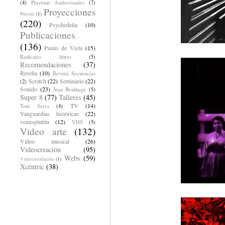
(4)
Playtime Audiovisuales
(7)
Proyecciones
Precine
(1)
(220)
Psychedelia
(10)
Publicaciones
(136)
Punto de Vista
(15)
Radicales libres
(5)
Recomendaciones
(37)
Reseña
(10)
Revista Secuencias
Scratch
(22)
Seminario
(22)
(2)
Sonido
(23)
Stan Brakhage
(5)
Super 8
(77)
Talleres
(45)
TV
(14)
Toni Serra
(4)
Vanguardias históricas
(22)
venusplutón
(12)
VHS
(5)
Video arte
(132)
Vídeo musical
(26)
Videocreación
(95)
Webs
(59)
Videoinstalación
(1)
Xcèntric
(38)