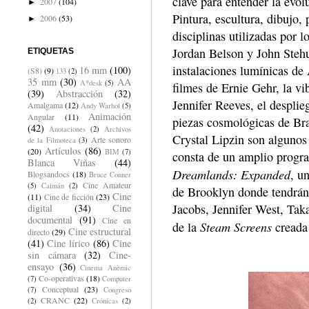
clave para entender la evol
2007
(104)
►
Pintura, escultura, dibujo,
2006
(53)
►
disciplinas utilizadas por l
Jordan Belson y John Stehur
ETIQUETAS
instalaciones lumínicas de
16 mm
(100)
(S8)
(9)
133
(2)
35 mm
(30)
AA
A*desk
(5)
filmes de Ernie Gehr, la v
(39)
Abstracción
(32)
Jennifer Reeves, el desplie
Amalgama
(12)
Andy Warhol
(5)
Animación
Angular
(11)
piezas cosmológicas de Bra
(42)
Anotaciones
(2)
Archivos
Crystal Lipzin son algunos
Arte sonoro
de la Filmoteca
(3)
Artículos
(86)
(20)
BIM
(7)
consta de un amplio progra
Blanca Viñas
(44)
Dreamlands: Expanded
, u
Blogsandocs
(18)
Bruce Conner
Cine Amateur
(5)
Caimán
(2)
de Brooklyn donde tendrán
Cine
(11)
Cine de ficción
(23)
Jacobs, Jennifer West, Tak
digital
(34)
Cine
documental
(91)
Cine en
Steam Screens
de la
creada
Cine estructural
directo
(29)
(41)
Cine lírico
(86)
Cine
sin cámara
(32)
Cine-
ensayo
(36)
Cinema Anèmic
Co-operativas
(18)
(7)
Computer
Conceptual
(23)
(7)
Congreso
CRANC
(22)
(2)
Crónicas
(2)