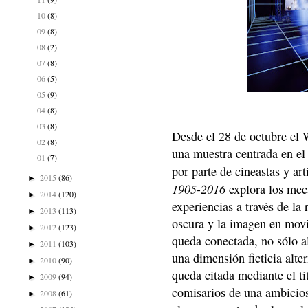
10
(8)
09
(8)
08
(2)
07
(8)
06
(5)
05
(9)
04
(8)
03
(8)
Desde el 28 de octubre e
02
(8)
una muestra centrada en el
01
(7)
por parte de cineastas y art
2015
(86)
►
1905-2016
explora los meca
2014
(120)
►
experiencias a través de la 
2013
(113)
►
oscura y la imagen en movi
2012
(123)
►
queda conectada, no sólo a
2011
(103)
►
una dimensión ficticia alte
2010
(90)
►
queda citada mediante el tí
2009
(94)
►
comisarios de una ambicio
2008
(61)
►