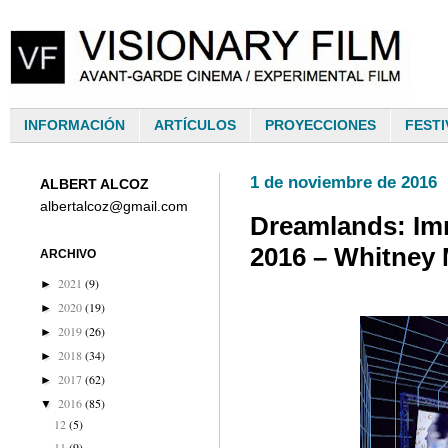
INFORMACIÓN
ARTÍCULOS
PROYECCIONES
FESTI
1 de noviembre de 2016
ALBERT ALCOZ
albertalcoz@gmail.com
Dreamlands: Imm
2016 – Whitney
ARCHIVO
2021
(9)
►
2020
(19)
►
2019
(26)
►
2018
(34)
►
2017
(62)
►
2016
(85)
▼
12
(5)
11
(9)