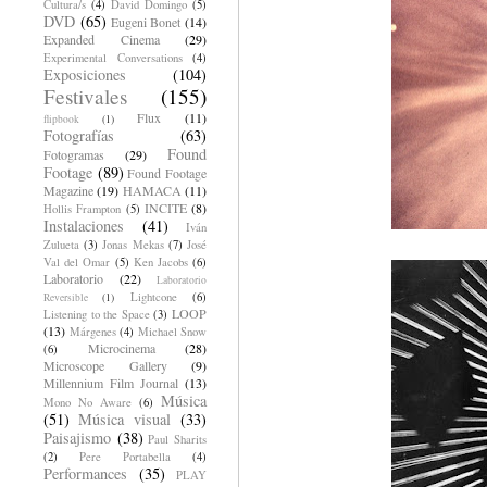
Cultura/s
(4)
David Domingo
(5)
DVD
(65)
Eugeni Bonet
(14)
Expanded Cinema
(29)
Experimental Conversations
(4)
Exposiciones
(104)
Festivales
(155)
Flux
(11)
flipbook
(1)
Fotografías
(63)
Found
Fotogramas
(29)
Footage
(89)
Found Footage
Magazine
(19)
HAMACA
(11)
INCITE
(8)
Hollis Frampton
(5)
Instalaciones
(41)
Iván
Zulueta
(3)
Jonas Mekas
(7)
José
Val del Omar
(5)
Ken Jacobs
(6)
Laboratorio
(22)
Laboratorio
Lightcone
(6)
Reversible
(1)
LOOP
Listening to the Space
(3)
(13)
Márgenes
(4)
Michael Snow
Microcinema
(28)
(6)
Microscope Gallery
(9)
Millennium Film Journal
(13)
Música
Mono No Aware
(6)
(51)
Música visual
(33)
Paisajismo
(38)
Paul Sharits
(2)
Pere Portabella
(4)
Performances
(35)
PLAY