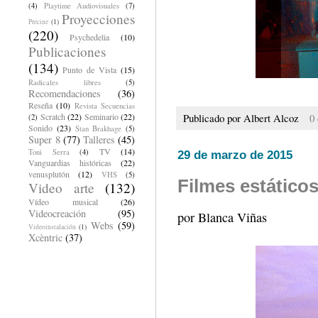
(4)
Playtime Audiovisuales
(7)
Proyecciones
Precine
(1)
(220)
Psychedelia
(10)
Publicaciones
(134)
Punto de Vista
(15)
Radicales libres
(5)
Recomendaciones
(36)
Reseña
(10)
Revista Secuencias
Publicado por
Albert Alcoz
0
Scratch
(22)
Seminario
(22)
(2)
Sonido
(23)
Stan Brakhage
(5)
Super 8
(77)
Talleres
(45)
TV
(14)
Toni Serra
(4)
29 de marzo de 2015
Vanguardias históricas
(22)
venusplutón
(12)
VHS
(5)
Filmes estático
Video arte
(132)
Vídeo musical
(26)
Videocreación
(95)
por Blanca Viñas
Webs
(59)
Videoinstalación
(1)
Xcèntric
(37)