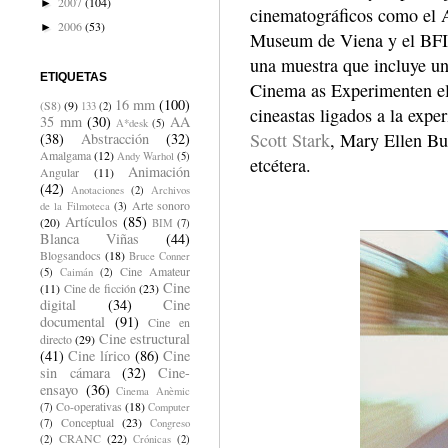
2007
(104)
►
cinematográficos como el 
2006
(53)
►
Museum de Viena y el BFI 
una muestra que incluye u
ETIQUETAS
Cinema as Experimenten el 
16 mm
(100)
(S8)
(9)
133
(2)
cineastas ligados a la exp
35 mm
(30)
AA
A*desk
(5)
Scott Stark
, Mary Ellen Bu
(38)
Abstracción
(32)
Amalgama
(12)
Andy Warhol
(5)
etcétera.
Animación
Angular
(11)
(42)
Anotaciones
(2)
Archivos
Arte sonoro
de la Filmoteca
(3)
Artículos
(85)
(20)
BIM
(7)
Blanca Viñas
(44)
Blogsandocs
(18)
Bruce Conner
Cine Amateur
(5)
Caimán
(2)
Cine
(11)
Cine de ficción
(23)
digital
(34)
Cine
documental
(91)
Cine en
Cine estructural
directo
(29)
(41)
Cine lírico
(86)
Cine
sin cámara
(32)
Cine-
ensayo
(36)
Cinema Anèmic
Co-operativas
(18)
(7)
Computer
Conceptual
(23)
(7)
Congreso
CRANC
(22)
(2)
Crónicas
(2)