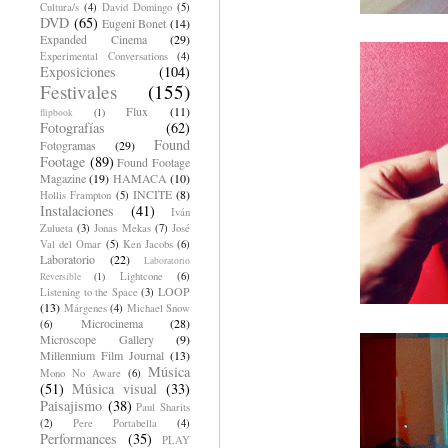
Cultura/s
(4)
David Domingo
(5)
DVD
(65)
Eugeni Bonet
(14)
Expanded Cinema
(29)
Experimental Conversations
(4)
Exposiciones
(104)
Festivales
(155)
Flux
(11)
flipbook
(1)
Fotografías
(62)
Found
Fotogramas
(29)
Footage
(89)
Found Footage
Magazine
(19)
HAMACA
(10)
INCITE
(8)
Hollis Frampton
(5)
Instalaciones
(41)
Iván
Zulueta
(3)
Jonas Mekas
(7)
José
Val del Omar
(5)
Ken Jacobs
(6)
Laboratorio
(22)
Laboratorio
Lightcone
(6)
Reversible
(1)
LOOP
Listening to the Space
(3)
(13)
Márgenes
(4)
Michael Snow
Microcinema
(28)
(6)
Microscope Gallery
(9)
Millennium Film Journal
(13)
Música
Mono No Aware
(6)
(51)
Música visual
(33)
Paisajismo
(38)
Paul Sharits
(2)
Pere Portabella
(4)
Performances
(35)
PLAY