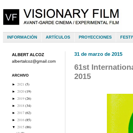
INFORMACIÓN
ARTÍCULOS
PROYECCIONES
FESTI
31 de marzo de 2015
ALBERT ALCOZ
albertalcoz@gmail.com
61st Internatio
2015
ARCHIVO
2021
(5)
►
2020
(19)
►
2019
(26)
►
2018
(34)
►
2017
(62)
►
2016
(85)
►
2015
(86)
▼
12
(9)