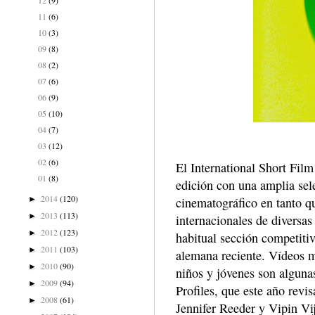
11
(6)
10
(3)
09
(8)
08
(2)
07
(6)
06
(9)
05
(10)
04
(7)
03
(12)
02
(6)
El International Short Fil
01
(8)
edición con una amplia sel
2014
(120)
cinematográfico en tanto qu
►
2013
(113)
►
internacionales de diversas
2012
(123)
►
habitual sección competitiv
2011
(103)
►
alemana reciente. Vídeos m
2010
(90)
►
niños y jóvenes son algunas
2009
(94)
►
Profiles, que este año revi
2008
(61)
►
Jennifer Reeder y Vipin Vij