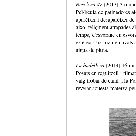
Resclosa #7
(2013) 3 minut
Pel·lícula de patinadores 
aparèixer i desaparèixer de
això, feliçment atrapades a
temps, d'esvoranc en esvor
estèreo Una tria de núvols 
aigua de pluja.
La budellera
(2014) 16 mm.
Posats en reguitzell i filma
vaig trobar de camí a la Fo
revelar aquesta mateixa pel·