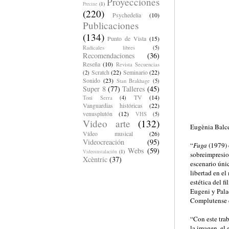
Proyecciones
Precine
(1)
(220)
Psychedelia
(10)
Publicaciones
(134)
Punto de Vista
(15)
Radicales libres
(5)
Recomendaciones
(36)
Reseña
(10)
Revista Secuencias
Scratch
(22)
Seminario
(22)
(2)
Sonido
(23)
Stan Brakhage
(5)
Super 8
(77)
Talleres
(45)
TV
(14)
Toni Serra
(4)
Vanguardias históricas
(22)
venusplutón
(12)
VHS
(5)
Video arte
(132)
Eugènia Balce
Vídeo musical
(26)
Videocreación
(95)
“
Fuga
(1979) 
Webs
(59)
Videoinstalación
(1)
sobreimpresio
Xcèntric
(37)
escenario únic
libertad en el
estética del 
Eugeni y Pala
Complutense d
“Con este trab
la imagen, el 