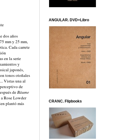
ANGULAR. DVD+Libro
nte
te dos años
e 75 mm y 25 mm,
tica. Cada carrete
sión
s en la serie
onamientos y
sical japonés,
con tonos otoñales
... Vistas una al
 perceptivo de
después de
Bäume
ra a Rose Lowder
CRANC. Flipbooks
uien plantó más