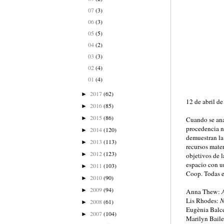
07
(3)
06
(3)
05
(5)
04
(2)
03
(3)
02
(4)
01
(4)
2017
(62)
►
12 de abril d
2016
(85)
►
2015
(86)
►
Cuando se anal
procedencia n
2014
(120)
►
demuestran la
2013
(113)
►
recursos mater
2012
(123)
►
objetivos de 
espacio con un
2011
(103)
►
Coop. Todas e
2010
(90)
►
2009
(94)
►
Anna Thew:
Lis Rhodes:
N
2008
(61)
►
Eugènia Balce
2007
(104)
►
Marilyn Bail