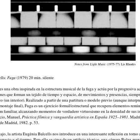
Notes from Light Music
(1975-77) Lis Rhodes
lls:
Fuga
(1979) 20 min. silente
es una obra inspirada en la estructura musical de la fuga y actúa por la progresiva
nes que forman un tejido de tiempo y espacio, de movimientos y presencias, siempr
o (un interior). Realizado a partir de una partitura o modelo previo (aunque interpr
 montaje final), Fuga es un ejercicio formal/estructural que recupera elementos remin
film familiar, alcanzando momentos de verdadero virtuosismo en la densidad de sus 
cio, Manuel,
Práctica fílmica y vanguardia artística en España 1925–1981
. Madr
e Madrid, 1982. p. 53.
ajo, la artista Eugènia Balcells nos introduce en una interesante reflexión en torno a
espacio y el tiempo. Para ello se sirve de un artificio técnico, una cámara Bolex ma