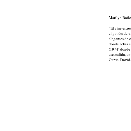
Marilyn Bail
“El cine estru
el patrón de u
elegantes de e
donde actúa e
(1974) donde 
escondida, ent
Curtis, David