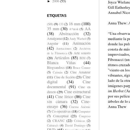
2006
(53)
►
Joyce Wielan
Gill Eatherle
Annabel Nico
ETIQUETAS
Anna Thew:
16 mm
(100)
(S8)
(9)
133
(2)
35 mm
(30)
AA
A*desk
(5)
“Una observac
(38)
Abstracción
(32)
mediante la p
Amalgama
(12)
Andy Warhol
(5)
Animación
Angular
(11)
donde las pul
(42)
consta de más
Anotaciones
(2)
Archivos
Arte sonoro
de la Filmoteca
(3)
improvisados, 
Artículos
(85)
(20)
BIM
(7)
Fibonacci (un
Blanca Viñas
(44)
ritmos cruzad
Blogsandocs
(18)
Bruce Conner
"viento en lo
Cine Amateur
(5)
Caimán
(2)
vibrantes, ríg
Cine
(11)
Cine de ficción
(23)
lado de la ot
digital
(34)
Cine
imágenes parp
documental
(91)
Cine en
im Herbst
('Ár
Cine estructural
directo
(29)
por sus pelíc
(41)
Cine lírico
(86)
Cine
árboles de lo
sin cámara
(32)
Cine-
ensayo
(36)
Anna Thew
Cinema Anèmic
Co-operativas
(18)
(7)
Computer
Conceptual
(23)
(7)
Congreso
CRANC
(22)
(2)
Crónicas
(2)
Cultura/s
(4)
David Domingo
(5)
DVD
(65)
Eugeni Bonet
(14)