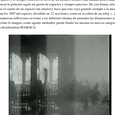
trasar la película según un guión de espacios y tiempos precisos. De esta forma, sit
en el centro de un espacio (un interior), hace que esta vaya girando siempre a la mis
mar los 360º del espacio, dividido en 12 secciones, como en la esfera de un reloj. (...
umerosas reflexiones en torno a las diferentes formas de entender las dimensiones e
 cómo la imagen, como agente mediador, puede fundir las mismas en nuevas categor
la distribuidora HAMACA