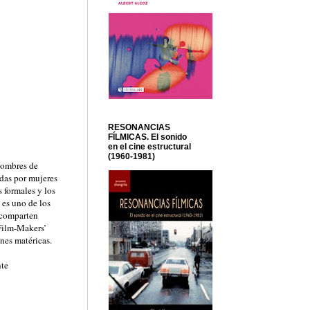
RESONANCIAS
FÍLMICAS. El sonido
en el cine estructural
(1960-1981)
 hombres de
adas por mujeres
 formales y los
 es uno de los
s comparten
 Film-Makers’
nes matéricas.
nte