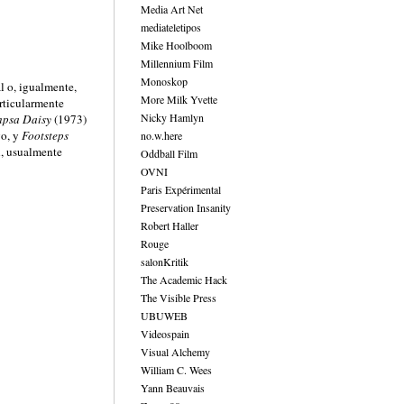
Media Art Net
mediateletipos
Mike Hoolboom
Millennium Film
Monoskop
l o, igualmente,
More Milk Yvette
articularmente
Nicky Hamlyn
psa Daisy
(1973)
vo, y
Footsteps
no.w.here
n, usualmente
Oddball Film
OVNI
Paris Expérimental
Preservation Insanity
Robert Haller
Rouge
salonKritik
The Academic Hack
The Visible Press
UBUWEB
Videospain
Visual Alchemy
William C. Wees
Yann Beauvais