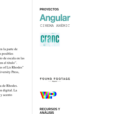
PROYECTOS
n la parte de
s posibles
o de escala en las
n el título”.
s of Lis Rhodes”
iversity Press,
ca de Rhodes.
n digital. La
 y acento
RECURSOS Y
ANÁLISIS