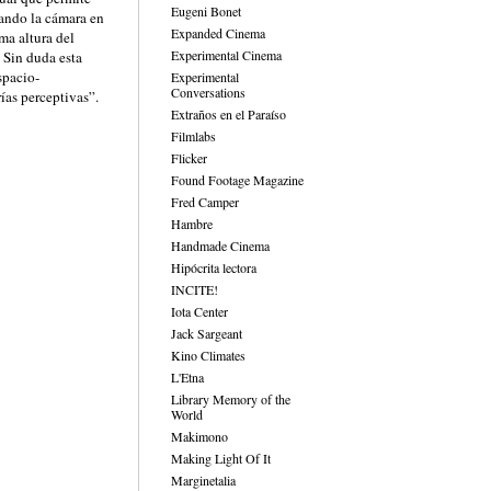
Eugeni Bonet
uando la cámara en
Expanded Cinema
ma altura del
Experimental Cinema
) Sin duda esta
spacio-
Experimental
Conversations
ías perceptivas”.
Extraños en el Paraíso
Filmlabs
Flicker
Found Footage Magazine
Fred Camper
Hambre
Handmade Cinema
Hipócrita lectora
INCITE!
Iota Center
Jack Sargeant
Kino Climates
L'Etna
Library Memory of the
World
Makimono
Making Light Of It
Marginetalia