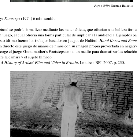
Fuga
(1979) Eugènia Balcells
ey:
Footsteps
(1974) 6 min. sonido
ctural se podría formalizar mediante las matemáticas, que ofrecían una belleza forma
n juego, el cual ofrecía una forma particular de implicar a la audiencia. Ejemplos p
sto último fueron los trabajos basados en juegos de Halford,
Hand Knees and Boom
n directo este juego de manos de niños con su imagen propia proyectada en negati
coge el juego Grandmother’s Footsteps como un medio para dramatizar las relació
re la cámara y el sujeto filmado”.
.
A History of Artists’ Film and Video in Britain
. Londres: BFI, 2007. p. 235.