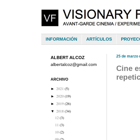
INFORMACIÓN
ARTÍCULOS
PROYEC
25 de marzo 
ALBERT ALCOZ
albertalcoz@gmail.com
Cine e
repeti
ARCHIVO
2021
(5)
►
2020
(19)
►
2019
(26)
►
2018
(34)
▼
12
(3)
11
(3)
10
(2)
09
(2)