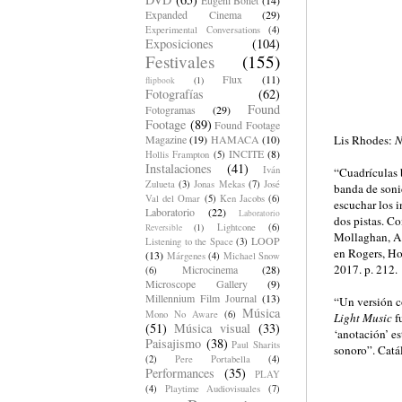
Expanded Cinema
(29)
Experimental Conversations
(4)
Exposiciones
(104)
Festivales
(155)
Flux
(11)
flipbook
(1)
Fotografías
(62)
Found
Fotogramas
(29)
Footage
(89)
Found Footage
Magazine
(19)
HAMACA
(10)
Lis Rhodes:
N
INCITE
(8)
Hollis Frampton
(5)
Instalaciones
(41)
Iván
“Cuadrículas 
Zulueta
(3)
Jonas Mekas
(7)
José
banda de son
Val del Omar
(5)
Ken Jacobs
(6)
escuchar los 
Laboratorio
(22)
Laboratorio
dos pistas. Co
Lightcone
(6)
Reversible
(1)
Mollaghan, Ai
LOOP
Listening to the Space
(3)
en Rogers, Ho
(13)
Márgenes
(4)
Michael Snow
2017. p. 212.
Microcinema
(28)
(6)
Microscope Gallery
(9)
Millennium Film Journal
(13)
“Un versión c
Música
Mono No Aware
(6)
Light Music
fu
(51)
Música visual
(33)
‘anotación’ e
Paisajismo
(38)
Paul Sharits
sonoro”. Catá
(2)
Pere Portabella
(4)
Performances
(35)
PLAY
(4)
Playtime Audiovisuales
(7)