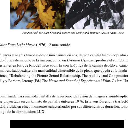
Autumn Rush for Kurt Kren and Winter and Spring and Summer
(2003) Anna Thew
otes From Light Music
(1976) 12 min. sonido
blancas y negras filmadas desde una cámara en angulación cenital fueron copiadas e
ido óptica de modo que la imagen, como en
Dresden Dynamo
, produce el sonido. E
instantes en los que Rhodes hace zoom in con la óptica de la cámara debido al cambi
mo resultado, existe una musicalidad discernible de la pieza, que queda enfatizada e
mee, “Rebalancing the Picture-Sound Relationship. The Audiovisual Composition
lly y Barham, Jeremy (Ed.)
The Music and Sound of Experimental Film
. Oxford Un
omprimida para una sola pantalla de la reconocida fusión de imagen y sonido ópti
e proyectada en un formato de pantalla única en 1976. Esta versión es una traslació
stá dividida en cinco momentos caracterizados por sus diferencias de duración, tono
logo de la distribuidora LUX