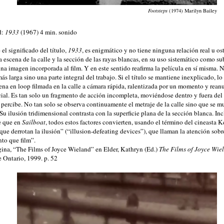
Footsteps
(1974) Marilyn Bailey
d:
1933
(1967) 4 min. sonido
el significado del título,
1933
, es enigmático y no tiene ninguna relación real u os
a escena de la calle y la sección de las rayas blancas, en su uso sistemático como su
na imagen incorporada al film. Y en este sentido reafirma la película en sí misma. No
ás larga sino una parte integral del trabajo. Si el título se mantiene inexplicado, l
ena en loop filmada en la calle a cámara rápida, ralentizada por un momento y rean
cial. Es tan solo un fragmento de acción incompleta, moviéndose dentro y fuera de
percibe. No tan solo se observa continuamente el metraje de la calle sino que se m
 Su ilusión tridimensional contrasta con la superficie plana de la sección blanca. In
 que en
Sailboat
, todos estos factores convierten, usando el término del cineasta K
que derrotan la ilusión” (“illusion-defeating devices”), que llaman la atención sobre
nto que film”.
ina, “The Films of Joyce Wieland” en Elder, Kathryn (Ed.)
The Films of Joyce Wie
Ontario, 1999. p. 52