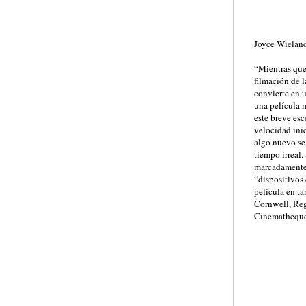
Joyce Wielan
“Mientras que 
filmación de l
convierte en u
una película m
este breve esc
velocidad ini
algo nuevo se 
tiempo irreal.
marcadamente
“dispositivos 
película en ta
Cornwell, Reg
Cinematheque 