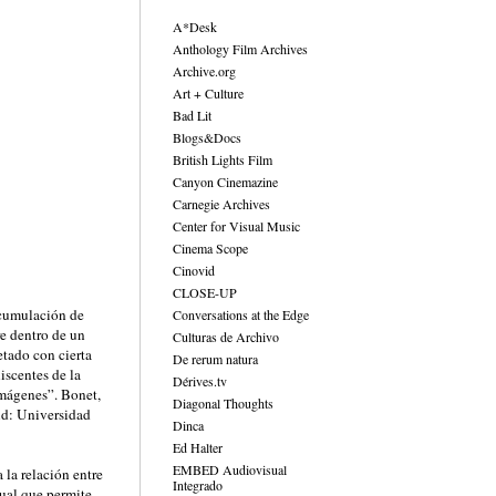
A*Desk
Anthology Film Archives
Archive.org
Art + Culture
Bad Lit
Blogs&Docs
British Lights Film
Canyon Cinemazine
Carnegie Archives
Center for Visual Music
Cinema Scope
Cinovid
CLOSE-UP
 acumulación de
Conversations at the Edge
e dentro de un
Culturas de Archivo
etado con cierta
De rerum natura
iscentes de la
Dérives.tv
imágenes”. Bonet,
Diagonal Thoughts
id: Universidad
Dinca
Ed Halter
EMBED Audiovisual
 la relación entre
Integrado
nual que permite