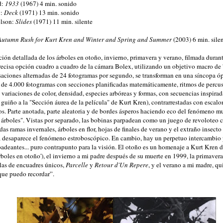
d:
1933
(1967) 4 min. sonido
y:
Deck
(1971) 13 min. sonido
lson:
Slides
(1971) 11 min. silente
Autumn Rush for Kurt Kren and Winter and Spring and Summer
(2003) 6 min. sile
ión detallada de los árboles en otoño, invierno, primavera y verano, filmada duran
recisa opción cuadro a cuadro de la cámara Bolex, utilizando un objetivo macro d
saciones alternadas de 24 fotogramas por segundo, se transforman en una síncopa óp
 de 4.000 fotogramas con secciones planificadas matemáticamente, ritmos de percu
variaciones de color, densidad, especies arbóreas y formas, con secuencias inspirada
 guiño a la "Sección áurea de la película" de Kurt Kren), contrarrestadas con escal
os. Parte anotada, parte aleatoria y de bordes ásperos haciendo eco del fenómeno mu
s árboles". Vistas por separado, las bobinas parpadean como un juego de revoloteo 
idas ramas invernales, árboles en flor, hojas de finales de verano y el extraño insecto 
ra desaparece el fenómeno estroboscópico. En cambio, hay un perpetuo intercambio
adeantes... puro contrapunto para la visión. El otoño es un homenaje a Kurt Kren 
boles en otoño'), el invierno a mi padre después de su muerte en 1999, la primave
ulas de encuadres únicos,
Parcelle
y
Retour d'Un Repere
, y el verano a mi madre, q
 que puedo recordar”.