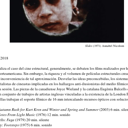
Slides
(1971) Annabel Nicolson
e 2018
iza el caso del cine estructural, generalmente, se debaten los films realizados por
orteamericana. Sin embargo, la riqueza y el volumen de películas estructurales cre
 inconveniencia de tal aproximación. Desvelar las ideas preconcebidas, los sistemas
ialistas de cineastas implicadas en los hallazgos anti-ilusionistas del medio fílmico
la sesión. Las piezas de la canadiense Joyce Wieland y la catalana Eugènia Balcell
 conjunto de trabajos de artistas inglesas vinculadas a la existencia de la London
llas trabajan el soporte fílmico de 16 mm intercalando recursos ópticos con solucio
Autumn Rush for Kurt Kren and Winter and Spring and Summer
(2003) 6 min. sile
otes From Light Music
(1976) 12 min. sonido
lls:
Fuga
(1979) 20 min. silente
ey:
Footsteps
(1975) 6 min. sonido