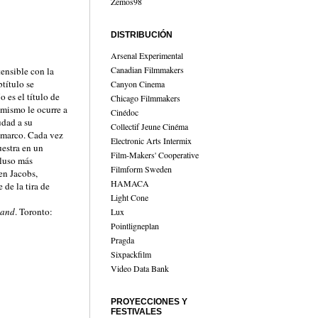
Zemos98
DISTRIBUCIÓN
Arsenal Experimental
Canadian Filmmakers
tensible con la
btítulo se
Canyon Cinema
 es el título de
Chicago Filmmakers
o mismo le ocurre a
Cinédoc
udad a su
Collectif Jeune Cinéma
l marco. Cada vez
Electronic Arts Intermix
uestra en un
Film-Makers' Cooperative
cluso más
Filmform Sweden
en Jacobs,
HAMACA
 de la tira de
Light Cone
land
. Toronto:
Lux
Pointligneplan
Pragda
Sixpackfilm
Video Data Bank
PROYECCIONES Y
FESTIVALES