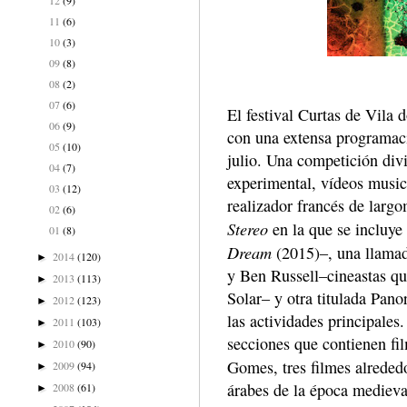
11
(6)
10
(3)
09
(8)
08
(2)
07
(6)
El festival Curtas de Vila 
06
(9)
con una extensa programaci
05
(10)
julio. Una competición divi
04
(7)
experimental, vídeos music
03
(12)
realizador francés de largo
02
(6)
Stereo
en la que se incluye 
01
(8)
Dream
(2015)–, una llama
2014
(120)
►
y Ben Russell–cineastas qu
2013
(113)
►
Solar– y otra titulada Pa
2012
(123)
►
las actividades principales
2011
(103)
►
secciones que contienen f
2010
(90)
►
Gomes, tres filmes alrede
2009
(94)
►
árabes de la época medieva
2008
(61)
►