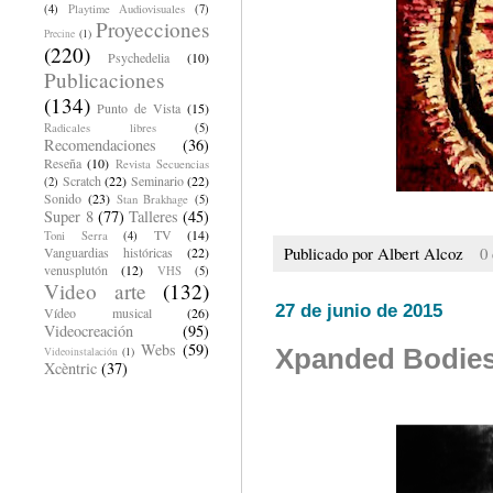
(4)
Playtime Audiovisuales
(7)
Proyecciones
Precine
(1)
(220)
Psychedelia
(10)
Publicaciones
(134)
Punto de Vista
(15)
Radicales libres
(5)
Recomendaciones
(36)
Reseña
(10)
Revista Secuencias
Scratch
(22)
Seminario
(22)
(2)
Sonido
(23)
Stan Brakhage
(5)
Super 8
(77)
Talleres
(45)
TV
(14)
Toni Serra
(4)
Publicado por
Albert Alcoz
0
Vanguardias históricas
(22)
venusplutón
(12)
VHS
(5)
Video arte
(132)
27 de junio de 2015
Vídeo musical
(26)
Videocreación
(95)
Webs
(59)
Xpanded Bodies 
Videoinstalación
(1)
Xcèntric
(37)