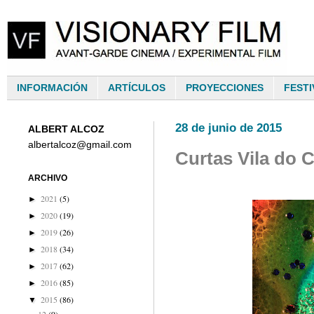
INFORMACIÓN
ARTÍCULOS
PROYECCIONES
FESTI
28 de junio de 2015
ALBERT ALCOZ
albertalcoz@gmail.com
Curtas Vila do 
ARCHIVO
2021
(5)
►
2020
(19)
►
2019
(26)
►
2018
(34)
►
2017
(62)
►
2016
(85)
►
2015
(86)
▼
12
(9)