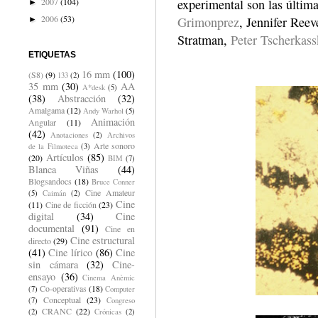
experimental son las últim
2007
(104)
►
2006
(53)
Grimonprez
, Jennifer Reev
►
Stratman,
Peter Tscherkas
ETIQUETAS
16 mm
(100)
(S8)
(9)
133
(2)
35 mm
(30)
AA
A*desk
(5)
(38)
Abstracción
(32)
Amalgama
(12)
Andy Warhol
(5)
Animación
Angular
(11)
(42)
Anotaciones
(2)
Archivos
Arte sonoro
de la Filmoteca
(3)
Artículos
(85)
(20)
BIM
(7)
Blanca Viñas
(44)
Blogsandocs
(18)
Bruce Conner
Cine Amateur
(5)
Caimán
(2)
Cine
(11)
Cine de ficción
(23)
digital
(34)
Cine
documental
(91)
Cine en
Cine estructural
directo
(29)
(41)
Cine lírico
(86)
Cine
sin cámara
(32)
Cine-
ensayo
(36)
Cinema Anèmic
Co-operativas
(18)
(7)
Computer
Conceptual
(23)
(7)
Congreso
CRANC
(22)
(2)
Crónicas
(2)