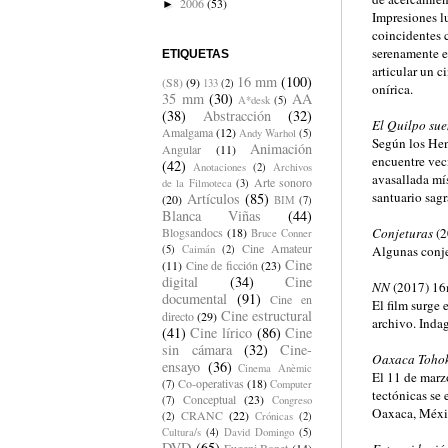
2006
(53)
►
Impresiones l
coincidentes c
serenamente en
ETIQUETAS
articular un c
16 mm
(100)
(S8)
(9)
133
(2)
onírica.
35 mm
(30)
AA
A*desk
(5)
(38)
Abstracción
(32)
El Quilpo sue
Amalgama
(12)
Andy Warhol
(5)
Según los Hen
Animación
Angular
(11)
encuentre veci
(42)
Anotaciones
(2)
Archivos
avasallada mís
Arte sonoro
de la Filmoteca
(3)
santuario sagr
Artículos
(85)
(20)
BIM
(7)
Blanca Viñas
(44)
Conjeturas
(2
Blogsandocs
(18)
Bruce Conner
Cine Amateur
Algunas conje
(5)
Caimán
(2)
Cine
(11)
Cine de ficción
(23)
digital
(34)
Cine
NN
(2017) 16
documental
(91)
Cine en
El film surge
Cine estructural
directo
(29)
archivo. Indag
(41)
Cine lírico
(86)
Cine
sin cámara
(32)
Cine-
Oaxaca Toho
ensayo
(36)
Cinema Anèmic
El 11 de marz
Co-operativas
(18)
(7)
Computer
tectónicas se
Conceptual
(23)
(7)
Congreso
Oaxaca, Méxic
CRANC
(22)
(2)
Crónicas
(2)
Cultura/s
(4)
David Domingo
(5)
DVD
(65)
Eugeni Bonet
(14)