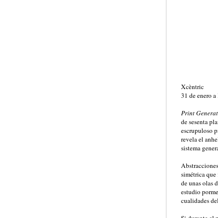
Xcèntric
31 de enero a
Print Genera
de sesenta pl
escrupuloso p
revela el anh
sistema gener
Abstracciones
simétrica que 
de unas olas 
estudio porme
cualidades del
Si durante el 