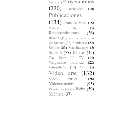
Proyecciones
Precine
(1)
(220)
Psychedelia
(10)
Publicaciones
(134)
Punto de Vista
(15)
Radicales libres
(5)
Recomendaciones
(36)
Reseña
(10)
Revista Secuencias
Scratch
(22)
Seminario
(22)
(2)
Sonido
(23)
Stan Brakhage
(5)
Super 8
(77)
Talleres
(45)
TV
(14)
Toni Serra
(4)
Vanguardias históricas
(22)
venusplutón
(12)
VHS
(5)
Video arte
(132)
Vídeo musical
(26)
Videocreación
(95)
Webs
(59)
Videoinstalación
(1)
Xcèntric
(37)