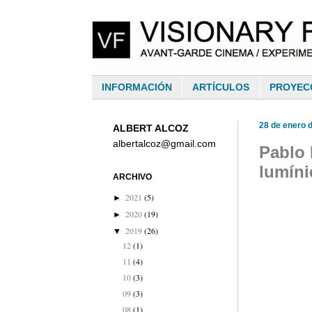
INFORMACIÓN
ARTÍCULOS
PROYEC
28 de enero 
ALBERT ALCOZ
albertalcoz@gmail.com
Pablo 
lumíni
ARCHIVO
2021
(5)
►
2020
(19)
►
2019
(26)
▼
12
(1)
11
(4)
10
(3)
09
(3)
08
(1)