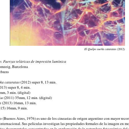
El Quilpo sueña cataratas
(2012)
. Fuerzas telúricas de impresión lumínica
mzeig, Barcelona
ebrero
ña cataratas
(2012) super 8, 13 min.
013) super 8, 4 min.
m, 3 min. (digital)
ku
(2011) 35mm, 12 min. (digital)
n
(2013) 16mm, 13 min.
15) 16mm, 9 min.
 (Buenos Aires, 1976) es uno de los cineastas de origen argentino con mayor recor
internacional. Sus películas investigan las propiedades formales de la imagen en m
tos documentales concentrados en la exploración de la naturaleza fotoquímica del