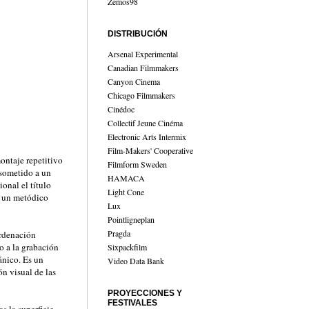
Zemos98
DISTRIBUCIÓN
Arsenal Experimental
Canadian Filmmakers
Canyon Cinema
Chicago Filmmakers
Cinédoc
Collectif Jeune Cinéma
Electronic Arts Intermix
Film-Makers' Cooperative
montaje repetitivo
Filmform Sweden
 sometido a un
HAMACA
onal el título
Light Cone
o un metódico
Lux
Pointligneplan
Pragda
ordenación
o a la grabación
Sixpackfilm
ánico. Es un
Video Data Bank
n visual de las
PROYECCIONES Y
FESTIVALES
s la superficie