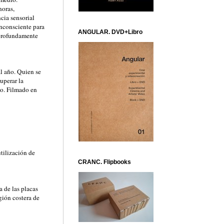
noras,
cia sensorial
inconsciente para
ANGULAR. DVD+Libro
a profundamente
l año. Quien se
uperar la
po. Filmado en
tilización de
CRANC. Flipbooks
 de las placas
gión costera de