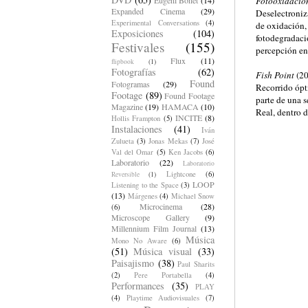
Fotooxidació
Expanded Cinema
(29)
Deselectroniz
Experimental Conversations
(4)
de oxidación, 
Exposiciones
(104)
fotodegradació
Festivales
(155)
percepción en 
Flux
(11)
flipbook
(1)
Fotografías
(62)
Fish Point
(20
Found
Fotogramas
(29)
Recorrido ópti
Footage
(89)
Found Footage
parte de una s
Magazine
(19)
HAMACA
(10)
Real, dentro d
INCITE
(8)
Hollis Frampton
(5)
Instalaciones
(41)
Iván
Zulueta
(3)
Jonas Mekas
(7)
José
Val del Omar
(5)
Ken Jacobs
(6)
Laboratorio
(22)
Laboratorio
Lightcone
(6)
Reversible
(1)
LOOP
Listening to the Space
(3)
(13)
Márgenes
(4)
Michael Snow
Microcinema
(28)
(6)
Microscope Gallery
(9)
Millennium Film Journal
(13)
Música
Mono No Aware
(6)
(51)
Música visual
(33)
Paisajismo
(38)
Paul Sharits
(2)
Pere Portabella
(4)
Performances
(35)
PLAY
(4)
Playtime Audiovisuales
(7)