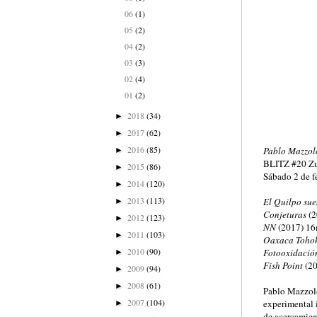
06
(1)
05
(2)
04
(2)
03
(3)
02
(4)
01
(2)
2018
(34)
►
2017
(62)
►
2016
(85)
Pablo Mazzolo
►
BLITZ #20 Zu
2015
(86)
►
Sábado 2 de f
2014
(120)
►
2013
(113)
El Quilpo sue
►
Conjeturas
(2
2012
(123)
►
NN
(2017) 16m
2011
(103)
►
Oaxaca Toho
2010
(90)
Fotooxidació
►
Fish Point
(20
2009
(94)
►
2008
(61)
►
Pablo Mazzolo
2007
(104)
experimental 
►
de acercamien