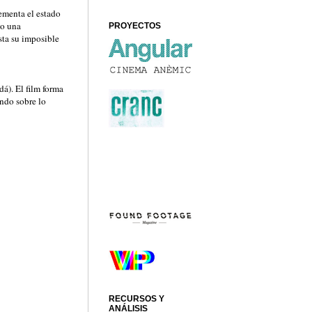
ementa el estado
mo una
PROYECTOS
asta su imposible
dá). El film forma
ando sobre lo
RECURSOS Y
ANÁLISIS