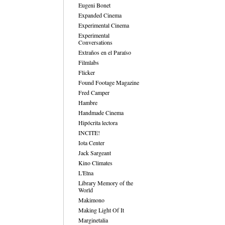
Eugeni Bonet
Expanded Cinema
Experimental Cinema
Experimental
Conversations
Extraños en el Paraíso
Filmlabs
Flicker
Found Footage Magazine
Fred Camper
Hambre
Handmade Cinema
Hipócrita lectora
INCITE!
Iota Center
Jack Sargeant
Kino Climates
L'Etna
Library Memory of the
World
Makimono
Making Light Of It
Marginetalia