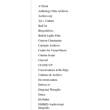
A*Desk
Anthology Film Archives
Archive.org
Art + Culture
Bad Lit
Blogs&Docs
British Lights Film
Canyon Cinemazine
Carnegie Archives
Center for Visual Music
Cinema Scope
Cinovid
CLOSE-UP
Conversations at the Edge
Culturas de Archivo
De rerum natura
Dérives.tv
Diagonal Thoughts
Dinca
Ed Halter
EMBED Audiovisual
Integrado