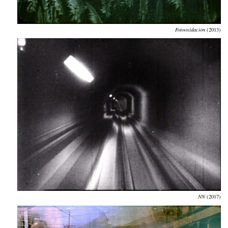
Fotooxidación
(2013)
NN
(2017)