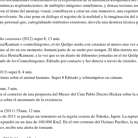
umínicas resplandecientes, de múltiples imágenes simultáneas, y densas texturas so
on el ritmo del montaje visual, contribuyen a crear un cine inmersivo, una experien
volvente. Su cine pone en diálogo el registro de la realidad y la imaginación del 
ine personal que, cartografiando territorios exteriores, desvela una destreza técnic
ña cataratas
(2012) super 8, 13 min.
ia/Kamiare o comechingones, el río Quilpo sueña con cataratas al menos una vez a
no al río en ese momento, formará parte de su sueño por siempre. El film intenta rec
tica Henia/Kamiare, a la vez que es un diario de diferentes jornadas en el río Quil
ado de los Comechingones. Editado por contacto y luz directa a través de cristales.
013) super 8, 4 min.
turas sobre el animal humano. Super 8 Editado y sobreimpreso en cámara.
mm, 3 min.
 en el contexto de una propuesta del Museo del Cine Pablo Ducrós Hicken sobre la u
a sobre el anonimato de la existencia.
ku
(2011) 35mm, 12 min.
o de 2011 se produjo un terremoto en la región costera de Tohoku, Japón. La ruptura
 expandió en un área de 100.000 Km2. En el otro extremo del Océano Pacífico, la re
o, recibe una alerta de tsunami.