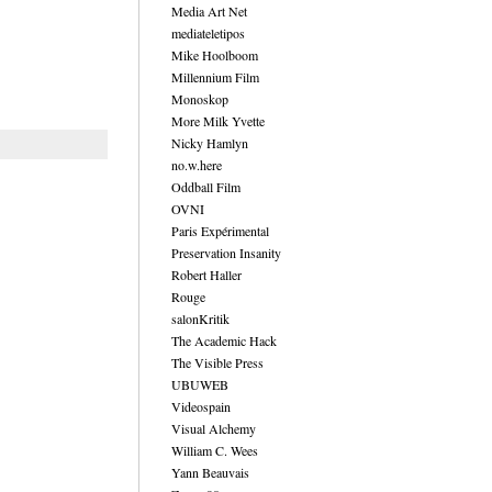
Media Art Net
mediateletipos
Mike Hoolboom
Millennium Film
Monoskop
More Milk Yvette
Nicky Hamlyn
no.w.here
Oddball Film
OVNI
Paris Expérimental
Preservation Insanity
Robert Haller
Rouge
salonKritik
The Academic Hack
The Visible Press
UBUWEB
Videospain
Visual Alchemy
William C. Wees
Yann Beauvais