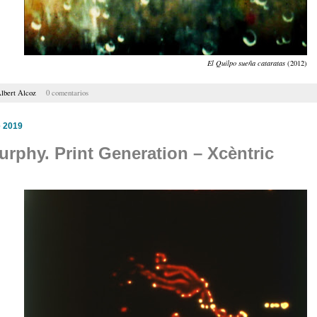
El Quilpo sueña cataratas
(2012)
lbert Alcoz
0 comentarios
e 2019
Murphy. Print Generation – Xcèntric