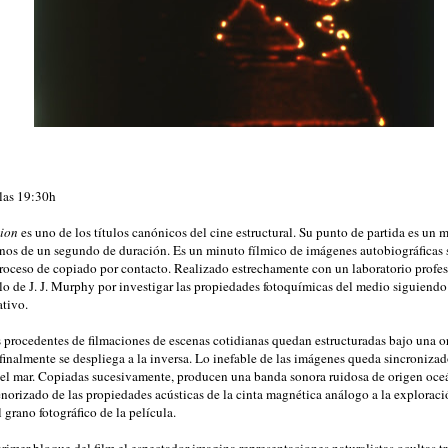
 las 19:30h
tion
es uno de los títulos canónicos del cine estructural. Su punto de partida es un 
anos de un segundo de duración. Es un minuto fílmico de imágenes autobiográficas
roceso de copiado por contacto. Realizado estrechamente con un laboratorio profesi
elo de J. J. Murphy por investigar las propiedades fotoquímicas del medio siguiend
ativo.
 procedentes de filmaciones de escenas cotidianas quedan estructuradas bajo una 
finalmente se despliega a la inversa. Lo inefable de las imágenes queda sincronizad
del mar. Copiadas sucesivamente, producen una banda sonora ruidosa de origen oce
norizado de las propiedades acústicas de la cinta magnética análogo a la exploració
 grano fotográfico de la película.
primer bloque del film el espectador imagina representaciones naturalistas ocultas tra