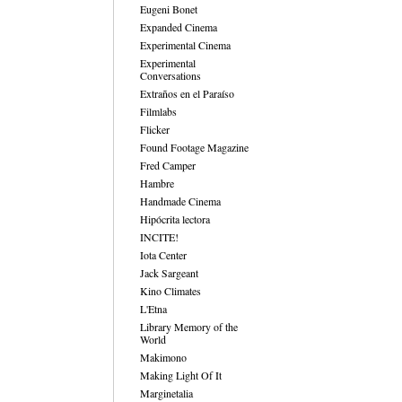
Eugeni Bonet
Expanded Cinema
Experimental Cinema
Experimental
Conversations
Extraños en el Paraíso
Filmlabs
Flicker
Found Footage Magazine
Fred Camper
Hambre
Handmade Cinema
Hipócrita lectora
INCITE!
Iota Center
Jack Sargeant
Kino Climates
L'Etna
Library Memory of the
World
Makimono
Making Light Of It
Marginetalia