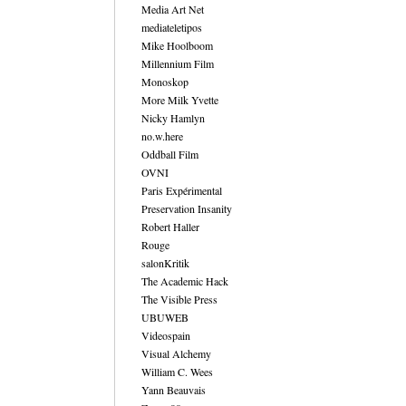
Media Art Net
mediateletipos
Mike Hoolboom
Millennium Film
Monoskop
More Milk Yvette
Nicky Hamlyn
no.w.here
Oddball Film
OVNI
Paris Expérimental
Preservation Insanity
Robert Haller
Rouge
salonKritik
The Academic Hack
The Visible Press
UBUWEB
Videospain
Visual Alchemy
William C. Wees
Yann Beauvais