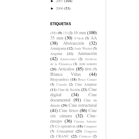
2007
(104)
►
2006
(53)
►
ETIQUETAS
16 mm
(100)
(S8)
(9)
133
(2)
35 mm
(30)
AA
A*desk
(5)
(38)
Abstracción
(32)
Amalgama
(12)
Andy Warhol
(5)
Animación
Angular
(11)
(42)
Anotaciones
(2)
Archivos
Arte sonoro
de la Filmoteca
(3)
Artículos
(85)
(20)
BIM
(7)
Blanca Viñas
(44)
Blogsandocs
(18)
Bruce Conner
Cine Amateur
(5)
Caimán
(2)
Cine
(11)
Cine de ficción
(23)
digital
(34)
Cine
documental
(91)
Cine en
Cine estructural
directo
(29)
(41)
Cine lírico
(86)
Cine
sin cámara
(32)
Cine-
ensayo
(36)
Cinema Anèmic
Co-operativas
(18)
(7)
Computer
Conceptual
(23)
(7)
Congreso
CRANC
(22)
(2)
Crónicas
(2)