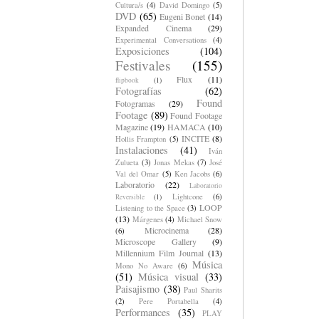
Cultura/s
(4)
David Domingo
(5)
DVD
(65)
Eugeni Bonet
(14)
Expanded Cinema
(29)
Experimental Conversations
(4)
Exposiciones
(104)
Festivales
(155)
Flux
(11)
flipbook
(1)
Fotografías
(62)
Found
Fotogramas
(29)
Footage
(89)
Found Footage
Magazine
(19)
HAMACA
(10)
INCITE
(8)
Hollis Frampton
(5)
Instalaciones
(41)
Iván
Zulueta
(3)
Jonas Mekas
(7)
José
Val del Omar
(5)
Ken Jacobs
(6)
Laboratorio
(22)
Laboratorio
Lightcone
(6)
Reversible
(1)
LOOP
Listening to the Space
(3)
(13)
Márgenes
(4)
Michael Snow
Microcinema
(28)
(6)
Microscope Gallery
(9)
Millennium Film Journal
(13)
Música
Mono No Aware
(6)
(51)
Música visual
(33)
Paisajismo
(38)
Paul Sharits
(2)
Pere Portabella
(4)
Performances
(35)
PLAY