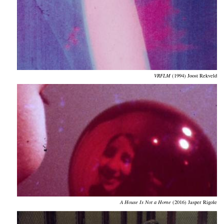
VRFLM
(1994) Joost Rekveld
A House Is Not a Home
(2016) Jasper Rigole