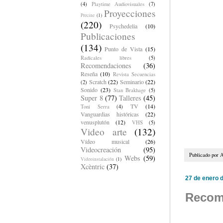
(4)
Playtime Audiovisuales
(7)
Proyecciones
Precine
(1)
(220)
Psychedelia
(10)
Publicaciones
(134)
Punto de Vista
(15)
Radicales libres
(5)
Recomendaciones
(36)
Reseña
(10)
Revista Secuencias
Scratch
(22)
Seminario
(22)
(2)
Sonido
(23)
Stan Brakhage
(5)
Super 8
(77)
Talleres
(45)
TV
(14)
Toni Serra
(4)
Vanguardias históricas
(22)
venusplutón
(12)
VHS
(5)
Video arte
(132)
Vídeo musical
(26)
Videocreación
(95)
Publicado por
A
Webs
(59)
Videoinstalación
(1)
Xcèntric
(37)
27 de enero 
Recom