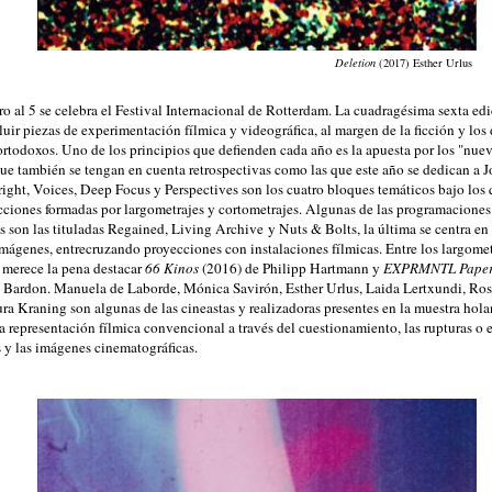
Deletion
(2017) Esther Urlus
o al 5 se celebra el Festival Internacional de Rotterdam. La cuadragésima sexta ed
cluir piezas de experimentación fílmica y videográfica, al margen de la ficción y lo
rtodoxos. Uno de los principios que defienden cada año es la apuesta por los "nuev
que también se tengan en cuenta retrospectivas como las que este año se dedican a 
ight, Voices, Deep Focus y Perspectives son los cuatro bloques temáticos bajo los 
cciones formadas por largometrajes y cortometrajes. Algunas de las programacione
 son las tituladas Regained, Living Archive y Nuts & Bolts, la última se centra en
mágenes, entrecruzando proyecciones con instalaciones fílmicas. Entre los largomet
merece la pena destacar
66 Kinos
(2016) de Philipp Hartmann y
EXPRMNTL Paper
 Bardon. Manuela de Laborde, Mónica Savirón, Esther Urlus, Laida Lertxundi, Ros
a Kraning son algunas de las cineastas y realizadoras presentes en la muestra hola
a representación fílmica convencional a través del cuestionamiento, las rupturas o 
s y las imágenes cinematográficas.