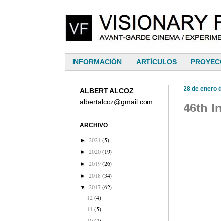
INFORMACIÓN
ARTÍCULOS
PROYEC
28 de enero 
ALBERT ALCOZ
albertalcoz@gmail.com
46th I
ARCHIVO
2021
(5)
►
2020
(19)
►
2019
(26)
►
2018
(34)
►
2017
(62)
▼
12
(4)
11
(5)
10
(4)