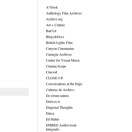
A*Desk
Anthology Film Archives
Archive.org
Art + Culture
Bad Lit
Blogs&Docs
British Lights Film
Canyon Cinemazine
Carnegie Archives
Center for Visual Music
Cinema Scope
Cinovid
CLOSE-UP
Conversations at the Edge
Culturas de Archivo
De rerum natura
Dérives.tv
Diagonal Thoughts
Dinca
Ed Halter
EMBED Audiovisual
Integrado