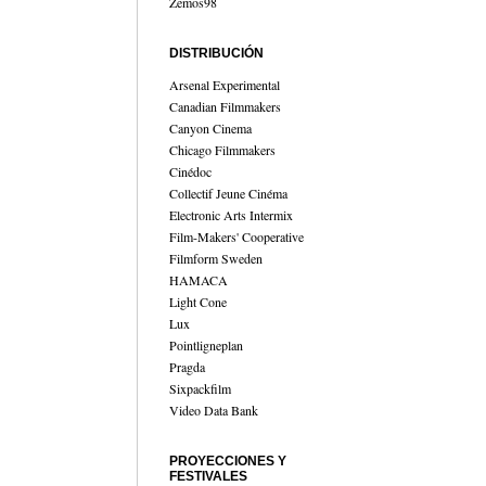
Zemos98
DISTRIBUCIÓN
Arsenal Experimental
Canadian Filmmakers
Canyon Cinema
Chicago Filmmakers
Cinédoc
Collectif Jeune Cinéma
Electronic Arts Intermix
Film-Makers' Cooperative
Filmform Sweden
HAMACA
Light Cone
Lux
Pointligneplan
Pragda
Sixpackfilm
Video Data Bank
PROYECCIONES Y
FESTIVALES