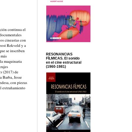
ición continua el
s documentales
os cineastas con
Joost Rekveld y a
que se inscriben
RESONANCIAS
s más
FÍLMICAS. El sonido
 la maquinaria
en el cine estructural
rajes
(1960-1981)
s
(2017) de
a Barba, Jesse
ndesa, con piezas
el extrañamiento