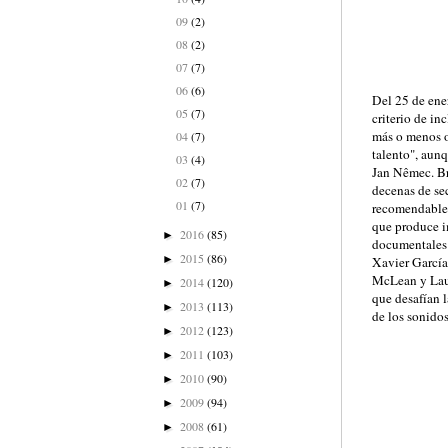
09
(2)
08
(2)
07
(7)
06
(6)
Del 25 de ener
05
(7)
criterio de in
más o menos o
04
(7)
talento", aun
03
(4)
Jan Nêmec. Br
02
(7)
decenas de se
01
(7)
recomendables
que produce i
2016
(85)
►
documentales 
2015
(86)
►
Xavier García
McLean y Laur
2014
(120)
►
que desafían l
2013
(113)
►
de los sonido
2012
(123)
►
2011
(103)
►
2010
(90)
►
2009
(94)
►
2008
(61)
►