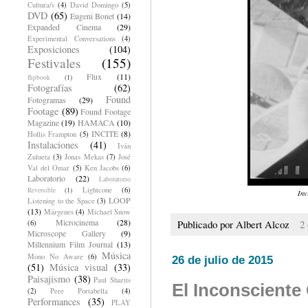
Cultura/s
(4)
David Domingo
(5)
DVD
(65)
Eugeni Bonet
(14)
Expanded Cinema
(29)
Experimental Conversations
(4)
Exposiciones
(104)
Festivales
(155)
Flux
(11)
flipbook
(1)
Fotografías
(62)
Found
Fotogramas
(29)
Footage
(89)
Found Footage
Magazine
(19)
HAMACA
(10)
INCITE
(8)
Hollis Frampton
(5)
Instalaciones
(41)
Iván
Zulueta
(3)
Jonas Mekas
(7)
José
Val del Omar
(5)
Ken Jacobs
(6)
Laboratorio
(22)
Laboratorio
Lightcone
(6)
Reversible
(1)
Inv
LOOP
Listening to the Space
(3)
(13)
Márgenes
(4)
Michael Snow
Microcinema
(28)
Publicado por
Albert Alcoz
2
(6)
Microscope Gallery
(9)
Millennium Film Journal
(13)
Música
Mono No Aware
(6)
26 de julio de 2015
(51)
Música visual
(33)
Paisajismo
(38)
Paul Sharits
El Inconscient
(2)
Pere Portabella
(4)
Performances
(35)
PLAY