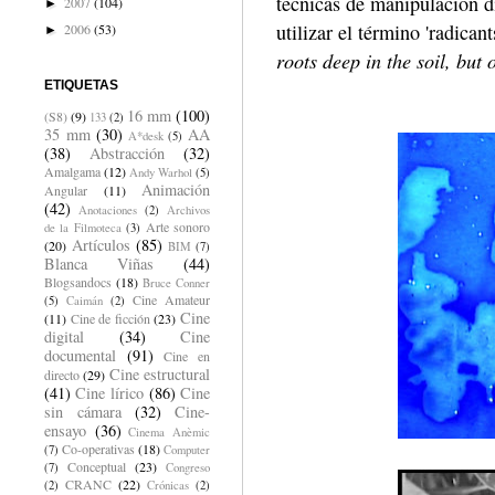
técnicas de manipulación dir
2007
(104)
►
utilizar el término 'radican
2006
(53)
►
roots deep in the soil, but 
ETIQUETAS
16 mm
(100)
(S8)
(9)
133
(2)
35 mm
(30)
AA
A*desk
(5)
(38)
Abstracción
(32)
Amalgama
(12)
Andy Warhol
(5)
Animación
Angular
(11)
(42)
Anotaciones
(2)
Archivos
Arte sonoro
de la Filmoteca
(3)
Artículos
(85)
(20)
BIM
(7)
Blanca Viñas
(44)
Blogsandocs
(18)
Bruce Conner
Cine Amateur
(5)
Caimán
(2)
Cine
(11)
Cine de ficción
(23)
digital
(34)
Cine
documental
(91)
Cine en
Cine estructural
directo
(29)
(41)
Cine lírico
(86)
Cine
sin cámara
(32)
Cine-
ensayo
(36)
Cinema Anèmic
Co-operativas
(18)
(7)
Computer
Conceptual
(23)
(7)
Congreso
CRANC
(22)
(2)
Crónicas
(2)