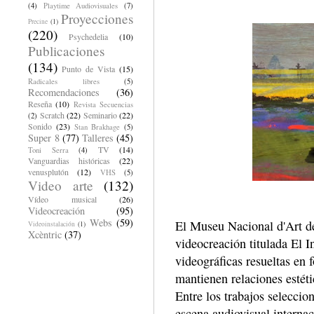
(4)
Playtime Audiovisuales
(7)
Proyecciones
Precine
(1)
(220)
Psychedelia
(10)
Publicaciones
(134)
Punto de Vista
(15)
Radicales libres
(5)
Recomendaciones
(36)
Reseña
(10)
Revista Secuencias
Scratch
(22)
Seminario
(22)
(2)
Sonido
(23)
Stan Brakhage
(5)
Super 8
(77)
Talleres
(45)
TV
(14)
Toni Serra
(4)
Vanguardias históricas
(22)
venusplutón
(12)
VHS
(5)
Video arte
(132)
Vídeo musical
(26)
Videocreación
(95)
Webs
(59)
El Museu Nacional d'Art de
Videoinstalación
(1)
Xcèntric
(37)
videocreación titulada El 
videográficas resueltas en
mantienen relaciones estéti
Entre los trabajos seleccio
escena audiovisual interna