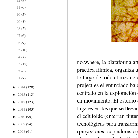
11
(6)
10
(3)
09
(8)
08
(2)
07
(6)
06
(9)
05
(10)
04
(7)
no.w.here, la plataforma ar
03
(12)
práctica fílmica, organiza
02
(6)
lo largo de todo el mes de 
01
(8)
project es el enunciado baj
2014
(120)
►
centrado en la exploración
2013
(113)
►
en movimiento. El estudio 
2012
(123)
►
lugares en los que se lleva
2011
(103)
►
el celuloide (enterrar, tint
2010
(90)
►
tecnológicas para transform
2009
(94)
►
(proyectores, copiadoras óp
2008
(61)
►