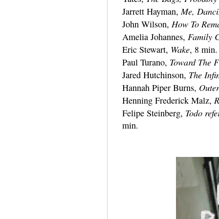
Me, Danci
Jarrett Hayman,
How To Rema
John Wilson,
Family C
Amelia Johannes,
Wake
Eric Stewart,
, 8 min.
Toward The 
Paul Turano,
The Infin
Jared Hutchinson,
Oute
Hannah Piper Burns,
R
Henning Frederick Malz,
Todo ref
Felipe Steinberg,
min.