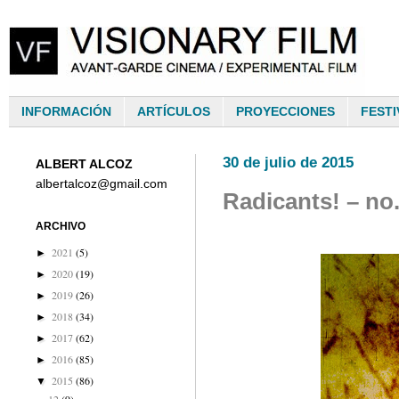
INFORMACIÓN
ARTÍCULOS
PROYECCIONES
FESTI
30 de julio de 2015
ALBERT ALCOZ
albertalcoz@gmail.com
Radicants! – no
ARCHIVO
2021
(5)
►
2020
(19)
►
2019
(26)
►
2018
(34)
►
2017
(62)
►
2016
(85)
►
2015
(86)
▼
12
(9)