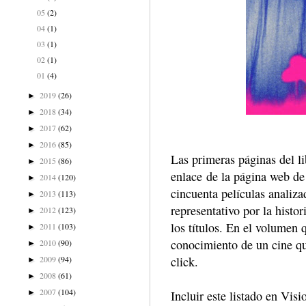
05
(2)
04
(1)
03
(1)
02
(1)
01
(4)
2019
(26)
►
2018
(34)
►
2017
(62)
►
2016
(85)
►
Las primeras páginas del l
2015
(86)
►
enlace de la página web de 
2014
(120)
►
cincuenta películas analiza
2013
(113)
►
representativo por la histo
2012
(123)
►
los títulos. En el volumen 
2011
(103)
►
conocimiento de un cine qu
2010
(90)
►
click.
2009
(94)
►
2008
(61)
►
2007
(104)
Incluir este listado en Vis
►