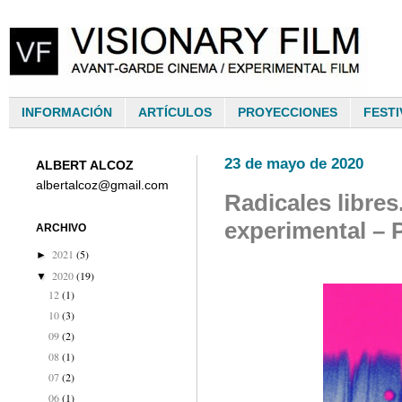
INFORMACIÓN
ARTÍCULOS
PROYECCIONES
FESTI
23 de mayo de 2020
ALBERT ALCOZ
albertalcoz@gmail.com
Radicales libres
experimental – 
ARCHIVO
2021
(5)
►
2020
(19)
▼
12
(1)
10
(3)
09
(2)
08
(1)
07
(2)
06
(1)