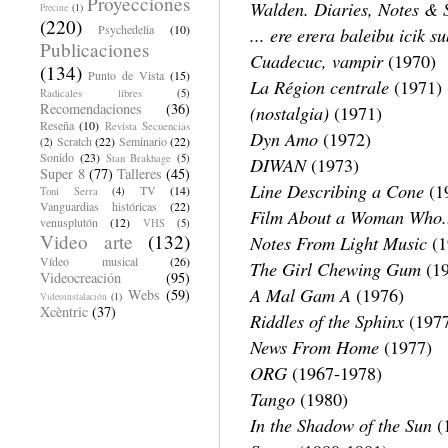
Proyecciones
Walden. Diaries, Notes & 
Precine
(1)
(220)
Psychedelia
(10)
... ere erera baleibu icik s
Publicaciones
Cuadecuc, vampir
(1970)
(134)
Punto de Vista
(15)
La Région centrale
(1971)
Radicales libres
(5)
Recomendaciones
(36)
(nostalgia)
(1971)
Reseña
(10)
Revista Secuencias
Dyn Amo
(1972)
Scratch
(22)
Seminario
(22)
(2)
Sonido
(23)
Stan Brakhage
(5)
DIWAN
(1973)
Super 8
(77)
Talleres
(45)
Line Describing a Cone
(1
TV
(14)
Toni Serra
(4)
Vanguardias históricas
(22)
Film About a Woman Who.
venusplutón
(12)
VHS
(5)
Video arte
(132)
Notes From Light Music
(1
Vídeo musical
(26)
The Girl Chewing Gum
(19
Videocreación
(95)
A Mal Gam A
(1976)
Webs
(59)
Videoinstalación
(1)
Xcèntric
(37)
Riddles of the Sphinx
(197
News From Home
(1977)
ORG
(1967-1978)
Tango
(1980)
In the Shadow of the Sun
(