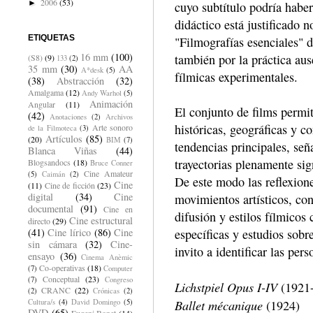
2006
(53)
►
cuyo subtítulo podría haber
didáctico está justificado n
ETIQUETAS
"Filmografías esenciales" d
16 mm
(100)
también por la práctica aus
(S8)
(9)
133
(2)
35 mm
(30)
AA
A*desk
(5)
fílmicas experimentales.
(38)
Abstracción
(32)
Amalgama
(12)
Andy Warhol
(5)
Animación
Angular
(11)
El conjunto de films permite
(42)
Anotaciones
(2)
Archivos
históricas, geográficas y co
Arte sonoro
de la Filmoteca
(3)
Artículos
(85)
(20)
BIM
(7)
tendencias principales, seña
Blanca Viñas
(44)
trayectorias plenamente sig
Blogsandocs
(18)
Bruce Conner
Cine Amateur
(5)
Caimán
(2)
De este modo las reflexione
Cine
(11)
Cine de ficción
(23)
digital
(34)
Cine
movimientos artísticos, co
documental
(91)
Cine en
difusión y estilos fílmicos
Cine estructural
directo
(29)
específicas y estudios sobr
(41)
Cine lírico
(86)
Cine
sin cámara
(32)
Cine-
invito a identificar las pers
ensayo
(36)
Cinema Anèmic
Co-operativas
(18)
(7)
Computer
Conceptual
(23)
(7)
Congreso
Lichstpiel Opus I-IV
(1921
CRANC
(22)
(2)
Crónicas
(2)
Ballet mécanique
(1924)
Cultura/s
(4)
David Domingo
(5)
DVD
(65)
Eugeni Bonet
(14)