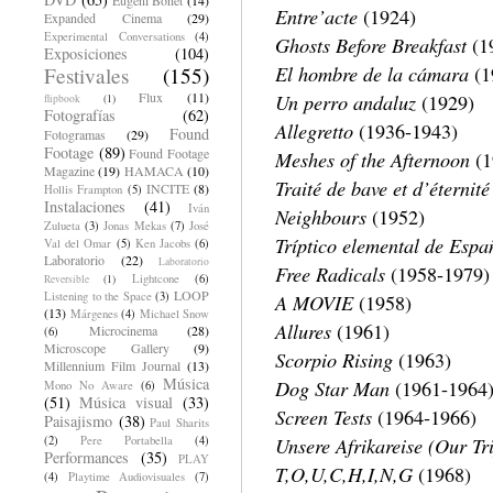
Entre’acte
(1924)
Expanded Cinema
(29)
Experimental Conversations
(4)
Ghosts Before Breakfast
(1
Exposiciones
(104)
El hombre de la cámara
(1
Festivales
(155)
Un perro andaluz
Flux
(11)
(1929)
flipbook
(1)
Fotografías
(62)
Allegretto
(1936-1943)
Found
Fotogramas
(29)
Footage
(89)
Found Footage
Meshes of the Afternoon
(1
Magazine
(19)
HAMACA
(10)
Traité de bave et d’éternité
INCITE
(8)
Hollis Frampton
(5)
Instalaciones
(41)
Iván
Neighbours
(1952)
Zulueta
(3)
Jonas Mekas
(7)
José
Tríptico elemental de Espa
Val del Omar
(5)
Ken Jacobs
(6)
Laboratorio
(22)
Laboratorio
Free Radicals
(1958-1979)
Lightcone
(6)
Reversible
(1)
LOOP
A MOVIE
Listening to the Space
(3)
(1958)
(13)
Márgenes
(4)
Michael Snow
Allures
(1961)
Microcinema
(28)
(6)
Microscope Gallery
(9)
Scorpio Rising
(1963)
Millennium Film Journal
(13)
Música
Dog Star Man
(1961-1964
Mono No Aware
(6)
(51)
Música visual
(33)
Screen Tests
(1964-1966)
Paisajismo
(38)
Paul Sharits
Unsere Afrikareise (Our Tri
(2)
Pere Portabella
(4)
Performances
(35)
PLAY
T,O,U,C,H,I,N,G
(1968)
(4)
Playtime Audiovisuales
(7)