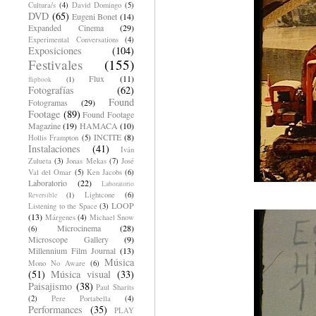
Cultura/s
(4)
David Domingo
(5)
DVD
(65)
Eugeni Bonet
(14)
Expanded Cinema
(29)
Experimental Conversations
(4)
Exposiciones
(104)
Festivales
(155)
Flux
(11)
flipbook
(1)
Fotografías
(62)
Found
Fotogramas
(29)
Footage
(89)
Found Footage
Magazine
(19)
HAMACA
(10)
INCITE
(8)
Hollis Frampton
(5)
Instalaciones
(41)
Iván
Zulueta
(3)
Jonas Mekas
(7)
José
Val del Omar
(5)
Ken Jacobs
(6)
Laboratorio
(22)
Laboratorio
Lightcone
(6)
Reversible
(1)
LOOP
Listening to the Space
(3)
(13)
Márgenes
(4)
Michael Snow
Microcinema
(28)
(6)
Microscope Gallery
(9)
Millennium Film Journal
(13)
Música
Mono No Aware
(6)
(51)
Música visual
(33)
Paisajismo
(38)
Paul Sharits
(2)
Pere Portabella
(4)
Performances
(35)
PLAY