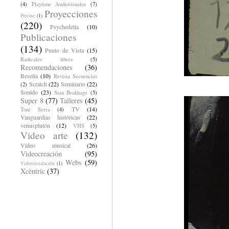
(4)
Playtime Audiovisuales
(7)
Proyecciones
Precine
(1)
(220)
Psychedelia
(10)
Publicaciones
(134)
Punto de Vista
(15)
Radicales libres
(5)
Recomendaciones
(36)
Reseña
(10)
Revista Secuencias
Scratch
(22)
Seminario
(22)
(2)
Sonido
(23)
Stan Brakhage
(5)
Super 8
(77)
Talleres
(45)
TV
(14)
Toni Serra
(4)
Vanguardias históricas
(22)
venusplutón
(12)
VHS
(5)
Video arte
(132)
Vídeo musical
(26)
Videocreación
(95)
Webs
(59)
Videoinstalación
(1)
Xcèntric
(37)