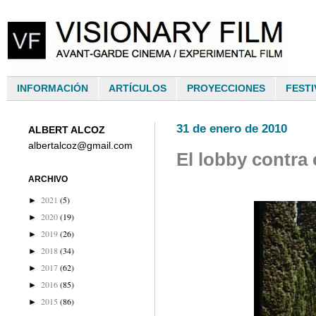
INFORMACIÓN
ARTÍCULOS
PROYECCIONES
FESTI
31 de enero de 2010
ALBERT ALCOZ
albertalcoz@gmail.com
El lobby contra
ARCHIVO
2021
(5)
►
2020
(19)
►
2019
(26)
►
2018
(34)
►
2017
(62)
►
2016
(85)
►
2015
(86)
►