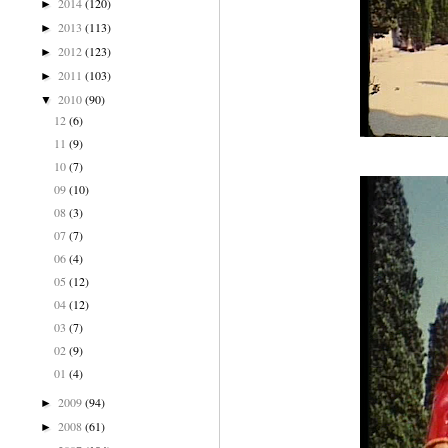
2014
(120)
►
2013
(113)
►
2012
(123)
►
2011
(103)
►
2010
(90)
▼
12
(6)
11
(9)
10
(7)
09
(10)
08
(3)
07
(7)
06
(4)
05
(12)
04
(12)
03
(7)
02
(9)
01
(4)
2009
(94)
►
2008
(61)
►