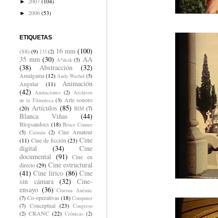
2007
(104)
►
2006
(53)
►
ETIQUETAS
16 mm
(100)
(S8)
(9)
133
(2)
35 mm
(30)
AA
A*desk
(5)
(38)
Abstracción
(32)
Amalgama
(12)
Andy Warhol
(5)
Animación
Angular
(11)
(42)
Anotaciones
(2)
Archivos
Arte sonoro
de la Filmoteca
(3)
Artículos
(85)
(20)
BIM
(7)
Blanca Viñas
(44)
Blogsandocs
(18)
Bruce Conner
Cine Amateur
(5)
Caimán
(2)
Cine
(11)
Cine de ficción
(23)
digital
(34)
Cine
documental
(91)
Cine en
Cine estructural
directo
(29)
(41)
Cine lírico
(86)
Cine
sin cámara
(32)
Cine-
ensayo
(36)
Cinema Anèmic
Co-operativas
(18)
(7)
Computer
Conceptual
(23)
(7)
Congreso
CRANC
(22)
(2)
Crónicas
(2)