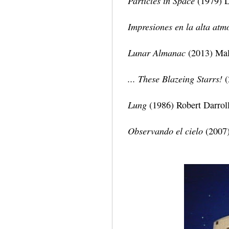
Particles in Space
(1979) L
Impresiones en la alta atm
Lunar Almanac
(2013) Mal
... These Blazeing Starrs!
(
Lung
(1986) Robert Darrol
Observando el cielo
(2007)