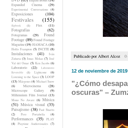
Expanded Cinema
(29)
Experimental Conversations
(4)
Exposiciones
(104)
Festivales
(155)
Flux
(11)
flipbook
(1)
Fotografías
(62)
Found
Fotogramas
(29)
Footage
(89)
Found Footage
Magazine
(19)
HAMACA
(10)
INCITE
(8)
Hollis Frampton
(5)
Instalaciones
(41)
Iván
Publicado por
Albert Alcoz
0
Zulueta
(3)
Jonas Mekas
(7)
José
Val del Omar
(5)
Ken Jacobs
(6)
Laboratorio
(22)
Laboratorio
12 de noviembre de 2019
Lightcone
(6)
Reversible
(1)
LOOP
Listening to the Space
(3)
(13)
"¿Cómo desapare
Márgenes
(4)
Michael Snow
Microcinema
(28)
(6)
Microscope Gallery
(9)
oscuras" – Zum
Millennium Film Journal
(13)
Música
Mono No Aware
(6)
(51)
Música visual
(33)
Paisajismo
(38)
Paul Sharits
(2)
Pere Portabella
(4)
Performances
(35)
PLAY
(4)
Playtime Audiovisuales
(7)