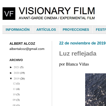
INFORMACIÓN
ARTÍCULOS
PROYECCIONES
FESTI
22 de noviembre de 2019
ALBERT ALCOZ
albertalcoz@gmail.com
Luz reflejada
ARCHIVO
por Blanca Viñas
2021
(5)
►
2020
(19)
►
2019
(26)
▼
12
(1)
11
(4)
10
(3)
09
(3)
08
(1)