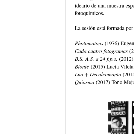
ideario de una muestra espe
fotoquímicos.
La sesión está formada por 
Photomatons
(1976) Eugen
Cada cuatro fotogramas
(2
B.S. A.S. a 24 f.p.s.
(2012)
Bionte
(2015) Lucia Vilela
Lua + Decalcomanía
(2014
Quiasma
(2017) Tono Mej