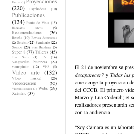
Proyecciones
Precine
(1)
(220)
Psychedelia
(10)
Publicaciones
(134)
Punto de Vista
(15)
Radicales libres
(5)
Recomendaciones
(36)
Reseña
(10)
Revista Secuencias
Scratch
(22)
Seminario
(22)
(2)
Sonido
(23)
Stan Brakhage
(5)
Super 8
(77)
Talleres
(45)
TV
(14)
Toni Serra
(4)
Vanguardias históricas
(22)
El 21 de noviembre se pres
venusplutón
(12)
VHS
(5)
Video arte
(132)
desaparecer?
Todas las 
y
Vídeo musical
(26)
cine acoge la proyección d
Videocreación
(95)
Webs
(59)
del CCCB. El primero vídeo
Videoinstalación
(1)
Xcèntric
(37)
Marzo y Lúa Coderch; el s
realizadores presentarán se
con la audiencia.
"Soy Cámara es un laborato