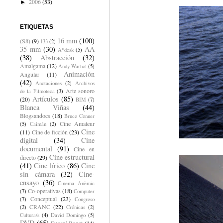
2006
(53)
►
ETIQUETAS
16 mm
(100)
(S8)
(9)
133
(2)
35 mm
(30)
AA
A*desk
(5)
(38)
Abstracción
(32)
Amalgama
(12)
Andy Warhol
(5)
Animación
Angular
(11)
(42)
Anotaciones
(2)
Archivos
Arte sonoro
de la Filmoteca
(3)
Artículos
(85)
(20)
BIM
(7)
Blanca Viñas
(44)
Blogsandocs
(18)
Bruce Conner
Cine Amateur
(5)
Caimán
(2)
Cine
(11)
Cine de ficción
(23)
digital
(34)
Cine
documental
(91)
Cine en
Cine estructural
directo
(29)
(41)
Cine lírico
(86)
Cine
sin cámara
(32)
Cine-
ensayo
(36)
Cinema Anèmic
Co-operativas
(18)
(7)
Computer
Conceptual
(23)
(7)
Congreso
CRANC
(22)
(2)
Crónicas
(2)
Cultura/s
(4)
David Domingo
(5)
DVD
(65)
Eugeni Bonet
(14)