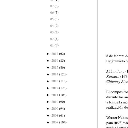
07
(3)
06
(3)
05
(5)
04
(2)
03
(3)
02
(4)
01
(4)
2017
(62)
►
8 de febrero 
2016
(85)
Programado p
►
2015
(86)
►
Abbandono
(
2014
(120)
►
Kaskara
(197
2013
(113)
Chimney Piec
►
2012
(123)
►
El compositor
2011
(103)
►
durante los añ
2010
(90)
y los de la m
►
realización d
2009
(94)
►
2008
(61)
►
Werner Nekes,
2007
(104)
para sus film
►
profundamente