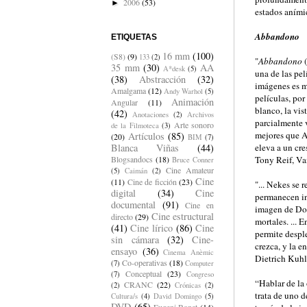
2006
(53)
►
estados aními
Abbandono
ETIQUETAS
16 mm
(100)
(S8)
(9)
133
(2)
"
Abbandono
(
35 mm
(30)
AA
A*desk
(5)
una de las pel
(38)
Abstracción
(32)
imágenes es m
Amalgama
(12)
Andy Warhol
(5)
películas, po
Animación
Angular
(11)
blanco, la vis
(42)
Anotaciones
(2)
Archivos
parcialmente v
Arte sonoro
de la Filmoteca
(3)
mejores que 
Artículos
(85)
(20)
BIM
(7)
eleva a un cr
Blanca Viñas
(44)
Tony Reif, V
Blogsandocs
(18)
Bruce Conner
Cine Amateur
(5)
Caimán
(2)
Cine
(11)
Cine de ficción
(23)
"... Nekes se 
digital
(34)
Cine
permanecen ina
documental
(91)
Cine en
imagen de Dore
Cine estructural
directo
(29)
mortales. ... 
(41)
Cine lírico
(86)
Cine
permite desple
sin cámara
(32)
Cine-
crezca, y la e
ensayo
(36)
Cinema Anèmic
Dietrich Kuhl
Co-operativas
(18)
(7)
Computer
Conceptual
(23)
(7)
Congreso
“Hablar de la 
CRANC
(22)
(2)
Crónicas
(2)
trata de uno 
Cultura/s
(4)
David Domingo
(5)
DVD
(65)
Eugeni Bonet
(14)