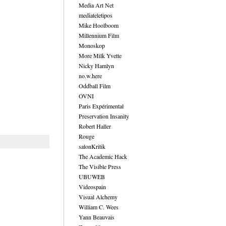
Media Art Net
mediateletipos
Mike Hoolboom
Millennium Film
Monoskop
More Milk Yvette
Nicky Hamlyn
no.w.here
Oddball Film
OVNI
Paris Expérimental
Preservation Insanity
Robert Haller
Rouge
salonKritik
The Academic Hack
The Visible Press
UBUWEB
Videospain
Visual Alchemy
William C. Wees
Yann Beauvais