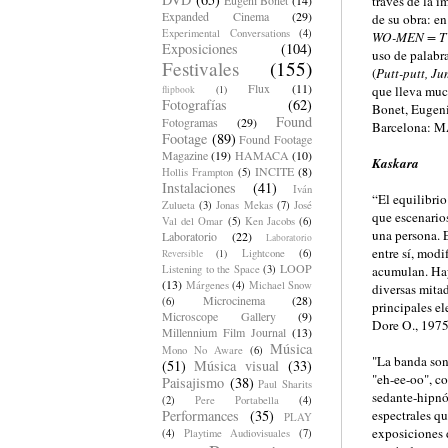
través de la i
Expanded Cinema
(29)
de su obra: en
Experimental Conversations
(4)
WO-MEN = 
Exposiciones
(104)
uso de palabra
Festivales
(155)
(
Putt-putt, Ju
Flux
(11)
que lleva muc
flipbook
(1)
Fotografías
(62)
Bonet, Eugeni
Found
Fotogramas
(29)
Barcelona: 
Footage
(89)
Found Footage
Magazine
(19)
HAMACA
(10)
Kaskara
INCITE
(8)
Hollis Frampton
(5)
Instalaciones
(41)
Iván
“El equilibrio
Zulueta
(3)
Jonas Mekas
(7)
José
que escenarios
Val del Omar
(5)
Ken Jacobs
(6)
una persona. 
Laboratorio
(22)
Laboratorio
entre sí, mod
Lightcone
(6)
Reversible
(1)
LOOP
acumulan. Hay
Listening to the Space
(3)
(13)
Márgenes
(4)
Michael Snow
diversas mitad
Microcinema
(28)
(6)
principales e
Microscope Gallery
(9)
Dore O., 1975
Millennium Film Journal
(13)
Música
Mono No Aware
(6)
"La banda so
(51)
Música visual
(33)
"eh-ee-oo", c
Paisajismo
(38)
Paul Sharits
sedante-hipnó
(2)
Pere Portabella
(4)
espectrales q
Performances
(35)
PLAY
exposiciones 
(4)
Playtime Audiovisuales
(7)