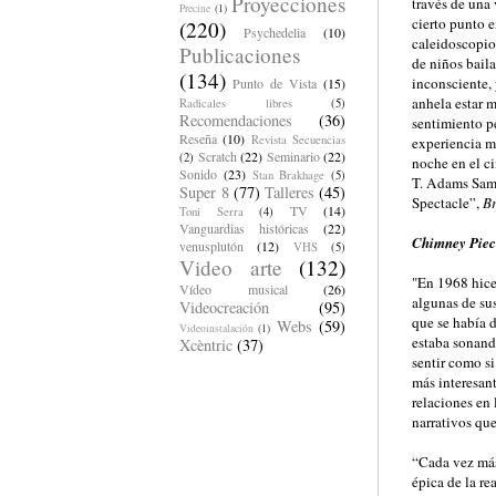
Proyecciones
través de una
Precine
(1)
cierto punto 
(220)
Psychedelia
(10)
caleidoscopio
Publicaciones
de niños bail
(134)
inconsciente, 
Punto de Vista
(15)
anhela estar m
Radicales libres
(5)
Recomendaciones
(36)
sentimiento p
Reseña
(10)
Revista Secuencias
experiencia m
Scratch
(22)
Seminario
(22)
(2)
noche en el ci
Sonido
(23)
Stan Brakhage
(5)
T. Adams Samu
Super 8
(77)
Talleres
(45)
Spectacle”,
B
TV
(14)
Toni Serra
(4)
Vanguardias históricas
(22)
Chimney Piec
venusplutón
(12)
VHS
(5)
Video arte
(132)
"En 1968 hice
Vídeo musical
(26)
algunas de su
Videocreación
(95)
que se había d
Webs
(59)
Videoinstalación
(1)
estaba sonand
Xcèntric
(37)
sentir como si
más interesant
relaciones en
narrativos qu
“Cada vez más
épica de la re