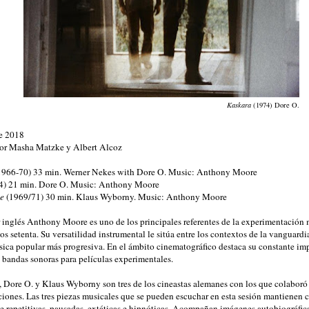
Kaskara
(1974) Dore O.
de 2018
or Masha Matzke y Albert Alcoz
1966-70) 33 min. Werner Nekes with Dore O. Music: Anthony Moore
4) 21 min. Dore O. Music: Anthony Moore
e
(1969/71) 30 min. Klaus Wyborny. Music: Anthony Moore
 inglés Anthony Moore es uno de los principales referentes de la experimentación 
os setenta. Su versatilidad instrumental le sitúa entre los contextos de la vanguard
úsica popular más progresiva. En el ámbito cinematográfico destaca su constante imp
e bandas sonoras para películas experimentales.
 Dore O. y Klaus Wyborny son tres de los cineastas alemanes con los que colaboró
aciones. Las tres piezas musicales que se pueden escuchar en esta sesión mantienen 
 repetitivas, pausadas, extáticas e hipnóticas. Acompañan imágenes autobiográfic