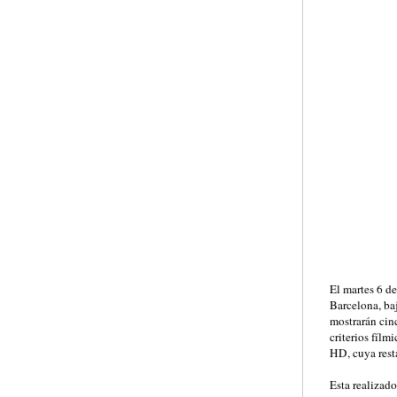
El martes 6 de
Barcelona, baj
mostrarán cin
criterios fíl
HD, cuya rest
Esta realizad