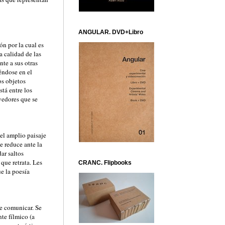
ANGULAR. DVD+Libro
ón por la cual es
a calidad de las
te a sus otras
éndose en el
os objetos
tá entre los
edores que se
 el amplio paisaje
e reduce ante la
ar saltos
que retrata. Les
CRANC. Flipbooks
ue la poesía
be comunicar. Se
te fílmico (a