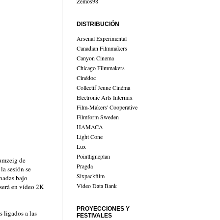
Zemos98
DISTRIBUCIÓN
Arsenal Experimental
Canadian Filmmakers
Canyon Cinema
Chicago Filmmakers
Cinédoc
Collectif Jeune Cinéma
Electronic Arts Intermix
Film-Makers' Cooperative
Filmform Sweden
HAMACA
Light Cone
Lux
Pointligneplan
Zumzeig de
Pragda
la sesión se
Sixpackfilm
onadas bajo
Video Data Bank
 será en vídeo 2K
PROYECCIONES Y
 ligados a las
FESTIVALES