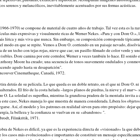
cos serenos y melancólicos, inevitablemente acentuados por sus formas acústicas.
1966-1970) se compone de material de cuatro años de trabajo. Tal vez esta es la raz
ículas más expresivas y visualmente ricas de Werner Nekes. «Para y con Dore O.», l
ás lírica y más viva que nunca. Sin embargo, su composición corresponde típicamen
r el modo en que se repite. Vemos a Dore O. corriendo en un paisaje nevado, disolvi
ta de un techo con tejas rojas, nieve que cae; un pasillo filmado de color verde y un
isibles. Dore camina por este corredor, Werner a veces también lo hace. El sonido es
Anthony Moore ha creado; una secuencia de tonos suavemente ondulados y conmov
escendo agudo hasta su desaparición".
ancouver Cinematheque, Canadá, 1972.
retira detrás de su película. Lo que queda es un doble retrato, en el que ni Dore O. ni
lterados. El frío de la costa helada –largos planos de piedras, la nieve y el mar¬– s
 O. La soledad es superflua, mientras la grandiosa pradera de la montaña invita a d
En este caso, Nekes maneja lo que muestra de manera considerada. Libera los objetos 
garse. Así, el modelo y los patrones en realidad sirven para otro propósito: dejar q
nergía, la belleza y la confianza se vuelvan en su «abandono» ".
brodt, Filmkritik, 1971.
obra de Nekes es difícil, ya que es la experiencia directa de «visionado» la que de
de los casos más evolucionados e importantes de constituir un mensaje específicamen