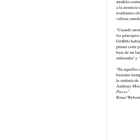
modelos narra
a la ausencia
resultantes ob
valiosa, much
“Cuando mostr
los principios
Griffith) habí
primer corte p
base de mi la
ordenadas’ y ‘
“En aquellos d
bastante tiem
la sinfonía d
Anthony Moore
Piece
»".
Klaus Wyborn