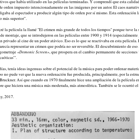
tivos que había utilizado en las películas terminadas. Y comprendí que esta calidad
 de orden impuesto intencionadamente en las imágenes por un autor. El caos narrati
ligaba al espectador a producir algún tipo de orden por sí mismo. Esta ordenación 
o más superior”.
é la película la llamé "El crimen más grande de todos los tiempos" porque tuve la
 de montaje, que se introdujeron en las películas entre 1900 y 1914 (especialmente 
an privado al cine de un poder atávico. Eso es lo que se reactivaba en esta película. 
arecía representar un crimen que podría no ser reversible. El descubrimiento de eso 
rgometraje
«Demonic Screen»
, que prospera en el cambio permanente de secciones 
caóticas’".
ías, tenía ideas ingenuas sobre el potencial de la música para poder ordenar materi
po no pude ver que la nueva ordenación fue producida, principalmente, por la estru
e Bruckner. Así que cuando en 1970 finalmente hice una ampliación de la película e
 que hiciera una música más moderada, más atmosférica. También se le ocurrió el 
y, 2017.