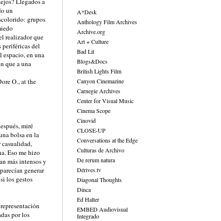
lejos? Llegados a
do un
A*Desk
scolorido: grupos
Anthology Film Archives
miedo
Archive.org
el realizador que
Art + Culture
 periféricas del
Bad Lit
l espacio, en una
Blogs&Docs
on que a una
British Lights Film
re O., at the
Canyon Cinemazine
Carnegie Archives
Center for Visual Music
Cinema Scope
Cinovid
después, miré
CLOSE-UP
una bolsa en la
Conversations at the Edge
r casualidad,
Culturas de Archivo
na. Eso me hizo
De rerum natura
ran más intensos y
 parecían generar
Dérives.tv
i los gestos
Diagonal Thoughts
Dinca
Ed Halter
 representación
EMBED Audiovisual
adas por los
Integrado