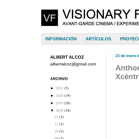
INFORMACIÓN
ARTÍCULOS
PROYEC
23 de enero 
ALBERT ALCOZ
albertalcoz@gmail.com
Anthon
Xcèntr
ARCHIVO
2021
(5)
►
2020
(19)
►
2019
(26)
►
2018
(34)
▼
12
(3)
11
(3)
10
(2)
09
(2)