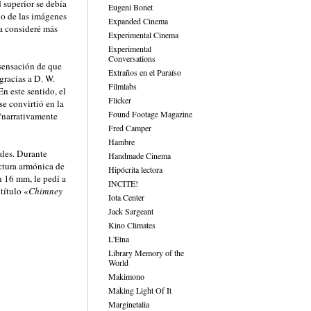
 superior se debía
Eugeni Bonet
vo de las imágenes
Expanded Cinema
la consideré más
Experimental Cinema
Experimental
Conversations
 sensación de que
Extraños en el Paraíso
gracias a D. W.
Filmlabs
En este sentido, el
Flicker
se convirtió en la
Found Footage Magazine
‘narrativamente
Fred Camper
Hambre
ales. Durante
Handmade Cinema
ctura armónica de
Hipócrita lectora
n 16 mm, le pedí a
INCITE!
título «
Chimney
Iota Center
Jack Sargeant
Kino Climates
L'Etna
Library Memory of the
World
Makimono
Making Light Of It
Marginetalia