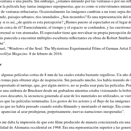
 ventana o una puerta. Sin embargo, ¿estamos mirando por las ventanas o por sus ref
en la película hay tantas imágenes superpuestas, que es como si estuviéramos miran
 de ventanas refractarias. Ocasionalmente las imágenes cambian a un tono sepia de
ando, paisajes urbanos, ríos inundados. ¿Son recuerdos? Es una representación del 
y si es así, ¿de quién es esta percepción? ¿Hemos puesto al espectador en el lugar d
ás cerca de él? Esencialmente, el tiempo y el espacio se confunden, y las cuestiones
ersonal se ven atenuadas. El espectador tiene que reevaluar su propia percepción de
ás parecida a encontrar múltiples esculturas reflectantes en obras de Robert Smiths
ne".
el, “Windows of the Soul: The Mysterious Experimental Films of German Artist Do
rooklyn Magazine
. 8 de febrero de 2016.
e
 algunas películas cortas de 8 mm de las cuales estaba bastante orgulloso. Un año 
s tomas para obtener algo de inspiración. Sin pensarlo mucho, los había reunido de 
epositado el metraje, que, por algún motivo, no se podía usar para las películas. Po
o una sinfonía de Bruckner desde mi grabadora mientras estaba visionando la bobi
 esos descartes, la secuencia generada al azar de los materiales no utilizados, se vie
es que las películas terminadas. Los gestos de los actores y el flujo de las imágenes
 las que no había pensado cuando estaba filmando y montando el metraje. Era como s
e aparecían al azar produjeran, perpetuamente, nuevas narraciones inesperadas”.
 me daba la impresión de que este filme producido de manera concienzuda era una
alidad de Alemania occidental en 1968. Era una representación superior a las gener