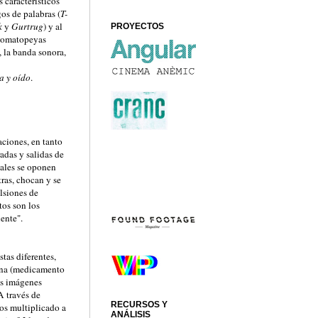
 característicos
gos de palabras (
T-
k
y
Gurtrug
) y al
PROYECTOS
onomatopeyas
, la banda sonora,
a y oído
.
aciones, en tanto
radas y salidas de
uales se oponen
ras, chocan y se
lsiones de
tos son los
ente".
tas diferentes,
ona (medicamento
as imágenes
A través de
RECURSOS Y
os multiplicado a
ANÁLISIS