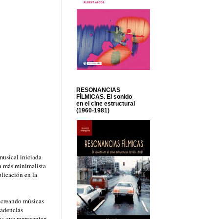
RESONANCIAS
FÍLMICAS. El sonido
en el cine estructural
(1960-1981)
musical iniciada
ia más minimalista
licación en la
 creando músicas
cadencias
as que representan