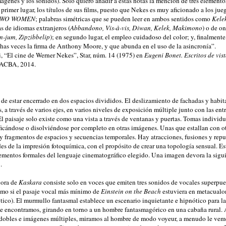
mágenes y los sonidos). Solo quiero añadir a estas notas la mención de tres elementos
 primer lugar, los títulos de sus films, puesto que Nekes es muy aficionado a los jue
TWO WOMEN
; palabras simétricas que se pueden leer en ambos sentidos como
Kele
s de idiomas extranjeros (
Abbandono, Vis-à-vis, Diwan, Kelek, Makimono
) o de 
m-jum, Zipzibbelip
); en segundo lugar, el empleo cuidadoso del color; y, finalmente
has veces la firma de Anthony Moore, y que abunda en el uso de la asincronía”.
, “El cine de Werner Nekes”, Star, núm. 14 (1975) en
Eugeni Bonet. Escritos de vist
MACBA, 2014.
 de estar encerrado en dos espacios divididos. El deslizamiento de fachadas y habit
, a través de varios ejes, en varios niveles de exposición múltiple junto con las ent
El paisaje solo existe como una vista a través de ventanas y puertas. Tomas individ
ificándose o disolviéndose por completo en otras imágenes. Unas que estallan con ot
 fragmentos de espacios y secuencias temporales. Hay atracciones, fusiones y repu
es de la impresión fotoquímica, con el propósito de crear una topología sensual. Es
lementos formales del lenguaje cinematográfico elegido. Una imagen devora la sigui
.
nora de
Kaskara
consiste solo en voces que emiten tres sonidos de vocales superpues
omo si el pasaje vocal más mínimo de
Einstein on the Beach
estuviera en metacual
tico). El murmullo fantasmal establece un escenario inquietante e hipnótico para l
ue encontramos, girando en torno a un hombre fantasmagórico en una cabaña rural. 
dobles e imágenes múltiples, miramos al hombre de modo voyeur, a menudo le vem