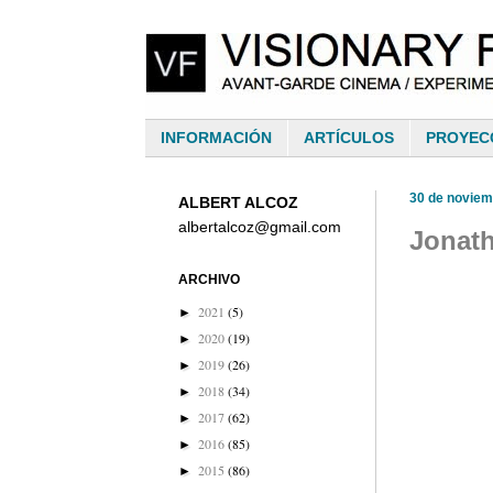
INFORMACIÓN
ARTÍCULOS
PROYEC
30 de noviem
ALBERT ALCOZ
albertalcoz@gmail.com
Jonath
ARCHIVO
2021
(5)
►
2020
(19)
►
2019
(26)
►
2018
(34)
►
2017
(62)
►
2016
(85)
►
2015
(86)
►