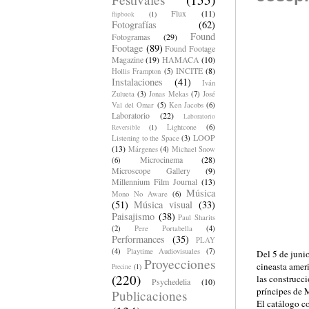
Flux
(11)
flipbook
(1)
Fotografías
(62)
Found
Fotogramas
(29)
Footage
(89)
Found Footage
Magazine
(19)
HAMACA
(10)
INCITE
(8)
Hollis Frampton
(5)
Instalaciones
(41)
Iván
Zulueta
(3)
Jonas Mekas
(7)
José
Val del Omar
(5)
Ken Jacobs
(6)
Laboratorio
(22)
Laboratorio
Lightcone
(6)
Reversible
(1)
LOOP
Listening to the Space
(3)
(13)
Márgenes
(4)
Michael Snow
Microcinema
(28)
(6)
Microscope Gallery
(9)
Millennium Film Journal
(13)
Música
Mono No Aware
(6)
(51)
Música visual
(33)
Paisajismo
(38)
Paul Sharits
(2)
Pere Portabella
(4)
Performances
(35)
PLAY
(4)
Playtime Audiovisuales
(7)
Del 5 de junio
Proyecciones
cineasta amer
Precine
(1)
(220)
las construcc
Psychedelia
(10)
príncipes de M
Publicaciones
El catálogo c