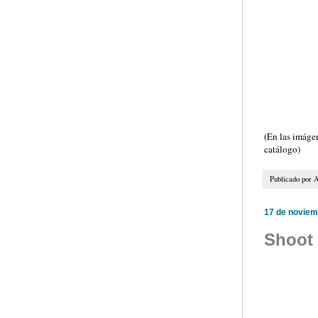
(En las imáge
catálogo)
Publicado por
A
17 de noviem
Shoot