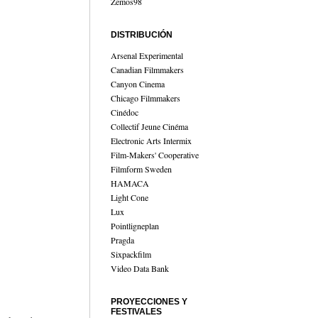
Zemos98
DISTRIBUCIÓN
Arsenal Experimental
Canadian Filmmakers
Canyon Cinema
Chicago Filmmakers
Cinédoc
Collectif Jeune Cinéma
Electronic Arts Intermix
Film-Makers' Cooperative
Filmform Sweden
HAMACA
Light Cone
Lux
Pointligneplan
Pragda
Sixpackfilm
Video Data Bank
PROYECCIONES Y
FESTIVALES