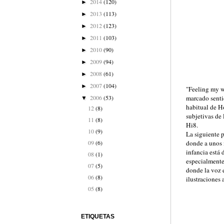
2014
(120)
►
2013
(113)
►
2012
(123)
►
2011
(103)
►
2010
(90)
►
2009
(94)
►
2008
(61)
►
2007
(104)
►
"Feeling my w
2006
(53)
marcado sentid
▼
habitual de Ho
12
(8)
subjetivas de
11
(8)
Hi8.
10
(9)
La siguiente 
09
(6)
donde a unos n
infancia está 
08
(1)
especialmente 
07
(5)
donde la voz e
06
(8)
ilustraciones
05
(8)
ETIQUETAS