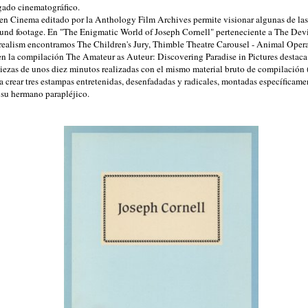
gado cinematográfico.
 Cinema editado por la Anthology Film Archives permite visionar algunas de las 
ound footage. En "The Enigmatic World of Joseph Cornell" perteneciente a The Devi
ealism encontramos The Children's Jury, Thimble Theatre Carousel - Animal Opera
en la compilación The Amateur as Auteur: Discovering Paradise in Pictures destaca
 piezas de unos diez minutos realizadas con el mismo material bruto de compilación
ra crear tres estampas entretenidas, desenfadadas y radicales, montadas específicame
 su hermano parapléjico.