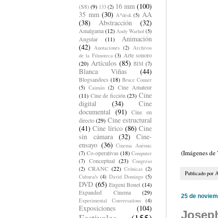
16 mm
(100)
(S8)
(9)
133
(2)
35 mm
(30)
AA
A*desk
(5)
(38)
Abstracción
(32)
Amalgama
(12)
Andy Warhol
(5)
Animación
Angular
(11)
(42)
Anotaciones
(2)
Archivos
Arte sonoro
de la Filmoteca
(3)
Artículos
(85)
(20)
BIM
(7)
Blanca Viñas
(44)
Blogsandocs
(18)
Bruce Conner
Cine Amateur
(5)
Caimán
(2)
Cine
(11)
Cine de ficción
(23)
digital
(34)
Cine
documental
(91)
Cine en
Cine estructural
directo
(29)
(41)
Cine lírico
(86)
Cine
sin cámara
(32)
Cine-
ensayo
(36)
Cinema Anèmic
(Imágenes de 
Co-operativas
(18)
(7)
Computer
Conceptual
(23)
(7)
Congreso
CRANC
(22)
(2)
Crónicas
(2)
Publicado por
A
Cultura/s
(4)
David Domingo
(5)
DVD
(65)
Eugeni Bonet
(14)
Expanded Cinema
(29)
25 de noviem
Experimental Conversations
(4)
Exposiciones
(104)
Joseph
Festivales
(155)