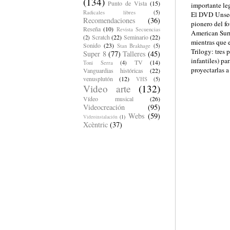
(134)
Punto de Vista
(15)
importante le
Radicales libres
(5)
El DVD Unseen
Recomendaciones
(36)
pionero del f
Reseña
(10)
Revista Secuencias
American Surr
Scratch
(22)
Seminario
(22)
(2)
mientras que 
Sonido
(23)
Stan Brakhage
(5)
Trilogy: tres
Super 8
(77)
Talleres
(45)
infantiles) pa
TV
(14)
Toni Serra
(4)
proyectarlas a
Vanguardias históricas
(22)
venusplutón
(12)
VHS
(5)
Video arte
(132)
Vídeo musical
(26)
Videocreación
(95)
Webs
(59)
Videoinstalación
(1)
Xcèntric
(37)