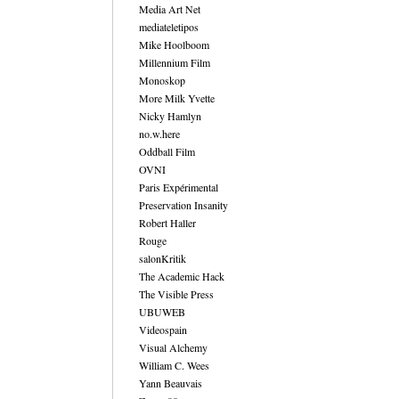
Media Art Net
mediateletipos
Mike Hoolboom
Millennium Film
Monoskop
More Milk Yvette
Nicky Hamlyn
no.w.here
Oddball Film
OVNI
Paris Expérimental
Preservation Insanity
Robert Haller
Rouge
salonKritik
The Academic Hack
The Visible Press
UBUWEB
Videospain
Visual Alchemy
William C. Wees
Yann Beauvais