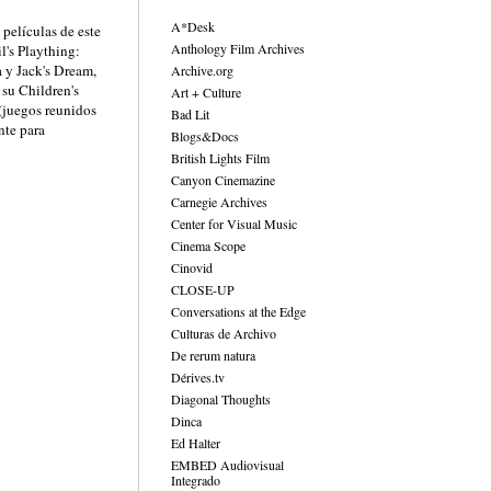
A*Desk
películas de este
Anthology Film Archives
l's Plaything:
 y Jack's Dream,
Archive.org
 su Children's
Art + Culture
 (juegos reunidos
Bad Lit
nte para
Blogs&Docs
British Lights Film
Canyon Cinemazine
Carnegie Archives
Center for Visual Music
Cinema Scope
Cinovid
CLOSE-UP
Conversations at the Edge
Culturas de Archivo
De rerum natura
Dérives.tv
Diagonal Thoughts
Dinca
Ed Halter
EMBED Audiovisual
Integrado