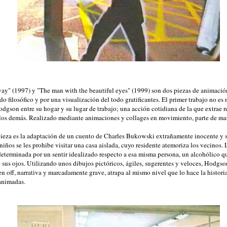
ay" (1997) y "The man with the beautiful eyes" (1999) son dos piezas de animació
o filosófico y por una visualización del todo gratificantes. El primer trabajo no es
dgson entre su hogar y su lugar de trabajo; una acción cotidiana de la que extrae r
 los demás. Realizado mediante animaciones y collages en movimiento, parte de ma
pieza es la adaptación de un cuento de Charles Bukowski extrañamente inocente y 
iños se les prohibe visitar una casa aislada, cuyo residente atemoriza los vecinos. 
determinada por un sentir idealizado respecto a esa misma persona, un alcohólico qu
sus ojos. Utilizando unos dibujos pictóricos, ágiles, sugerentes y veloces, Hodgso
n off, narrativa y marcadamente grave, atrapa al mismo nivel que lo hace la histori
 animadas.