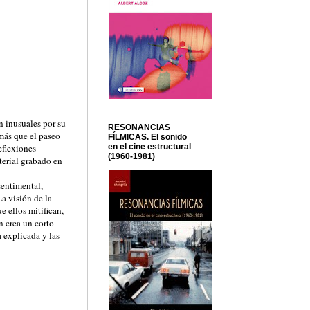
n inusuales por su
RESONANCIAS
 más que el paseo
FÍLMICAS. El sonido
en el cine estructural
eflexiones
(1960-1981)
terial grabado en
sentimental,
La visión de la
e ellos mitifican,
n crea un corto
a explicada y las