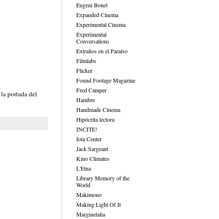
Eugeni Bonet
Expanded Cinema
Experimental Cinema
Experimental
Conversations
Extraños en el Paraíso
Filmlabs
Flicker
Found Footage Magazine
Fred Camper
la portada del
Hambre
Handmade Cinema
Hipócrita lectora
INCITE!
Iota Center
Jack Sargeant
Kino Climates
L'Etna
Library Memory of the
World
Makimono
Making Light Of It
Marginetalia