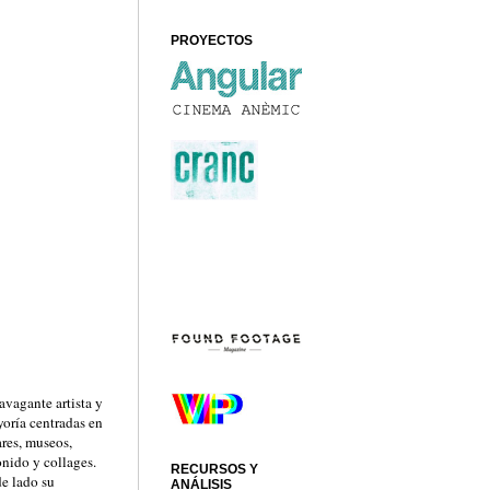
PROYECTOS
avagante artista y
yoría centradas en
ares, museos,
onido y collages.
RECURSOS Y
de lado su
ANÁLISIS