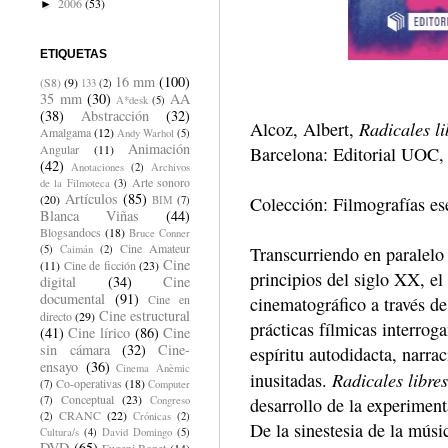
2006
(53)
►
ETIQUETAS
16 mm
(100)
(S8)
(9)
133
(2)
35 mm
(30)
AA
A*desk
(5)
(38)
Abstracción
(32)
Radicales l
Alcoz, Albert,
Amalgama
(12)
Andy Warhol
(5)
Animación
Angular
(11)
Barcelona: Editorial UOC,
(42)
Anotaciones
(2)
Archivos
Arte sonoro
de la Filmoteca
(3)
Artículos
(85)
(20)
Colección: Filmografías es
BIM
(7)
Blanca Viñas
(44)
Blogsandocs
(18)
Bruce Conner
Cine Amateur
(5)
Caimán
(2)
Transcurriendo en paralelo a
Cine
(11)
Cine de ficción
(23)
principios del siglo XX, el
digital
(34)
Cine
documental
(91)
Cine en
cinematográfico a través de
Cine estructural
directo
(29)
prácticas fílmicas interrog
(41)
Cine lírico
(86)
Cine
sin cámara
(32)
Cine-
espíritu autodidacta, narra
ensayo
(36)
Cinema Anèmic
Radicales libres
inusitadas.
Co-operativas
(18)
(7)
Computer
Conceptual
(23)
(7)
Congreso
desarrollo de la experiment
CRANC
(22)
(2)
Crónicas
(2)
De la sinestesia de la músic
Cultura/s
(4)
David Domingo
(5)
DVD
(65)
Eugeni Bonet
(14)