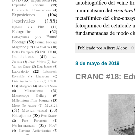
autobiográfico del «cine lí
Expanded Cinema
(29)
structural
minimalismo del
Experimental Conversations
(4)
Exposiciones
(104)
metafílmico del cine-ensay
Festivales
(155)
fotoquímico del celuloide a
Flux
(11)
flipbook
(1)
Fotografías
(62)
fundamentadas de modo ci
Found
Fotogramas
(29)
Footage
(89)
Found Footage
Magazine
(19)
HAMACA
(10)
Publicado por
Albert Alcoz
0
INCITE
(8)
Hollis Frampton
(5)
Instalaciones
(41)
Iván
Zulueta
(3)
Jonas Mekas
(7)
José
8 de mayo de 2019
Val del Omar
(5)
Ken Jacobs
(6)
Laboratorio
(22)
Laboratorio
CRANC #18: Ed
Lightcone
(6)
Reversible
(1)
LOOP
Listening to the Space
(3)
(13)
Márgenes
(4)
Michael Snow
Microcinema
(28)
(6)
Microscope Gallery
(9)
Millennium Film Journal
(13)
Música
Mono No Aware
(6)
(51)
Música visual
(33)
Paisajismo
(38)
Paul Sharits
(2)
Pere Portabella
(4)
Performances
(35)
PLAY
(4)
Playtime Audiovisuales
(7)