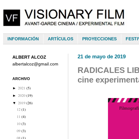
INFORMACIÓN
ARTÍCULOS
PROYECCIONES
FESTI
21 de mayo de 2019
ALBERT ALCOZ
albertalcoz@gmail.com
RADICALES LIBRE
cine experiment
ARCHIVO
2021
(5)
►
2020
(19)
►
2019
(26)
▼
12
(1)
11
(4)
10
(3)
09
(3)
08
(1)