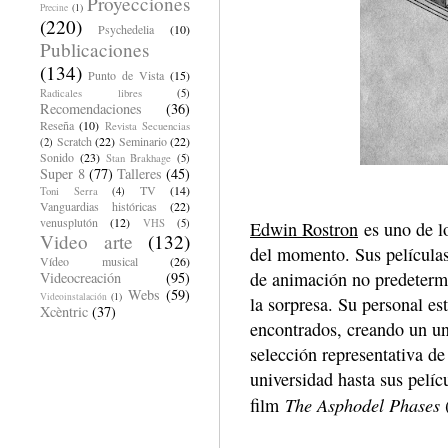
Proyecciones
Precine
(1)
(220)
Psychedelia
(10)
Publicaciones
(134)
Punto de Vista
(15)
Radicales libres
(5)
Recomendaciones
(36)
Reseña
(10)
Revista Secuencias
Scratch
(22)
Seminario
(22)
(2)
Sonido
(23)
Stan Brakhage
(5)
Super 8
(77)
Talleres
(45)
TV
(14)
Toni Serra
(4)
Vanguardias históricas
(22)
venusplutón
(12)
VHS
(5)
Edwin Rostron
es uno de lo
Video arte
(132)
del momento. Sus películas 
Vídeo musical
(26)
de animación no predetermi
Videocreación
(95)
Webs
(59)
Videoinstalación
(1)
la sorpresa. Su personal es
Xcèntric
(37)
encontrados, creando un un
selección representativa de
universidad hasta sus pelíc
The Asphodel Phases
film