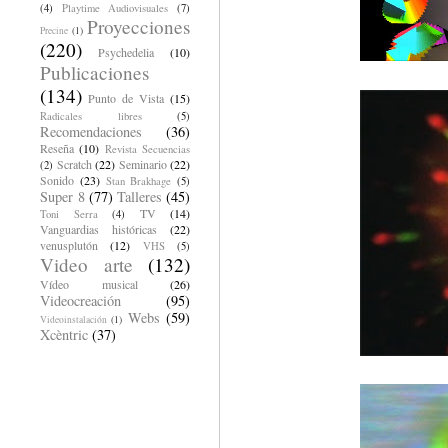
(4)
Playtime Audiovisuales
(7)
Proyecciones
Precine
(1)
(220)
Psychedelia
(10)
Publicaciones
(134)
Punto de Vista
(15)
Radicales libres
(5)
Recomendaciones
(36)
Reseña
(10)
Revista Secuencias
Scratch
(22)
Seminario
(22)
(2)
Sonido
(23)
Stan Brakhage
(5)
Super 8
(77)
Talleres
(45)
TV
(14)
Toni Serra
(4)
Vanguardias históricas
(22)
venusplutón
(12)
VHS
(5)
Video arte
(132)
Vídeo musical
(26)
Videocreación
(95)
Webs
(59)
Videoinstalación
(1)
Xcèntric
(37)