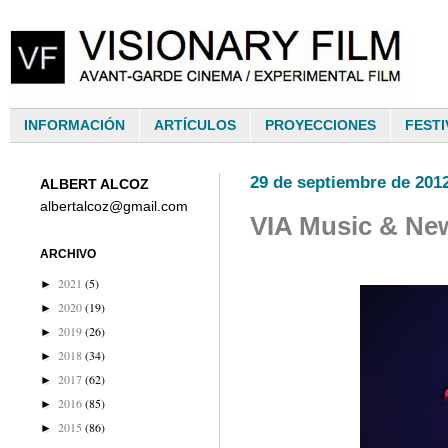
INFORMACIÓN
ARTÍCULOS
PROYECCIONES
FESTI
29 de septiembre de 201
ALBERT ALCOZ
albertalcoz@gmail.com
VIA Music & New
ARCHIVO
2021
(5)
►
2020
(19)
►
2019
(26)
►
2018
(34)
►
2017
(62)
►
2016
(85)
►
2015
(86)
►