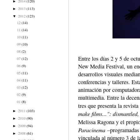
2014
(120)
►
2013
(113)
►
2012
(123)
▼
12
(14)
11
(14)
10
(11)
09
(10)
08
(2)
Entre los días 2 y 5 de oc
07
(12)
New Media Festival, un en
06
(9)
desarrollos visuales median
05
(11)
04
(11)
conferencias y talleres. Es
03
(12)
animación por computadora
02
(9)
multimedia. Entre la decen
01
(8)
tres que presenta la revis
2011
(103)
►
make films...": dismantled
2010
(90)
►
Melissa Ragona y el propi
2009
(94)
►
Paracinema
–programadas p
2008
(61)
►
vinculada al número 3 de l