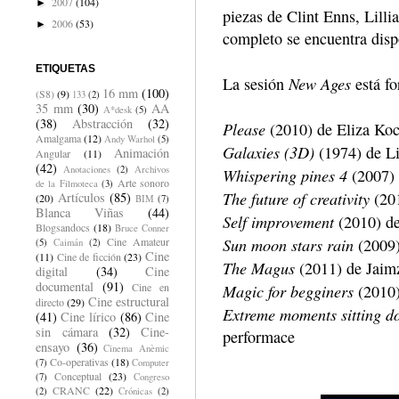
2007
(104)
►
piezas de Clint Enns, Lill
2006
(53)
►
completo se encuentra dispo
ETIQUETAS
New Ages
La sesión
está fo
16 mm
(100)
(S8)
(9)
133
(2)
35 mm
(30)
AA
A*desk
(5)
(38)
Abstracción
(32)
Please
(2010) de Eliza Ko
Amalgama
(12)
Andy Warhol
(5)
Galaxies (3D)
(1974) de Li
Animación
Angular
(11)
(42)
Anotaciones
(2)
Archivos
Whispering pines 4
(2007)
Arte sonoro
de la Filmoteca
(3)
The future of creativity
(201
Artículos
(85)
(20)
BIM
(7)
Blanca Viñas
(44)
Self improvement
(2010) de
Blogsandocs
(18)
Bruce Conner
Sun moon stars rain
(2009)
Cine Amateur
(5)
Caimán
(2)
Cine
(11)
Cine de ficción
(23)
The Magus
(2011) de Jai
digital
(34)
Cine
documental
(91)
Magic for begginers
Cine en
(2010)
Cine estructural
directo
(29)
Extreme moments sitting 
(41)
Cine lírico
(86)
Cine
sin cámara
(32)
Cine-
performace
ensayo
(36)
Cinema Anèmic
Co-operativas
(18)
(7)
Computer
Conceptual
(23)
(7)
Congreso
CRANC
(22)
(2)
Crónicas
(2)