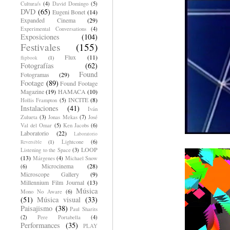
Cultura/s
(4)
David Domingo
(5)
DVD
(65)
Eugeni Bonet
(14)
Expanded Cinema
(29)
Experimental Conversations
(4)
Exposiciones
(104)
Festivales
(155)
Flux
(11)
flipbook
(1)
Fotografías
(62)
Found
Fotogramas
(29)
Footage
(89)
Found Footage
Magazine
(19)
HAMACA
(10)
INCITE
(8)
Hollis Frampton
(5)
Instalaciones
(41)
Iván
Zulueta
(3)
Jonas Mekas
(7)
José
Val del Omar
(5)
Ken Jacobs
(6)
Laboratorio
(22)
Laboratorio
Lightcone
(6)
Reversible
(1)
LOOP
Listening to the Space
(3)
(13)
Márgenes
(4)
Michael Snow
Microcinema
(28)
(6)
Microscope Gallery
(9)
Millennium Film Journal
(13)
Música
Mono No Aware
(6)
(51)
Música visual
(33)
Paisajismo
(38)
Paul Sharits
(2)
Pere Portabella
(4)
Performances
(35)
PLAY