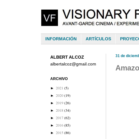
INFORMACIÓN
ARTÍCULOS
PROYEC
31 de diciem
ALBERT ALCOZ
albertalcoz@gmail.com
Amazo
ARCHIVO
2021
(5)
►
2020
(19)
►
2019
(26)
►
2018
(34)
►
2017
(62)
►
2016
(85)
►
2015
(86)
►