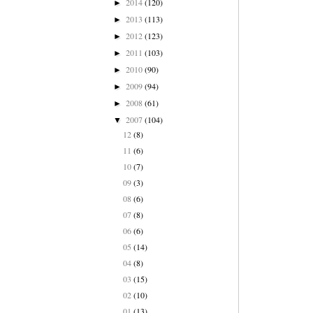
2014
(120)
►
2013
(113)
►
2012
(123)
►
2011
(103)
►
2010
(90)
►
2009
(94)
►
2008
(61)
►
2007
(104)
▼
12
(8)
11
(6)
10
(7)
09
(3)
08
(6)
07
(8)
06
(6)
05
(14)
04
(8)
03
(15)
02
(10)
01
(13)