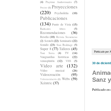
(4)
Playtime Audiovisuales
(7)
Proyecciones
Precine
(1)
(220)
Psychedelia
(10)
Publicaciones
(134)
Punto de Vista
(15)
Radicales libres
(5)
Recomendaciones
(36)
Reseña
(10)
Revista Secuencias
Scratch
(22)
Seminario
(22)
(2)
Sonido
(23)
Stan Brakhage
(5)
Super 8
(77)
Talleres
(45)
Publicado por
A
TV
(14)
Toni Serra
(4)
Vanguardias históricas
(22)
venusplutón
(12)
VHS
(5)
30 de diciem
Video arte
(132)
Vídeo musical
(26)
Animac
Videocreación
(95)
Webs
(59)
Sanz 
Videoinstalación
(1)
Xcèntric
(37)
Publicado e