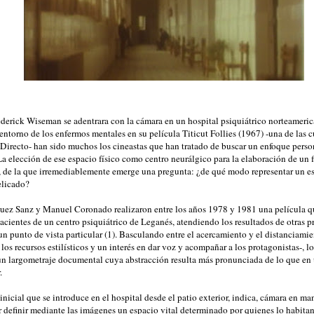
derick Wiseman se adentrara con la cámara en un hospital psiquiátrico norteamerica
 entorno de los enfermos mentales en su película Titicut Follies (1967) -una de las 
Directo- han sido muchos los cineastas que han tratado de buscar un enfoque perso
a elección de ese espacio físico como centro neurálgico para la elaboración de un 
, de la que irremediablemente emerge una pregunta: ¿de qué modo representar un e
elicado?
uez Sanz y Manuel Coronado realizaron entre los años 1978 y 1981 una película que
pacientes de un centro psiquiátrico de Leganés, atendiendo los resultados de otras p
un punto de vista particular (1). Basculando entre el acercamiento y el distanciamie
 los recursos estilísticos y un interés en dar voz y acompañar a los protagonistas-, lo
n largometraje documental cuya abstracción resulta más pronunciada de lo que en 
.
inicial que se introduce en el hospital desde el patio exterior, indica, cámara en ma
r definir mediante las imágenes un espacio vital determinado por quienes lo habitan