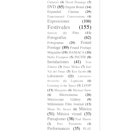
Cultura/s
(4)
David Domingo
(5)
DVD
(65)
Eugeni Bonet
(14)
Expanded Cinema
(29)
Experimental Conversations
(4)
Exposiciones
(104)
Festivales
(155)
Flux
(11)
flipbook
(1)
Fotografías
(62)
Found
Fotogramas
(29)
Footage
(89)
Found Footage
Magazine
(19)
HAMACA
(10)
INCITE
(8)
Hollis Frampton
(5)
Instalaciones
(41)
Iván
Zulueta
(3)
Jonas Mekas
(7)
José
Val del Omar
(5)
Ken Jacobs
(6)
Laboratorio
(22)
Laboratorio
Lightcone
(6)
Reversible
(1)
LOOP
Listening to the Space
(3)
(13)
Márgenes
(4)
Michael Snow
Microcinema
(28)
(6)
Microscope Gallery
(9)
Millennium Film Journal
(13)
Música
Mono No Aware
(6)
(51)
Música visual
(33)
Paisajismo
(38)
Paul Sharits
(2)
Pere Portabella
(4)
Performances
(35)
PLAY