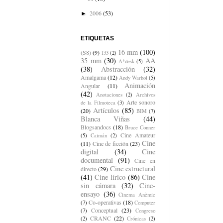
2006
(53)
►
ETIQUETAS
16 mm
(100)
(S8)
(9)
133
(2)
35 mm
(30)
AA
A*desk
(5)
(38)
Abstracción
(32)
Amalgama
(12)
Andy Warhol
(5)
Animación
Angular
(11)
(42)
Anotaciones
(2)
Archivos
Arte sonoro
de la Filmoteca
(3)
Artículos
(85)
(20)
BIM
(7)
Blanca Viñas
(44)
Blogsandocs
(18)
Bruce Conner
Cine Amateur
(5)
Caimán
(2)
Cine
(11)
Cine de ficción
(23)
digital
(34)
Cine
documental
(91)
Cine en
Cine estructural
directo
(29)
(41)
Cine lírico
(86)
Cine
sin cámara
(32)
Cine-
ensayo
(36)
Cinema Anèmic
Co-operativas
(18)
(7)
Computer
Conceptual
(23)
(7)
Congreso
CRANC
(22)
(2)
Crónicas
(2)