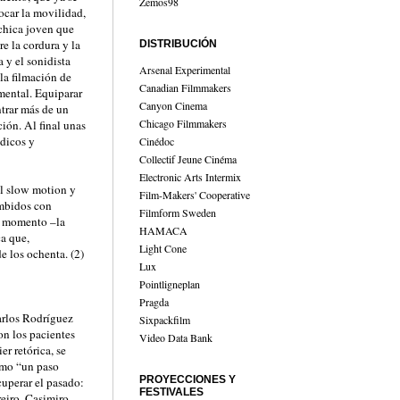
Zemos98
ocar la movilidad,
 chica joven que
e la cordura y la
DISTRIBUCIÓN
 y el sonidista
Arsenal Experimental
la filmación de
Canadian Filmmakers
mental. Equiparar
Canyon Cinema
ntrar más de un
Chicago Filmmakers
ión. Al final unas
dicos y
Cinédoc
Collectif Jeune Cinéma
Electronic Arts Intermix
el slow motion y
Film-Makers' Cooperative
umbidos con
Filmform Sweden
ún momento –la
HAMACA
a que,
Light Cone
e los ochenta. (2)
Lux
Pointligneplan
Pragda
arlos Rodríguez
Sixpackfilm
n los pacientes
Video Data Bank
r retórica, se
omo “un paso
PROYECCIONES Y
cuperar el pasado:
FESTIVALES
reiro, Casimiro