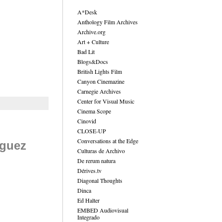
A*Desk
Anthology Film Archives
Archive.org
Art + Culture
Bad Lit
Blogs&Docs
British Lights Film
Canyon Cinemazine
Carnegie Archives
Center for Visual Music
Cinema Scope
Cinovid
CLOSE-UP
Conversations at the Edge
íguez
Culturas de Archivo
De rerum natura
Dérives.tv
Diagonal Thoughts
Dinca
Ed Halter
EMBED Audiovisual
Integrado