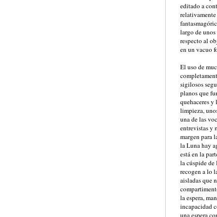
editado a cont
relativamente
fantasmagóric
largo de unos
respecto al ob
en un vacuo f
El uso de muc
completamente
sigilosos segu
planos que fu
quehaceres y 
limpieza, uno
una de las voc
entrevistas y 
margen para la
la Luna hay ag
está en la par
la cúspide de 
recogen a lo l
aisladas que n
compartimentos
la espera, man
incapacidad c
una espera co