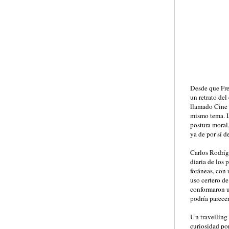
Desde que Fre
un retrato del
llamado Cine 
mismo tema. L
postura moral
ya de por sí d
Carlos Rodríg
diaria de los 
foráneas, con 
uso certero de
conformaron u
podría parecer
Un travelling 
curiosidad po