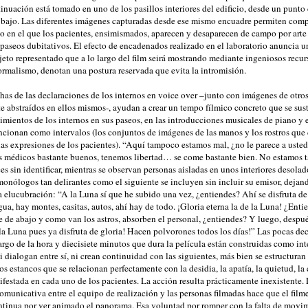
inuación está tomado en uno de los pasillos interiores del edificio, desde un punto 
 bajo. Las diferentes imágenes capturadas desde ese mismo encuadre permiten com
o en el que los pacientes, ensimismados, aparecen y desaparecen de campo por arte
 paseos dubitativos. El efecto de encadenados realizado en el laboratorio anuncia 
jeto representado que a lo largo del film seirá mostrando mediante ingeniosos recurs
ormalismo, denotan una postura reservada que evita la intromisión.
has de las declaraciones de los internos en voice over –junto con imágenes de otros
 abstraídos en ellos mismos-, ayudan a crear un tempo fílmico concreto que se sust
imientos de los internos en sus paseos, en las introducciones musicales de piano y e
ncionan como intervalos (los conjuntos de imágenes de las manos y los rostros que 
las expresiones de los pacientes). “Aquí tampoco estamos mal, ¿no le parece a ust
s médicos bastante buenos, tenemos libertad… se come bastante bien. No estamos t
es sin identificar, mientras se observan personas aisladas en unos interiores desola
monólogos tan delirantes como el siguiente se incluyen sin incluir su emisor, dejan
 elucubración: “A la Luna sí que he subido una vez, ¿entiendes? Ahí se disfruta de 
ua, hay montes, casitas, autos, ahí hay de todo. ¡Gloria eterna la de la Luna! ¿Ent
te de abajo y como van los astros, absorben el personal, ¿entiendes? Y luego, despué
la Luna pues ya disfruta de gloria! Hacen polvorones todos los días!” Las pocas de
argo de la hora y diecisiete minutos que dura la película están construidas como in
i dialogan entre sí, ni crean continuidad con las siguientes, más bien se estructura
 estancos que se relacionan perfectamente con la desidia, la apatía, la quietud, l
ifestada en cada uno de los pacientes. La acción resulta prácticamente inexistente.
omunicativa entre el equipo de realización y las personas filmadas hace que el fil
ntinua por ver animado el panorama. Esa voluntad por romper con la falta de movim