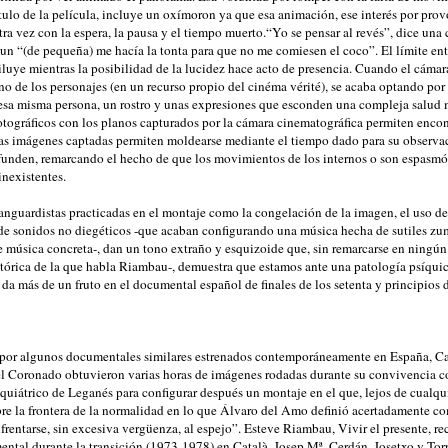
ítulo de la película, incluye un oxímoron ya que esa animación, ese interés por prov
ra vez con la espera, la pausa y el tiempo muerto.“Yo se pensar al revés”, dice una
un “(de pequeña) me hacía la tonta para que no me comiesen el coco”. El límite entr
iluye mientras la posibilidad de la lucidez hace acto de presencia. Cuando el cámara
no de los personajes (en un recurso propio del cinéma vérité), se acaba optando por 
 esa misma persona, un rostro y unas expresiones que esconden una compleja salud 
fotográficos con los planos capturados por la cámara cinematográfica permiten enco
las imágenes captadas permiten moldearse mediante el tiempo dado para su observac
nfunden, remarcando el hecho de que los movimientos de los internos o son espasmó
 inexistentes.
anguardistas practicadas en el montaje como la congelación de la imagen, el uso d
 de sonidos no diegéticos -que acaban configurando una música hecha de sutiles z
e música concreta-, dan un tono extraño y esquizoide que, sin remarcarse en ning
etórica de la que habla Riambau-, demuestra que estamos ante una patología psíquic
da más de un fruto en el documental español de finales de los setenta y principios d
s por algunos documentales similares estrenados contemporáneamente en España, C
 Coronado obtuvieron varias horas de imágenes rodadas durante su convivencia co
quiátrico de Leganés para configurar después un montaje en el que, lejos de cualquie
bre la frontera de la normalidad en lo que Álvaro del Amo definió acertadamente c
frentarse, sin excesiva vergüenza, al espejo”. Esteve Riambau, Vivir el presente, re
ental durante la transición (1973-1978) en Català, Josep Mª, Cerdán, Josetxo y Tor