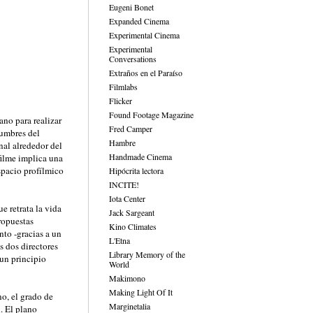
Eugeni Bonet
Expanded Cinema
Experimental Cinema
Experimental
Conversations
Extraños en el Paraíso
Filmlabs
Flicker
Found Footage Magazine
no para realizar
Fred Camper
cumbres del
Hambre
nal alrededor del
Handmade Cinema
filme implica una
spacio profílmico
Hipócrita lectora
INCITE!
Iota Center
 retrata la vida
Jack Sargeant
ropuestas
Kino Climates
nto -gracias a un
L'Etna
s dos directores
Library Memory of the
un principio
World
Makimono
Making Light Of It
no, el grado de
Marginetalia
. El plano