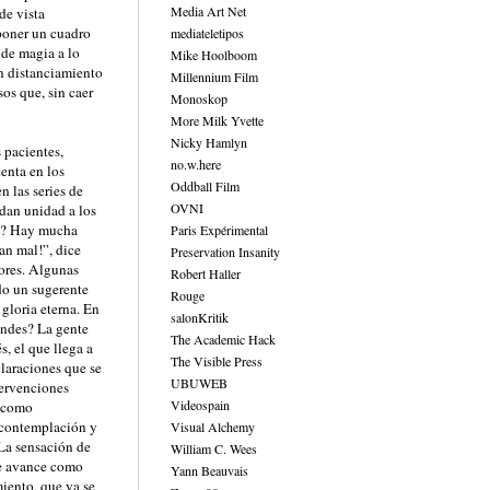
Media Art Net
de vista
poner un cuadro
mediateletipos
 de magia a lo
Mike Hoolboom
un distanciamiento
Millennium Film
os que, sin caer
Monoskop
More Milk Yvette
Nicky Hamlyn
 pacientes,
no.w.here
enta en los
Oddball Film
n las series de
OVNI
dan unidad a los
ed? Hay mucha
Paris Expérimental
an mal!”, dice
Preservation Insanity
dores. Algunas
Robert Haller
do un sugerente
Rouge
gloria eterna. En
salonKritik
iendes? La gente
The Academic Hack
s, el que llega a
The Visible Press
claraciones que se
UBUWEB
tervenciones
Videospain
n como
a contemplación y
Visual Alchemy
 La sensación de
William C. Wees
me avance como
Yann Beauvais
iento, que ya se