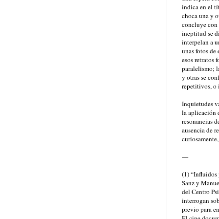
indica en el t
choca una y ot
concluye con 
ineptitud se d
interpelan a u
unas fotos de
esos retratos 
paralelismo; 
y otras se co
repetitivos, o
Inquietudes v
la aplicación
resonancias d
ausencia de r
curiosamente, 
—
(1) “Influido
Sanz y Manuel
del Centro Psi
interrogan so
previo para en
El cine docum