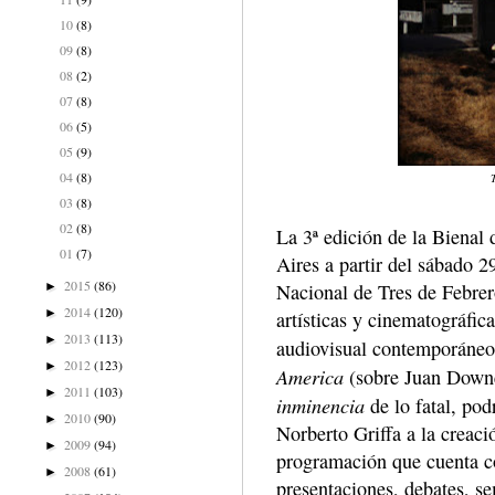
10
(8)
09
(8)
08
(2)
07
(8)
06
(5)
05
(9)
04
(8)
03
(8)
02
(8)
La 3ª edición de la Biena
01
(7)
Aires a partir del sábado 
2015
(86)
Nacional de Tres de Febrero
►
2014
(120)
►
artísticas y cinematográfica
2013
(113)
►
audiovisual contemporáneo.
2012
(123)
►
America
(sobre Juan Down
2011
(103)
►
inminencia
de lo fatal, pod
2010
(90)
►
Norberto Griffa a la creac
2009
(94)
►
programación que cuenta co
2008
(61)
►
presentaciones, debates, se