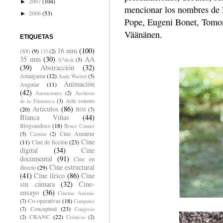
2007
(104)
►
mencionar los nombres de P
2006
(53)
►
Pope, Eugeni Bonet, Tomon
Väänänen.
ETIQUETAS
16 mm
(100)
(S8)
(9)
133
(2)
35 mm
(30)
AA
A*desk
(5)
(39)
Abstracción
(32)
Amalgama
(12)
Andy Warhol
(5)
Animación
Angular
(11)
(42)
Anotaciones
(2)
Archivos
Arte sonoro
de la Filmoteca
(3)
Artículos
(86)
(20)
BIM
(7)
Blanca Viñas
(44)
Blogsandocs
(18)
Bruce Conner
Cine Amateur
(5)
Caimán
(2)
Cine
(11)
Cine de ficción
(23)
digital
(34)
Cine
documental
(91)
Cine en
Cine estructural
directo
(29)
(41)
Cine lírico
(86)
Cine
sin cámara
(32)
Cine-
ensayo
(36)
Cinema Anèmic
Co-operativas
(18)
(7)
Computer
Conceptual
(23)
(7)
Congreso
CRANC
(22)
(2)
Crónicas
(2)