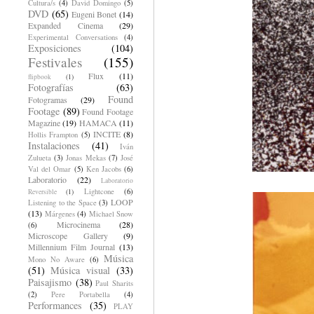
Cultura/s
(4)
David Domingo
(5)
DVD
(65)
Eugeni Bonet
(14)
Expanded Cinema
(29)
Experimental Conversations
(4)
Exposiciones
(104)
Festivales
(155)
Flux
(11)
flipbook
(1)
Fotografías
(63)
Found
Fotogramas
(29)
Footage
(89)
Found Footage
Magazine
(19)
HAMACA
(11)
INCITE
(8)
Hollis Frampton
(5)
Instalaciones
(41)
Iván
Zulueta
(3)
Jonas Mekas
(7)
José
Val del Omar
(5)
Ken Jacobs
(6)
Laboratorio
(22)
Laboratorio
Lightcone
(6)
Reversible
(1)
LOOP
Listening to the Space
(3)
(13)
Márgenes
(4)
Michael Snow
Microcinema
(28)
(6)
Microscope Gallery
(9)
Millennium Film Journal
(13)
Música
Mono No Aware
(6)
(51)
Música visual
(33)
Paisajismo
(38)
Paul Sharits
(2)
Pere Portabella
(4)
Performances
(35)
PLAY