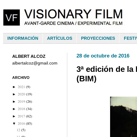
INFORMACIÓN
ARTÍCULOS
PROYECCIONES
FESTI
28 de octubre de 2016
ALBERT ALCOZ
albertalcoz@gmail.com
3ª edición de l
(BIM)
ARCHIVO
2021
(9)
►
2020
(19)
►
2019
(26)
►
2018
(34)
►
2017
(62)
►
2016
(85)
▼
12
(5)
11
(9)