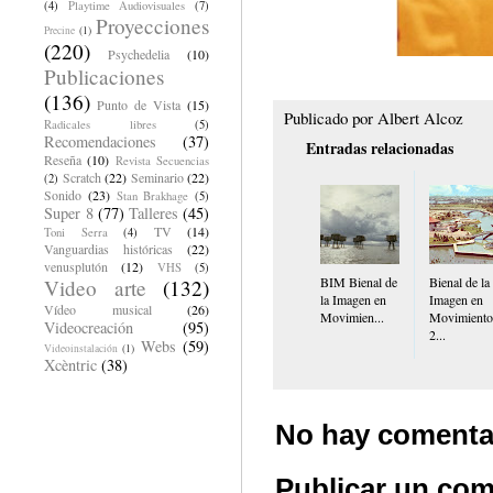
(4)
Playtime Audiovisuales
(7)
Proyecciones
Precine
(1)
(220)
Psychedelia
(10)
Publicaciones
(136)
Punto de Vista
(15)
Publicado por
Albert Alcoz
Radicales libres
(5)
Recomendaciones
(37)
Entradas relacionadas
Reseña
(10)
Revista Secuencias
Scratch
(22)
Seminario
(22)
(2)
Sonido
(23)
Stan Brakhage
(5)
Super 8
(77)
Talleres
(45)
TV
(14)
Toni Serra
(4)
Vanguardias históricas
(22)
venusplutón
(12)
VHS
(5)
BIM Bienal de
Bienal de la
Video arte
(132)
la Imagen en
Imagen en
Vídeo musical
(26)
Movimien...
Movimiento
Videocreación
(95)
2...
Webs
(59)
Videoinstalación
(1)
Xcèntric
(38)
No hay comenta
Publicar un com