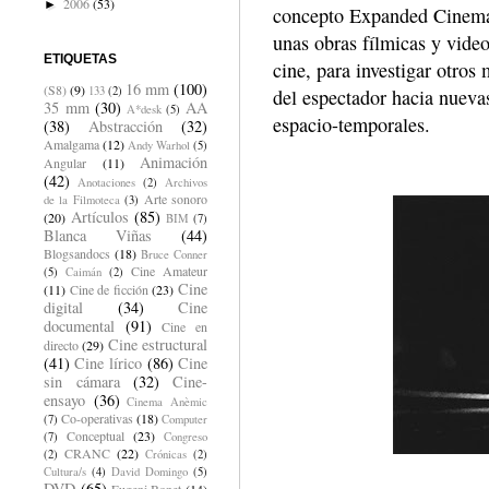
2006
(53)
►
concepto Expanded Cinema 
unas obras fílmicas y video
ETIQUETAS
cine, para investigar otro
16 mm
(100)
(S8)
(9)
133
(2)
del espectador hacia nueva
35 mm
(30)
AA
A*desk
(5)
espacio-temporales.
(38)
Abstracción
(32)
Amalgama
(12)
Andy Warhol
(5)
Animación
Angular
(11)
(42)
Anotaciones
(2)
Archivos
Arte sonoro
de la Filmoteca
(3)
Artículos
(85)
(20)
BIM
(7)
Blanca Viñas
(44)
Blogsandocs
(18)
Bruce Conner
Cine Amateur
(5)
Caimán
(2)
Cine
(11)
Cine de ficción
(23)
digital
(34)
Cine
documental
(91)
Cine en
Cine estructural
directo
(29)
(41)
Cine lírico
(86)
Cine
sin cámara
(32)
Cine-
ensayo
(36)
Cinema Anèmic
Co-operativas
(18)
(7)
Computer
Conceptual
(23)
(7)
Congreso
CRANC
(22)
(2)
Crónicas
(2)
Cultura/s
(4)
David Domingo
(5)
DVD
(65)
Eugeni Bonet
(14)