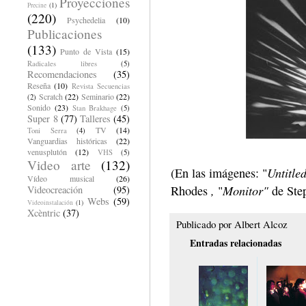
Proyecciones
Precine
(1)
(220)
Psychedelia
(10)
Publicaciones
(133)
Punto de Vista
(15)
Radicales libres
(5)
Recomendaciones
(35)
Reseña
(10)
Revista Secuencias
Scratch
(22)
Seminario
(22)
(2)
Sonido
(23)
Stan Brakhage
(5)
Super 8
(77)
Talleres
(45)
TV
(14)
Toni Serra
(4)
Vanguardias históricas
(22)
venusplutón
(12)
VHS
(5)
Video arte
(132)
Untitle
(En las imágenes:
"
Vídeo musical
(26)
,
Monitor"
Rhodes
"
de Ste
Videocreación
(95)
Webs
(59)
Videoinstalación
(1)
Xcèntric
(37)
Publicado por
Albert Alcoz
Entradas relacionadas