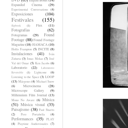
Expanded Cinema
(29)
Experimental Conversations
(4)
Exposiciones
(104)
Festivales
(155)
Flux
(11)
flipbook
(1)
Fotografías
(62)
Found
Fotogramas
(29)
Footage
(88)
Found Footage
Magazine
(18)
HAMACA
(10)
INCITE
(8)
Hollis Frampton
(5)
Instalaciones
(41)
Iván
Zulueta
(3)
Jonas Mekas
(7)
José
Val del Omar
(5)
Ken Jacobs
(6)
Laboratorio
(22)
Laboratorio
Lightcone
(6)
Reversible
(1)
LOOP
Listening to the Space
(3)
(13)
Márgenes
(4)
Michael Snow
Microcinema
(28)
(6)
Microscope Gallery
(9)
Millennium Film Journal
(13)
Música
Mono No Aware
(6)
(51)
Música visual
(33)
Paisajismo
(38)
Paul Sharits
(2)
Pere Portabella
(4)
Performances
(35)
PLAY
(4)
Playtime Audiovisuales
(7)