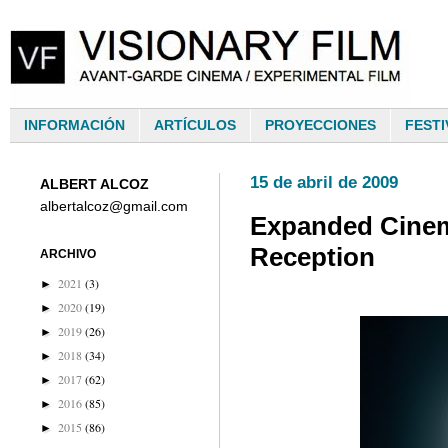
INFORMACIÓN
ARTÍCULOS
PROYECCIONES
FESTI
15 de abril de 2009
ALBERT ALCOZ
albertalcoz@gmail.com
Expanded Cinema
Reception
ARCHIVO
2021
(3)
►
2020
(19)
►
2019
(26)
►
2018
(34)
►
2017
(62)
►
2016
(85)
►
2015
(86)
►