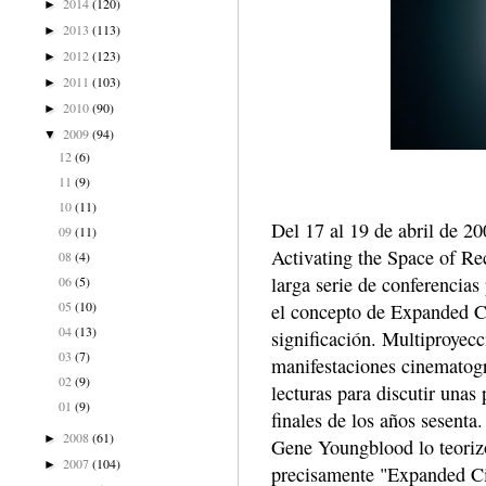
2014
(120)
►
2013
(113)
►
2012
(123)
►
2011
(103)
►
2010
(90)
►
2009
(94)
▼
12
(6)
11
(9)
10
(11)
Del 17 al 19 de abril de 2
09
(11)
Activating the Space of Re
08
(4)
larga serie de conferencias
06
(5)
05
(10)
el concepto de Expanded Ci
04
(13)
significación. Multiproyec
03
(7)
manifestaciones cinematogr
02
(9)
lecturas para discutir unas 
01
(9)
finales de los años sesenta
2008
(61)
►
Gene Youngblood lo teorizó 
2007
(104)
►
precisamente "Expanded Cin