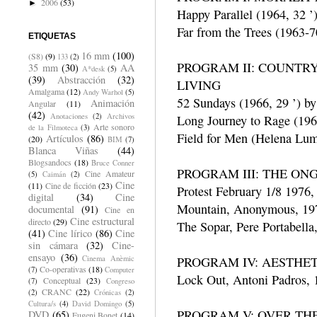
2006
(53)
►
Happy Parallel (1964, 32 ’
Far from the Trees (1963-7
ETIQUETAS
16 mm
(100)
(S8)
(9)
133
(2)
PROGRAM II: COUNTRY
35 mm
(30)
AA
A*desk
(5)
(39)
Abstracción
(32)
LIVING
Amalgama
(12)
Andy Warhol
(5)
52 Sundays (1966, 29 ’) by
Animación
Angular
(11)
(42)
Anotaciones
(2)
Archivos
Long Journey to Rage (1969
Arte sonoro
de la Filmoteca
(3)
Field for Men (Helena Lum
Artículos
(86)
(20)
BIM
(7)
Blanca Viñas
(44)
Blogsandocs
(18)
Bruce Conner
PROGRAM III: THE ON
Cine Amateur
(5)
Caimán
(2)
Cine
(11)
Cine de ficción
(23)
Protest February 1/8 1976
digital
(34)
Cine
Mountain, Anonymous, 197
documental
(91)
Cine en
Cine estructural
directo
(29)
The Sopar, Pere Portabella
(41)
Cine lírico
(86)
Cine
sin cámara
(32)
Cine-
ensayo
(36)
Cinema Anèmic
PROGRAM IV: AESTHE
Co-operativas
(18)
(7)
Computer
Lock Out, Antoni Padros, 
Conceptual
(23)
(7)
Congreso
CRANC
(22)
(2)
Crónicas
(2)
Cultura/s
(4)
David Domingo
(5)
PROGRAM V: OVER THE
DVD
(65)
Eugeni Bonet
(14)