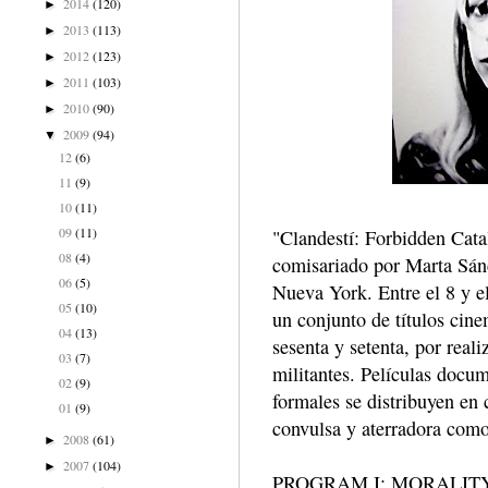
2014
(120)
►
2013
(113)
►
2012
(123)
►
2011
(103)
►
2010
(90)
►
2009
(94)
▼
12
(6)
11
(9)
10
(11)
09
(11)
"Clandestí: Forbidden Cat
08
(4)
comisariado por Marta Sán
06
(5)
Nueva York. Entre el 8 y e
05
(10)
un conjunto de títulos cin
04
(13)
sesenta y setenta, por real
03
(7)
militantes. Películas docum
02
(9)
formales se distribuyen en 
01
(9)
convulsa y aterradora como
2008
(61)
►
2007
(104)
►
PROGRAM I: MORALIT