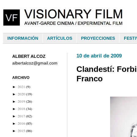
INFORMACIÓN
ARTÍCULOS
PROYECCIONES
FESTI
10 de abril de 2009
ALBERT ALCOZ
albertalcoz@gmail.com
Clandestí: Forb
Franco
ARCHIVO
2021
(9)
►
2020
(19)
►
2019
(26)
►
2018
(34)
►
2017
(62)
►
2016
(85)
►
2015
(86)
►