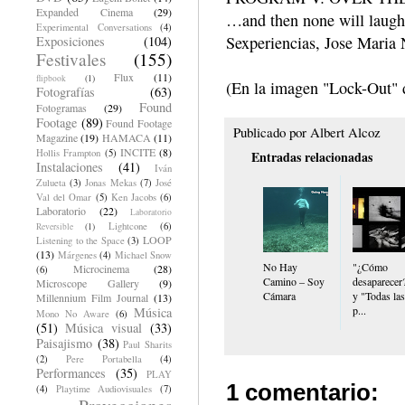
Expanded Cinema
(29)
…and then none will laugh
Experimental Conversations
(4)
Sexperiencias, Jose Maria 
Exposiciones
(104)
Festivales
(155)
Flux
(11)
flipbook
(1)
(En la imagen "Lock-Out" 
Fotografías
(63)
Found
Fotogramas
(29)
Footage
(89)
Found Footage
Publicado por
Albert Alcoz
Magazine
(19)
HAMACA
(11)
INCITE
(8)
Hollis Frampton
(5)
Entradas relacionadas
Instalaciones
(41)
Iván
Zulueta
(3)
Jonas Mekas
(7)
José
Val del Omar
(5)
Ken Jacobs
(6)
Laboratorio
(22)
Laboratorio
Lightcone
(6)
Reversible
(1)
LOOP
Listening to the Space
(3)
(13)
Márgenes
(4)
Michael Snow
No Hay
"¿Cómo
Microcinema
(28)
(6)
Camino – Soy
desaparecer
Microscope Gallery
(9)
Cámara
y "Todas las
Millennium Film Journal
(13)
p...
Música
Mono No Aware
(6)
(51)
Música visual
(33)
Paisajismo
(38)
Paul Sharits
(2)
Pere Portabella
(4)
Performances
(35)
PLAY
1 comentario:
(4)
Playtime Audiovisuales
(7)