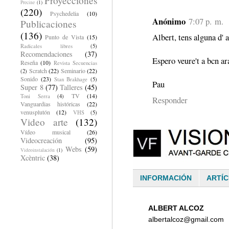
Proyecciones
Precine
(1)
(220)
Psychedelia
(10)
Anónimo
7:07 p. m.
Publicaciones
(136)
Albert, tens alguna d' 
Punto de Vista
(15)
Radicales libres
(5)
Recomendaciones
(37)
Espero veure't a bcn ar
Reseña
(10)
Revista Secuencias
Scratch
(22)
Seminario
(22)
(2)
Sonido
(23)
Stan Brakhage
(5)
Pau
Super 8
(77)
Talleres
(45)
TV
(14)
Toni Serra
(4)
Responder
Vanguardias históricas
(22)
venusplutón
(12)
VHS
(5)
Video arte
(132)
Vídeo musical
(26)
Videocreación
(95)
Webs
(59)
Videoinstalación
(1)
Xcèntric
(38)