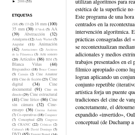
utilizan algoritmos para re
2006
(53)
►
estética de la superficie no
Este programa de una hora 
ETIQUETAS
centrados en la recontextu
16 mm
(100)
(S8)
(9)
133
(2)
35 mm
(30)
AA
A*desk
(5)
intervención algorítmica. E
(39)
Abstracción
(32)
prácticas consagradas del «
Amalgama
(12)
Andy Warhol
(5)
Animación
Angular
(11)
se recontextualizan median
(42)
Anotaciones
(2)
Archivos
adicionales y medios extrí
Arte sonoro
de la Filmoteca
(3)
Artículos
(86)
(20)
BIM
(7)
trabajos presentados en el
Blanca Viñas
(44)
fílmico apropiado como lug
Blogsandocs
(18)
Bruce Conner
Cine Amateur
(5)
Caimán
(2)
logran aplicando un conjunt
Cine
(11)
Cine de ficción
(23)
conjunto repetible (iterati
digital
(34)
Cine
documental
(91)
Cine en
artística forja un puente q
Cine estructural
directo
(29)
tradiciones del cine de vang
(41)
Cine lírico
(86)
Cine
sin cámara
(32)
Cine-
concretamente, el détourne
ensayo
(36)
Cinema Anèmic
expandido «invertido», OuLi
Co-operativas
(18)
(7)
Computer
Conceptual
(23)
(7)
Congreso
conceptual (de Duchamp a 
CRANC
(22)
(2)
Crónicas
(2)
Cultura/s
(4)
David Domingo
(5)
DVD
(65)
Eugeni Bonet
(14)