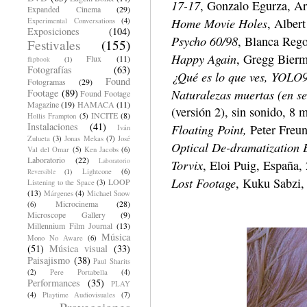
17-17
, Gonzalo Egurza, Ar
Expanded Cinema
(29)
Home Movie Holes
, Alber
Experimental Conversations
(4)
Exposiciones
(104)
Psycho 60/98
, Blanca Rego
Festivales
(155)
Happy Again
, Gregg Bierm
Flux
(11)
flipbook
(1)
Fotografías
(63)
¿Qué es lo que ves, YOLO
Found
Fotogramas
(29)
Naturalezas muertas (en se
Footage
(89)
Found Footage
Magazine
(19)
HAMACA
(11)
(versión 2), sin sonido, 8 
INCITE
(8)
Hollis Frampton
(5)
Instalaciones
(41)
Floating Point,
Peter Freun
Iván
Zulueta
(3)
Jonas Mekas
(7)
José
Optical De-dramatization 
Val del Omar
(5)
Ken Jacobs
(6)
Laboratorio
(22)
Torvix
Laboratorio
, Eloi Puig, España
Lightcone
(6)
Reversible
(1)
Lost Footage
, Kuku Sabzi,
LOOP
Listening to the Space
(3)
(13)
Márgenes
(4)
Michael Snow
Microcinema
(28)
(6)
Microscope Gallery
(9)
Millennium Film Journal
(13)
Música
Mono No Aware
(6)
(51)
Música visual
(33)
Paisajismo
(38)
Paul Sharits
(2)
Pere Portabella
(4)
Performances
(35)
PLAY
(4)
Playtime Audiovisuales
(7)