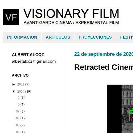
INFORMACIÓN
ARTÍCULOS
PROYECCIONES
FESTI
22 de septiembre de 202
ALBERT ALCOZ
albertalcoz@gmail.com
Retracted Cinem
ARCHIVO
2021
(9)
►
2020
(19)
▼
12
(1)
10
(3)
09
(2)
08
(1)
07
(2)
06
(1)