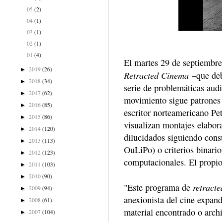
05
(2)
04
(1)
03
(1)
02
(1)
01
(4)
El martes 29 de septiembre
2019
(26)
►
Retracted Cinema
–que deb
2018
(34)
►
serie de problemáticas aud
2017
(62)
►
movimiento sigue patrones 
2016
(85)
►
escritor norteamericano Pe
2015
(86)
►
visualizan montajes elabor
2014
(120)
►
dilucidados siguiendo const
2013
(113)
►
OuLiPo) o criterios binari
2012
(123)
►
computacionales. El propio
2011
(103)
►
2010
(90)
►
retract
"Este programa de
2009
(94)
►
anexionista del cine expan
2008
(61)
►
material encontrado o arch
2007
(104)
►