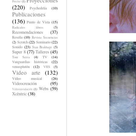
Proyecciones
Precine
(1)
(220)
Psychedelia
(10)
Publicaciones
(136)
Punto de Vista
(15)
Radicales libres
(5)
Recomendaciones
(37)
Reseña
(10)
Revista Secuencias
Scratch
(22)
Seminario
(22)
(2)
Sonido
(23)
Stan Brakhage
(5)
Super 8
(77)
Talleres
(45)
TV
(14)
Toni Serra
(4)
Vanguardias históricas
(22)
venusplutón
(12)
VHS
(5)
Video arte
(132)
Vídeo musical
(26)
Videocreación
(95)
Webs
(59)
Videoinstalación
(1)
Xcèntric
(38)