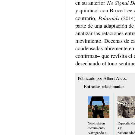
No Signal D
en su anterior
y químico’ con Bruce Lee 
Polaroids
contrario,
(2014),
parte de una adaptación d
analizar las relaciones entr
movimiento. Decenas de ca
condensadas libremente en 
confirman– que revisita el
desechando el tono sentimen
Publicado por
Albert Alcoz
Entradas relacionadas
Geología en
Especificid
movimiento.
s y
Navegando e...
nacionalida