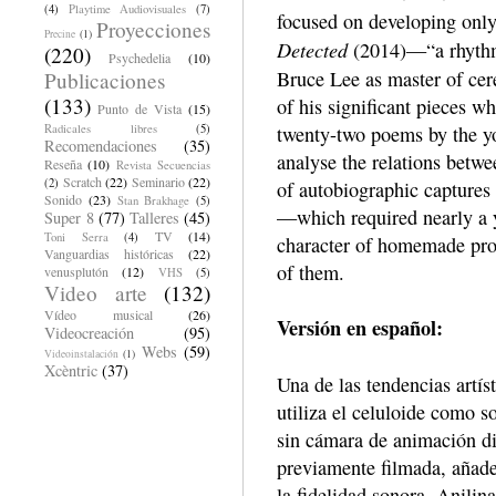
(4)
Playtime Audiovisuales
(7)
focused on developing only
Proyecciones
Precine
(1)
Detected
(2014)—“a rhythmi
(220)
Psychedelia
(10)
Bruce Lee as master of cer
Publicaciones
(133)
of his significant pieces w
Punto de Vista
(15)
Radicales libres
(5)
twenty-two poems by the y
Recomendaciones
(35)
analyse the relations betw
Reseña
(10)
Revista Secuencias
Scratch
(22)
Seminario
(22)
(2)
of autobiographic captures
Sonido
(23)
Stan Brakhage
(5)
—which required nearly a y
Super 8
(77)
Talleres
(45)
TV
(14)
Toni Serra
(4)
character of homemade prod
Vanguardias históricas
(22)
of them.
venusplutón
(12)
VHS
(5)
Video arte
(132)
Vídeo musical
(26)
Versión en español:
Videocreación
(95)
Webs
(59)
Videoinstalación
(1)
Xcèntric
(37)
Una de las tendencias artís
utiliza el celuloide como s
sin cámara de animación di
previamente filmada, añade 
la fidelidad sonora. Anilin