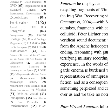
Cultura/s
(4)
David Domingo
(5)
Function
he displays an “ab
DVD
(65)
Eugeni Bonet
(14)
recycling fragments of 35mm
Expanded Cinema
(29)
Experimental Conversations
(4)
the Iraq War. Recovering v
Exposiciones
(104)
Greengrass, 2004)—with Ma
Festivales
(155)
Flux
(11)
outtakes, fragments with c
flipbook
(1)
Fotografías
(62)
celluloid, Péter Lichter cr
Found
Fotogramas
(29)
Footage
(88)
veridical sound document: 
Found Footage
Magazine
(18)
HAMACA
(10)
from the Apache helicopters
INCITE
(8)
Hollis Frampton
(5)
Instalaciones
(41)
ending, resonating with gun
Iván
Zulueta
(3)
Jonas Mekas
(7)
José
terrifying military recordi
Val del Omar
(5)
Ken Jacobs
(6)
Laboratorio
(22)
experience. In the words of
Laboratorio
Lightcone
(6)
Reversible
(1)
garde cinema is burdened wi
LOOP
Listening to the Space
(3)
(13)
Márgenes
(4)
Michael Snow
representation of omniprese
Microcinema
(28)
(6)
fiction, and as a conseque
Microscope Gallery
(9)
Millennium Film Journal
(13)
something perplexed and con
Música
Mono No Aware
(6)
over us and we take no notic
(51)
Música visual
(33)
Paisajismo
(38)
Paul Sharits
(2)
Pere Portabella
(4)
Pure Virtual Function
Performances
(35)
follo
PLAY