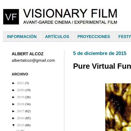
INFORMACIÓN
ARTÍCULOS
PROYECCIONES
FESTI
5 de diciembre de 2015
ALBERT ALCOZ
albertalcoz@gmail.com
Pure Virtual Fun
ARCHIVO
2021
(3)
►
2020
(19)
►
2019
(26)
►
2018
(34)
►
2017
(62)
►
2016
(85)
►
2015
(86)
▼
12
(9)