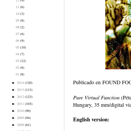
11
(6)
10
(3)
09
(8)
08
(2)
07
(6)
06
(9)
05
(10)
04
(7)
03
(12)
02
(6)
01
(8)
Publicado en FOUND 
2014
(120)
►
2013
(113)
►
Pure Virtual Function
(Péte
2012
(123)
►
2011
(103)
Hungary, 35 mm/digital vi
►
2010
(90)
►
2009
(94)
English version:
►
2008
(61)
►