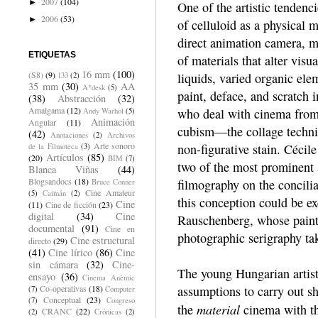
2007
(104)
►
One of the artistic tendenc
2006
(53)
►
of celluloid as a physical 
direct animation camera, m
ETIQUETAS
of materials that alter visu
16 mm
(100)
(S8)
(9)
liquids, varied organic ele
133
(2)
35 mm
(30)
AA
A*desk
(5)
paint, deface, and scratch i
(38)
Abstracción
(32)
Amalgama
(12)
who deal with cinema from t
Andy Warhol
(5)
Animación
Angular
(11)
cubism—the collage techni
(42)
Anotaciones
(2)
Archivos
Arte sonoro
non-figurative stain. Céci
de la Filmoteca
(3)
Artículos
(85)
(20)
BIM
(7)
two of the most prominent a
Blanca Viñas
(44)
Blogsandocs
(18)
filmography on the conciliat
Bruce Conner
Cine Amateur
(5)
Caimán
(2)
this conception could be e
Cine
(11)
Cine de ficción
(23)
digital
(34)
Cine
Rauschenberg, whose paintin
documental
(91)
Cine en
photographic serigraphy ta
Cine estructural
directo
(29)
(41)
Cine lírico
(86)
Cine
sin cámara
(32)
Cine-
The young Hungarian artist 
ensayo
(36)
Cinema Anèmic
Co-operativas
(18)
assumptions to carry out sho
(7)
Computer
Conceptual
(23)
(7)
Congreso
material
the
cinema with th
CRANC
(22)
(2)
Crónicas
(2)