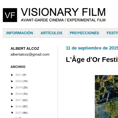
INFORMACIÓN
ARTÍCULOS
PROYECCIONES
FESTI
11 de septiembre de 201
ALBERT ALCOZ
albertalcoz@gmail.com
L'Âge d'Or Festi
ARCHIVO
2021
(9)
►
2020
(19)
►
2019
(26)
►
2018
(34)
►
2017
(62)
►
2016
(85)
►
2015
(86)
▼
12
(9)