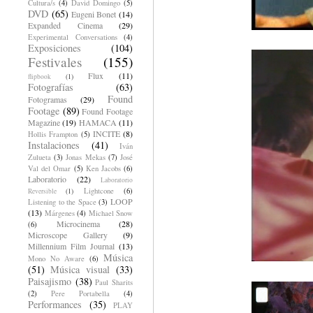
Cultura/s
(4)
David Domingo
(5)
DVD
(65)
Eugeni Bonet
(14)
Expanded Cinema
(29)
Experimental Conversations
(4)
Exposiciones
(104)
Festivales
(155)
Flux
(11)
flipbook
(1)
Fotografías
(63)
Found
Fotogramas
(29)
Footage
(89)
Found Footage
Magazine
(19)
HAMACA
(11)
INCITE
(8)
Hollis Frampton
(5)
Instalaciones
(41)
Iván
Zulueta
(3)
Jonas Mekas
(7)
José
Val del Omar
(5)
Ken Jacobs
(6)
Laboratorio
(22)
Laboratorio
Lightcone
(6)
Reversible
(1)
LOOP
Listening to the Space
(3)
(13)
Márgenes
(4)
Michael Snow
Microcinema
(28)
(6)
Microscope Gallery
(9)
Millennium Film Journal
(13)
Música
Mono No Aware
(6)
(51)
Música visual
(33)
Paisajismo
(38)
Paul Sharits
(2)
Pere Portabella
(4)
Performances
(35)
PLAY