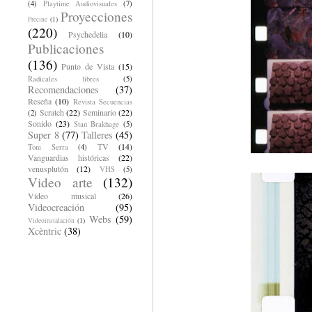
(4)
Playtime Audiovisuales
(7)
Proyecciones
Precine
(1)
(220)
Psychedelia
(10)
Publicaciones
(136)
Punto de Vista
(15)
Radicales libres
(5)
Recomendaciones
(37)
Reseña
(10)
Revista Secuencias
Scratch
(22)
Seminario
(22)
(2)
Sonido
(23)
Stan Brakhage
(5)
Super 8
(77)
Talleres
(45)
TV
(14)
Toni Serra
(4)
Vanguardias históricas
(22)
venusplutón
(12)
VHS
(5)
Video arte
(132)
Vídeo musical
(26)
Videocreación
(95)
Webs
(59)
Videoinstalación
(1)
Xcèntric
(38)