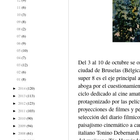
11
(6)
10
(3)
09
(8)
08
(2)
07
(6)
06
(9)
05
(10)
04
(7)
Del 3 al 10 de octubre se o
03
(12)
ciudad de Bruselas (Bélgica
02
(6)
super 8 es el eje principal
01
(8)
aboga por el cuestionamien
2014
(120)
►
ciclo dedicado al cine ama
2013
(113)
►
protagonizado por las pelí
2012
(123)
►
proyecciones de filmes y p
2011
(103)
►
selección del diario fílmi
2010
(90)
►
paisajismo cinemático a ca
2009
(94)
►
italiano Tonino Debernardi 
2008
(61)
►