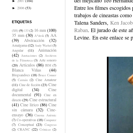
del mejicano Téo Hernández
2007
(104)
►
Entre los filmes escogidos
2006
(53)
►
trabajos de cineastas com
Talena Sanders,
Ken Jacob
ETIQUETAS
Raban
. El jurado de este 
16 mm
(100)
(S8)
(9)
133
(2)
35 mm
(30)
AA
A*desk
(5)
Levine. En este enlace se 
(39)
Abstracción
(32)
Amalgama
(12)
Andy Warhol
(5)
Animación
Angular
(11)
(42)
Anotaciones
(2)
Archivos
Arte sonoro
de la Filmoteca
(3)
Artículos
(86)
(20)
BIM
(7)
Blanca Viñas
(44)
Blogsandocs
(18)
Bruce Conner
Cine Amateur
(5)
Caimán
(2)
Cine
(11)
Cine de ficción
(23)
digital
(34)
Cine
documental
(91)
Cine en
Cine estructural
directo
(29)
(41)
Cine lírico
(86)
Cine
sin cámara
(32)
Cine-
ensayo
(36)
Cinema Anèmic
Co-operativas
(18)
(7)
Computer
Conceptual
(23)
(7)
Congreso
CRANC
(22)
(2)
Crónicas
(2)