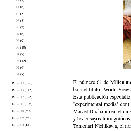
11
(6)
10
(3)
09
(8)
08
(2)
07
(6)
06
(9)
05
(10)
04
(7)
03
(12)
02
(6)
01
(8)
El número 61 de Millenium
2014
(120)
►
bajo el título "World Views"
2013
(113)
►
Esta publicación especializa
2012
(123)
►
"experimental media" contie
2011
(103)
►
Marcel Duchamp en el cine,
2010
(90)
►
y los ensayos filmográficos
2009
(94)
►
2008
(61)
Tomonari Nishikawa, el nor
►