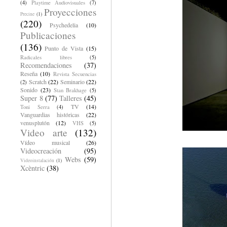
(4)
Playtime Audiovisuales
(7)
Proyecciones
Precine
(1)
(220)
Psychedelia
(10)
Publicaciones
(136)
Punto de Vista
(15)
Radicales libres
(5)
Recomendaciones
(37)
Reseña
(10)
Revista Secuencias
Scratch
(22)
Seminario
(22)
(2)
Sonido
(23)
Stan Brakhage
(5)
Super 8
(77)
Talleres
(45)
TV
(14)
Toni Serra
(4)
Vanguardias históricas
(22)
venusplutón
(12)
VHS
(5)
Video arte
(132)
Vídeo musical
(26)
Videocreación
(95)
Webs
(59)
Videoinstalación
(1)
Xcèntric
(38)