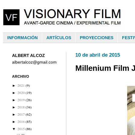
INFORMACIÓN
ARTÍCULOS
PROYECCIONES
FESTI
10 de abril de 2015
ALBERT ALCOZ
albertalcoz@gmail.com
Millenium Film 
ARCHIVO
2021
(9)
►
2020
(19)
►
2019
(26)
►
2018
(34)
►
2017
(62)
►
2016
(85)
►
2015
(86)
▼
12
(9)