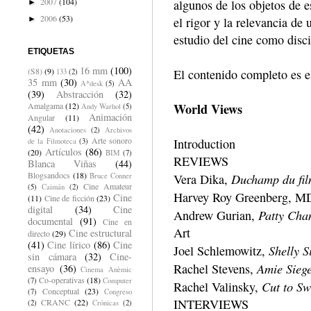
2007
(104)
algunos de los objetos de e
►
2006
(53)
►
el rigor y la relevancia de 
estudio del cine como discip
ETIQUETAS
16 mm
(100)
(S8)
(9)
El contenido completo es el
133
(2)
35 mm
(30)
AA
A*desk
(5)
(39)
Abstracción
(32)
Amalgama
(12)
World Views
Andy Warhol
(5)
Animación
Angular
(11)
(42)
Anotaciones
(2)
Archivos
Arte sonoro
Introduction
de la Filmoteca
(3)
Artículos
(86)
(20)
BIM
(7)
REVIEWS
Blanca Viñas
(44)
Blogsandocs
(18)
Duchamp du fil
Bruce Conner
Vera Dika,
Cine Amateur
(5)
Caimán
(2)
Harvey Roy Greenberg, M
Cine
(11)
Cine de ficción
(23)
digital
(34)
Cine
Patty Cha
Andrew Gurian,
documental
(91)
Cine en
Art
Cine estructural
directo
(29)
(41)
Cine lírico
(86)
Cine
Shelly S
Joel Schlemowitz,
sin cámara
(32)
Cine-
Amie Sieg
Rachel Stevens,
ensayo
(36)
Cinema Anèmic
Co-operativas
(18)
(7)
Computer
Cut to Sw
Rachel Valinsky,
Conceptual
(23)
(7)
Congreso
INTERVIEWS
CRANC
(22)
(2)
Crónicas
(2)