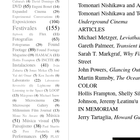
Cultura/s
(4)
David Domingo
(5)
Tomonari Nishikawa and A
DVD
(65)
Eugeni Bonet
(14)
Expanded Cinema
(29)
Tomonari Nishikawa and 
Experimental Conversations
(4)
Underground Cinema
Exposiciones
(104)
Festivales
(155)
ARTICLES
Flux
(11)
flipbook
(1)
Leviatha
Michael Metzger,
Fotografías
(63)
Found
Transient
Gareth Palmeer,
Fotogramas
(29)
Footage
(89)
Found Footage
Why Fi
Sarah T. Markgraf,
Magazine
(19)
HAMACA
(11)
INCITE
(8)
Street
Hollis Frampton
(5)
Instalaciones
(41)
Iván
Glancing Ou
John Powers,
Zulueta
(3)
Jonas Mekas
(7)
José
Val del Omar
(5)
Ken Jacobs
(6)
The Ocean
Martin Rumsby,
Laboratorio
(22)
Laboratorio
COLOR
Lightcone
(6)
Reversible
(1)
LOOP
Listening to the Space
(3)
Hollis Frampton, Shelly Si
(13)
Márgenes
(4)
Michael Snow
Johnson, Jeremy Leatinu'u
Microcinema
(28)
(6)
Microscope Gallery
(9)
IN MEMORIAM
Millennium Film Journal
(13)
Música
Howard Gu
Jerry Tartaglia,
Mono No Aware
(6)
(51)
Música visual
(33)
Paisajismo
(38)
Paul Sharits
(2)
Pere Portabella
(4)
Performances
(35)
PLAY