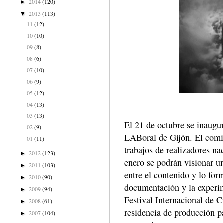
2014
(120)
►
2013
(113)
▼
11
(12)
10
(10)
09
(8)
08
(6)
07
(10)
06
(9)
05
(12)
04
(13)
03
(13)
El 21 de octubre se inaugur
02
(9)
LABoral de Gijón. El comis
01
(11)
trabajos de realizadores n
2012
(123)
►
enero se podrán visionar u
2011
(103)
►
entre el contenido y lo form
2010
(90)
►
documentación y la experim
2009
(94)
►
Festival Internacional de C
2008
(61)
►
residencia de producción pa
2007
(104)
►