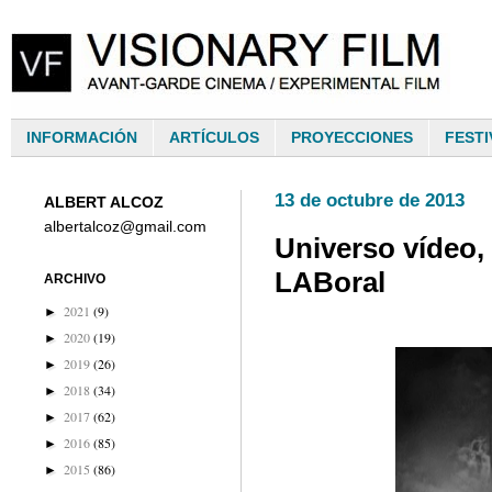
INFORMACIÓN
ARTÍCULOS
PROYECCIONES
FESTI
13 de octubre de 2013
ALBERT ALCOZ
albertalcoz@gmail.com
Universo vídeo, 
LABoral
ARCHIVO
2021
(9)
►
2020
(19)
►
2019
(26)
►
2018
(34)
►
2017
(62)
►
2016
(85)
►
2015
(86)
►