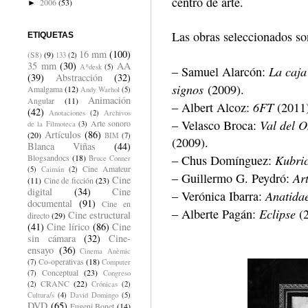
centro de arte.
2006
(53)
►
Las obras seleccionados son
ETIQUETAS
16 mm
(100)
(S8)
(9)
133
(2)
35 mm
(30)
AA
A*desk
(5)
La caj
– Samuel Alarcón:
(39)
Abstracción
(32)
signos
(2009).
Amalgama
(12)
Andy Warhol
(5)
Animación
Angular
(11)
6FT
– Albert Alcoz:
(2011
(42)
Anotaciones
(2)
Archivos
Val del O
– Velasco Broca:
Arte sonoro
de la Filmoteca
(3)
Artículos
(86)
(20)
BIM
(7)
(2009).
Blanca Viñas
(44)
Kubri
– Chus Domínguez:
Blogsandocs
(18)
Bruce Conner
Cine Amateur
(5)
Caimán
(2)
Ar
– Guillermo G. Peydró:
Cine
(11)
Cine de ficción
(23)
digital
(34)
Cine
Anatida
– Verónica Ibarra:
documental
(91)
Cine en
Eclipse
– Alberte Pagán:
(2
Cine estructural
directo
(29)
(41)
Cine lírico
(86)
Cine
sin cámara
(32)
Cine-
ensayo
(36)
Cinema Anèmic
Co-operativas
(18)
(7)
Computer
Conceptual
(23)
(7)
Congreso
CRANC
(22)
(2)
Crónicas
(2)
Cultura/s
(4)
David Domingo
(5)
DVD
(65)
Eugeni Bonet
(14)