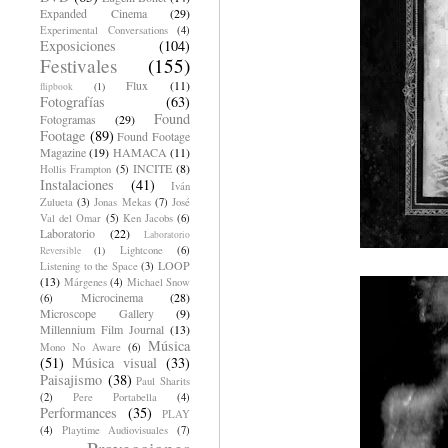
Expanded Cinema
(29)
Experimental Conversations
(4)
Exposiciones
(104)
Festivales
(155)
Flux
(11)
flipbook
(1)
Fotografías
(63)
Found
Fotogramas
(29)
Footage
(89)
Found Footage
Magazine
(19)
HAMACA
(11)
INCITE
(8)
Hollis Frampton
(5)
Instalaciones
(41)
Iván
Zulueta
(3)
Jonas Mekas
(7)
José
Val del Omar
(5)
Ken Jacobs
(6)
Laboratorio
(22)
Laboratorio
Lightcone
(6)
Reversible
(1)
LOOP
Listening to the Space
(3)
(13)
Márgenes
(4)
Michael Snow
Microcinema
(28)
(6)
Microscope Gallery
(9)
Millennium Film Journal
(13)
Música
Mono No Aware
(6)
(51)
Música visual
(33)
Paisajismo
(38)
Paul Sharits
(2)
Pere Portabella
(4)
Performances
(35)
PLAY
(4)
Playtime Audiovisuales
(7)