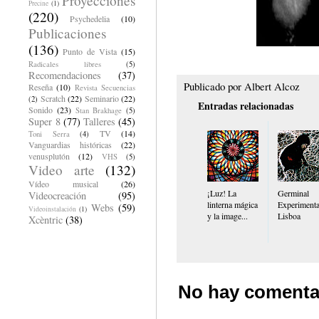
Proyecciones
Precine
(1)
(220)
Psychedelia
(10)
Publicaciones
(136)
Punto de Vista
(15)
Radicales libres
(5)
Recomendaciones
(37)
Publicado por
Albert Alcoz
Reseña
(10)
Revista Secuencias
Scratch
(22)
Seminario
(22)
(2)
Entradas relacionadas
Sonido
(23)
Stan Brakhage
(5)
Super 8
(77)
Talleres
(45)
TV
(14)
Toni Serra
(4)
Vanguardias históricas
(22)
venusplutón
(12)
VHS
(5)
Video arte
(132)
Vídeo musical
(26)
¡Luz! La
Germinal
Videocreación
(95)
linterna mágica
Experimenta
Webs
(59)
Videoinstalación
(1)
y la image...
Lisboa
Xcèntric
(38)
No hay comenta