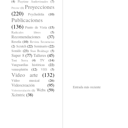
(4)
Playtime Audiovisuales
(7)
Proyecciones
Precine
(1)
(220)
Psychedelia
(10)
Publicaciones
(136)
Punto de Vista
(15)
Radicales libres
(5)
Recomendaciones
(37)
Reseña
(10)
Revista Secuencias
Scratch
(22)
Seminario
(22)
(2)
Sonido
(23)
Stan Brakhage
(5)
Super 8
(77)
Talleres
(45)
TV
(14)
Toni Serra
(4)
Vanguardias históricas
(22)
venusplutón
(12)
VHS
(5)
Video arte
(132)
Vídeo musical
(26)
Videocreación
(95)
Entrada más reciente
Webs
(59)
Videoinstalación
(1)
Xcèntric
(38)