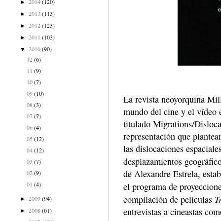
2014
(120)
►
2013
(113)
►
2012
(123)
►
2011
(103)
►
2010
(90)
▼
12
(6)
11
(9)
10
(7)
09
(10)
La revista neoyorquina Mil
08
(3)
mundo del cine y el vídeo 
07
(7)
titulado Migrations/Disloca
06
(4)
representación que plantea
05
(12)
las dislocaciones espaciales
04
(12)
desplazamientos geográfico
03
(7)
de Alexandre Estrela, estab
02
(9)
01
(4)
el programa de proyeccion
T
compilación de películas
2009
(94)
►
entrevistas a cineastas com
2008
(61)
►