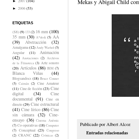
2007
(104)
Mekas y Abigail Child comp
►
2006
(53)
►
ETIQUETAS
16 mm
(100)
(S8)
(9)
133
(2)
35 mm
(30)
AA
A*desk
(5)
(39)
Abstracción
(32)
Amalgama
(12)
Andy Warhol
(5)
Animación
Angular
(11)
(42)
Anotaciones
(2)
Archivos
Arte sonoro
de la Filmoteca
(3)
Artículos
(86)
(20)
BIM
(7)
Blanca Viñas
(44)
Blogsandocs
(18)
Bruce Conner
Cine Amateur
(5)
Caimán
(2)
Cine
(11)
Cine de ficción
(23)
digital
(34)
Cine
documental
(91)
Cine en
Cine estructural
directo
(29)
(41)
Cine lírico
(86)
Cine
sin cámara
(32)
Cine-
ensayo
(36)
Cinema Anèmic
Publicado por
Albert Alcoz
Co-operativas
(18)
(7)
Computer
Conceptual
(23)
(7)
Congreso
Entradas relacionadas
CRANC
(22)
(2)
Crónicas
(2)