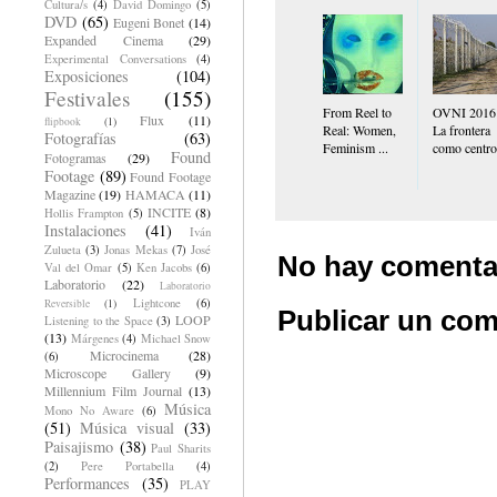
Cultura/s
(4)
David Domingo
(5)
DVD
(65)
Eugeni Bonet
(14)
Expanded Cinema
(29)
Experimental Conversations
(4)
Exposiciones
(104)
Festivales
(155)
From Reel to
OVNI 2016
Flux
(11)
flipbook
(1)
Real: Women,
La frontera
Fotografías
(63)
Feminism ...
como centro.
Found
Fotogramas
(29)
Footage
(89)
Found Footage
Magazine
(19)
HAMACA
(11)
INCITE
(8)
Hollis Frampton
(5)
Instalaciones
(41)
Iván
Zulueta
(3)
Jonas Mekas
(7)
José
No hay comenta
Val del Omar
(5)
Ken Jacobs
(6)
Laboratorio
(22)
Laboratorio
Lightcone
(6)
Reversible
(1)
Publicar un com
LOOP
Listening to the Space
(3)
(13)
Márgenes
(4)
Michael Snow
Microcinema
(28)
(6)
Microscope Gallery
(9)
Millennium Film Journal
(13)
Música
Mono No Aware
(6)
(51)
Música visual
(33)
Paisajismo
(38)
Paul Sharits
(2)
Pere Portabella
(4)
Performances
(35)
PLAY