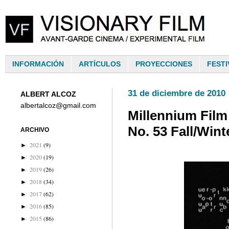
INFORMACIÓN
ARTÍCULOS
PROYECCIONES
FESTI
31 de diciembre de 2010
ALBERT ALCOZ
albertalcoz@gmail.com
Millennium Film
No. 53 Fall/Wint
ARCHIVO
2021
(9)
►
2020
(19)
►
2019
(26)
►
2018
(34)
►
2017
(62)
►
2016
(85)
►
2015
(86)
►