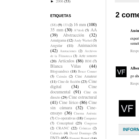
2006
(53)
►
2 come
ETIQUETAS
16 mm
(100)
(S8)
(9)
133
(2)
35 mm
(30)
AA
A*desk
(5)
Anón
(39)
Abstracción
(32)
exper
Amalgama
(12)
Andy Warhol
(5)
semel
Animación
Angular
(11)
(42)
Resp
Anotaciones
(2)
Archivos
Arte sonoro
de la Filmoteca
(3)
Artículos
(86)
(20)
BIM
(7)
Blanca Viñas
(44)
Alber
Blogsandocs
(18)
Bruce Conner
go ah
Cine Amateur
(5)
Caimán
(2)
Cine
(11)
Cine de ficción
(23)
Resp
digital
(34)
Cine
documental
(91)
Cine en
Cine estructural
directo
(29)
(41)
Cine lírico
(86)
Cine
sin cámara
(32)
Cine-
ensayo
(36)
Cinema Anèmic
Co-operativas
(18)
(7)
Computer
Conceptual
(23)
(7)
Congreso
CRANC
(22)
(2)
Crónicas
(2)
Cultura/s
(4)
David Domingo
(5)
DVD
(65)
Eugeni Bonet
(14)