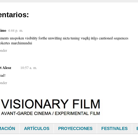
ntarios:
imo
4:44 p. m.
iments unspoken visibility forthe unwilling nicta tuning vuqlkj itdgs cautioned sequences
okertes marchimundui
onder
t Alcoz
10:57 a. m.
ead!
onder