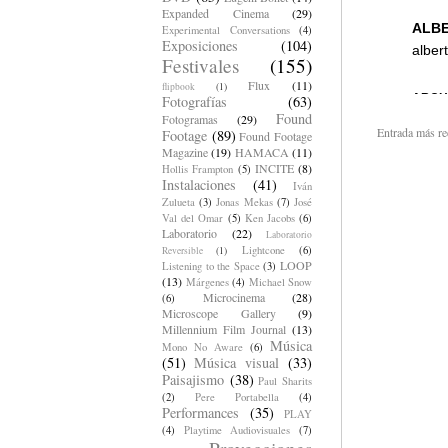
Expanded Cinema
(29)
Experimental Conversations
(4)
Exposiciones
(104)
Festivales
(155)
Flux
(11)
flipbook
(1)
Fotografías
(63)
Found
Fotogramas
(29)
Entrada más re
Footage
(89)
Found Footage
Magazine
(19)
HAMACA
(11)
INCITE
(8)
Hollis Frampton
(5)
Instalaciones
(41)
Iván
Zulueta
(3)
Jonas Mekas
(7)
José
Val del Omar
(5)
Ken Jacobs
(6)
Laboratorio
(22)
Laboratorio
Lightcone
(6)
Reversible
(1)
LOOP
Listening to the Space
(3)
(13)
Márgenes
(4)
Michael Snow
Microcinema
(28)
(6)
Microscope Gallery
(9)
Millennium Film Journal
(13)
Música
Mono No Aware
(6)
(51)
Música visual
(33)
Paisajismo
(38)
Paul Sharits
(2)
Pere Portabella
(4)
Performances
(35)
PLAY
(4)
Playtime Audiovisuales
(7)