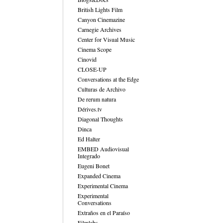
British Lights Film
Canyon Cinemazine
Carnegie Archives
Center for Visual Music
Cinema Scope
Cinovid
CLOSE-UP
Conversations at the Edge
Culturas de Archivo
De rerum natura
Dérives.tv
Diagonal Thoughts
Dinca
Ed Halter
EMBED Audiovisual
Integrado
Eugeni Bonet
Expanded Cinema
Experimental Cinema
Experimental
Conversations
Extraños en el Paraíso
Filmlabs