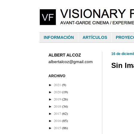
INFORMACIÓN
ARTÍCULOS
PROYEC
16 de diciem
ALBERT ALCOZ
albertalcoz@gmail.com
Sin Im
ARCHIVO
2021
(9)
►
2020
(19)
►
2019
(26)
►
2018
(34)
►
2017
(62)
►
2016
(85)
►
2015
(86)
►