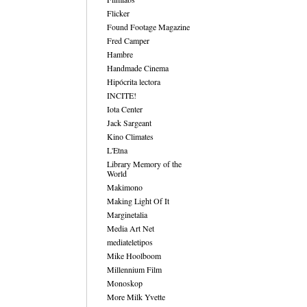
Flicker
Found Footage Magazine
Fred Camper
Hambre
Handmade Cinema
Hipócrita lectora
INCITE!
Iota Center
Jack Sargeant
Kino Climates
L'Etna
Library Memory of the
World
Makimono
Making Light Of It
Marginetalia
Media Art Net
mediateletipos
Mike Hoolboom
Millennium Film
Monoskop
More Milk Yvette