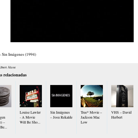
- Sin Imágenes (1994)
lbert Alcoz
s relacionadas
Louise Lawler
Sin Imágenes
Tree* Movie –
VHS – David
gen
- A Movie
– Josu Rekalde
Jackson Mac
Herbert
e) –
Will Be Sho...
Low
Be...