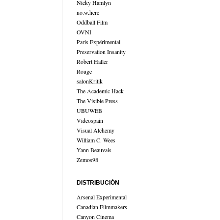
Nicky Hamlyn
no.w.here
Oddball Film
OVNI
Paris Expérimental
Preservation Insanity
Robert Haller
Rouge
salonKritik
The Academic Hack
The Visible Press
UBUWEB
Videospain
Visual Alchemy
William C. Wees
Yann Beauvais
Zemos98
DISTRIBUCIÓN
Arsenal Experimental
Canadian Filmmakers
Canyon Cinema