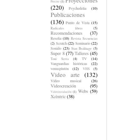
Proyecciones
Precine
(1)
(220)
Psychedelia
(10)
Publicaciones
(136)
Punto de Vista
(15)
Radicales libres
(5)
Recomendaciones
(37)
Reseña
(10)
Revista Secuencias
Scratch
(22)
Seminario
(22)
(2)
Sonido
(23)
Stan Brakhage
(5)
Super 8
(77)
Talleres
(45)
TV
(14)
Toni Serra
(4)
Vanguardias históricas
(22)
venusplutón
(12)
VHS
(5)
Video arte
(132)
Vídeo musical
(26)
Videocreación
(95)
Webs
(59)
Videoinstalación
(1)
Xcèntric
(38)