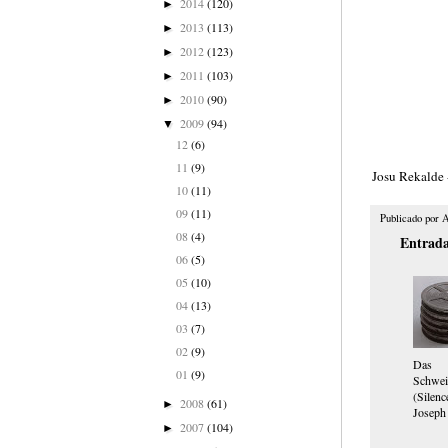
2014
(120)
►
2013
(113)
►
2012
(123)
►
2011
(103)
►
2010
(90)
►
2009
(94)
▼
12
(6)
11
(9)
Josu Rekalde 
10
(11)
09
(11)
Publicado por
A
08
(4)
Entrada
06
(5)
05
(10)
04
(13)
03
(7)
02
(9)
Das
01
(9)
Schwei
(Silenc
2008
(61)
►
Joseph 
2007
(104)
►