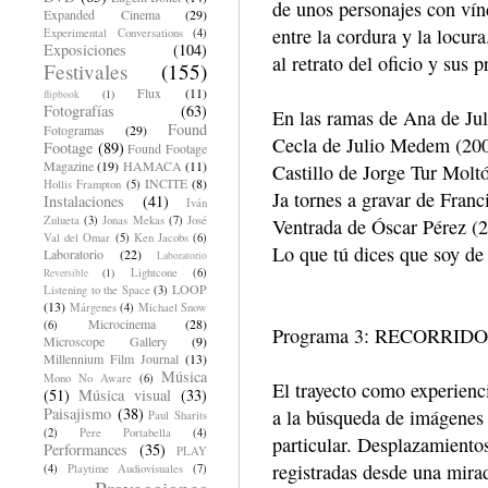
de unos personajes con vín
Expanded Cinema
(29)
entre la cordura y la locur
Experimental Conversations
(4)
Exposiciones
(104)
al retrato del oficio y sus p
Festivales
(155)
Flux
(11)
flipbook
(1)
Fotografías
(63)
En las ramas de Ana de Ju
Found
Fotogramas
(29)
Cecla de Julio Medem (200
Footage
(89)
Found Footage
Magazine
(19)
HAMACA
(11)
Castillo de Jorge Tur Molt
INCITE
(8)
Hollis Frampton
(5)
Ja tornes a gravar de Franc
Instalaciones
(41)
Iván
Zulueta
(3)
Jonas Mekas
(7)
José
Ventrada de Óscar Pérez (2
Val del Omar
(5)
Ken Jacobs
(6)
Lo que tú dices que soy de
Laboratorio
(22)
Laboratorio
Lightcone
(6)
Reversible
(1)
LOOP
Listening to the Space
(3)
(13)
Márgenes
(4)
Michael Snow
Microcinema
(28)
(6)
Programa 3: RECORRIDOS
Microscope Gallery
(9)
Millennium Film Journal
(13)
Música
Mono No Aware
(6)
El trayecto como experienci
(51)
Música visual
(33)
Paisajismo
(38)
a la búsqueda de imágenes 
Paul Sharits
(2)
Pere Portabella
(4)
particular. Desplazamiento
Performances
(35)
PLAY
registradas desde una mira
(4)
Playtime Audiovisuales
(7)