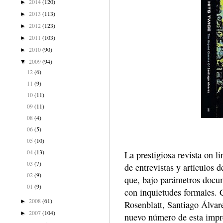
2014
(120)
►
2013
(113)
►
2012
(123)
►
2011
(103)
►
2010
(90)
►
2009
(94)
▼
12
(6)
11
(9)
10
(11)
09
(11)
08
(4)
06
(5)
05
(10)
04
(13)
La prestigiosa revista on 
03
(7)
de entrevistas y artículos d
02
(9)
que, bajo parámetros docum
01
(9)
con inquietudes formales. 
2008
(61)
►
Rosenblatt, Santiago Álvar
2007
(104)
►
nuevo número de esta impre