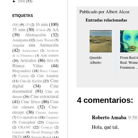
2006
(53)
►
Publicado por
Albert Alcoz
ETIQUETAS
Entradas relacionadas
16 mm
(100)
(S8)
(9)
133
(2)
35 mm
(30)
AA
A*desk
(5)
(39)
Abstracción
(32)
Amalgama
(12)
Andy Warhol
(5)
Animación
Angular
(11)
(42)
Anotaciones
(2)
Archivos
Arte sonoro
de la Filmoteca
(3)
Querido
From Reel t
Artículos
(86)
(20)
BIM
(7)
Alberto:
Real: Wome
Blanca Viñas
(44)
Feminism ..
Blogsandocs
(18)
Bruce Conner
Cine Amateur
(5)
Caimán
(2)
Cine
(11)
Cine de ficción
(23)
digital
(34)
Cine
documental
(91)
Cine en
Cine estructural
directo
(29)
4 comentarios:
(41)
Cine lírico
(86)
Cine
sin cámara
(32)
Cine-
ensayo
(36)
Cinema Anèmic
Roberto Amaba
9:58
Co-operativas
(18)
(7)
Computer
Conceptual
(23)
(7)
Congreso
Hola, qué tal,
CRANC
(22)
(2)
Crónicas
(2)
Cultura/s
(4)
David Domingo
(5)
DVD
(65)
Eugeni Bonet
(14)