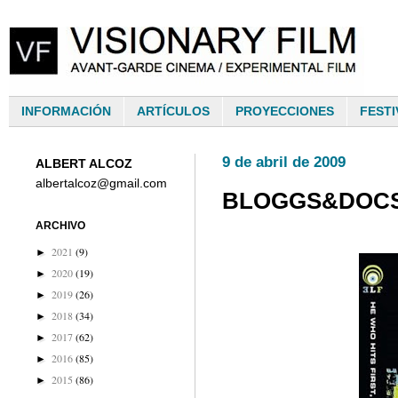
INFORMACIÓN
ARTÍCULOS
PROYECCIONES
FESTI
9 de abril de 2009
ALBERT ALCOZ
albertalcoz@gmail.com
BLOGGS&DOCS A
ARCHIVO
2021
(9)
►
2020
(19)
►
2019
(26)
►
2018
(34)
►
2017
(62)
►
2016
(85)
►
2015
(86)
►