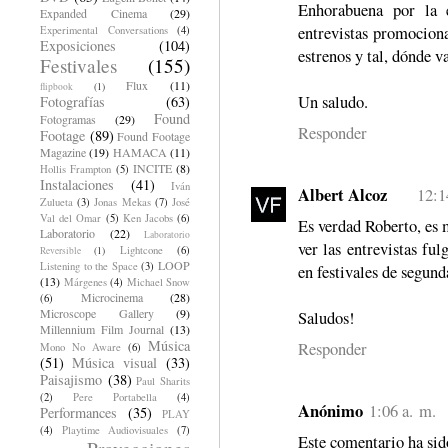
Enhorabuena por la e
Expanded Cinema
(29)
entrevistas promocional
Experimental Conversations
(4)
Exposiciones
(104)
estrenos y tal, dónde va
Festivales
(155)
Flux
(11)
flipbook
(1)
Un saludo.
Fotografías
(63)
Found
Fotogramas
(29)
Responder
Footage
(89)
Found Footage
Magazine
(19)
HAMACA
(11)
INCITE
(8)
Hollis Frampton
(5)
Instalaciones
(41)
Iván
Albert Alcoz
12:1
Zulueta
(3)
Jonas Mekas
(7)
José
Val del Omar
(5)
Ken Jacobs
(6)
Es verdad Roberto, es
Laboratorio
(22)
Laboratorio
ver las entrevistas fu
Lightcone
(6)
Reversible
(1)
LOOP
Listening to the Space
(3)
en festivales de segunda
(13)
Márgenes
(4)
Michael Snow
Microcinema
(28)
(6)
Microscope Gallery
(9)
Saludos!
Millennium Film Journal
(13)
Música
Responder
Mono No Aware
(6)
(51)
Música visual
(33)
Paisajismo
(38)
Paul Sharits
(2)
Pere Portabella
(4)
Anónimo
1:06 a. m.
Performances
(35)
PLAY
(4)
Playtime Audiovisuales
(7)
Este comentario ha sid