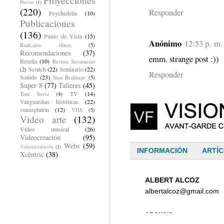
Proyecciones
Precine
(1)
(220)
Responder
Psychedelia
(10)
Publicaciones
(136)
Punto de Vista
(15)
Anónimo
12:53 p. m.
Radicales libres
(5)
Recomendaciones
(37)
emm. strange post :))
Reseña
(10)
Revista Secuencias
Scratch
(22)
Seminario
(22)
(2)
Responder
Sonido
(23)
Stan Brakhage
(5)
Super 8
(77)
Talleres
(45)
TV
(14)
Toni Serra
(4)
Vanguardias históricas
(22)
venusplutón
(12)
VHS
(5)
Video arte
(132)
Vídeo musical
(26)
Videocreación
(95)
Webs
(59)
Videoinstalación
(1)
Xcèntric
(38)