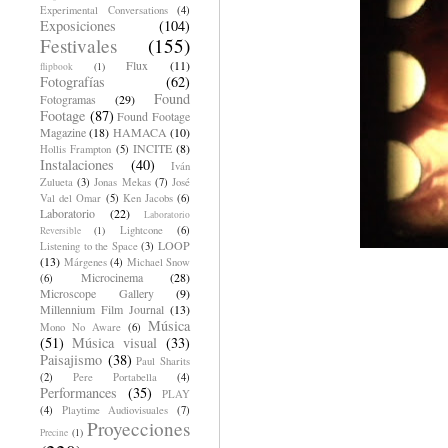
Experimental Conversations
(4)
Exposiciones
(104)
Festivales
(155)
Flux
(11)
flipbook
(1)
Fotografías
(62)
Found
Fotogramas
(29)
Footage
(87)
Found Footage
Magazine
(18)
HAMACA
(10)
INCITE
(8)
Hollis Frampton
(5)
Instalaciones
(40)
Iván
Zulueta
(3)
Jonas Mekas
(7)
José
Val del Omar
(5)
Ken Jacobs
(6)
Laboratorio
(22)
Laboratorio
Lightcone
(6)
Reversible
(1)
LOOP
Listening to the Space
(3)
(13)
Márgenes
(4)
Michael Snow
Microcinema
(28)
(6)
Microscope Gallery
(9)
Millennium Film Journal
(13)
Música
Mono No Aware
(6)
(51)
Música visual
(33)
Paisajismo
(38)
Paul Sharits
(2)
Pere Portabella
(4)
Performances
(35)
PLAY
(4)
Playtime Audiovisuales
(7)
Proyecciones
Precine
(1)