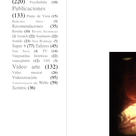
(220)
Psychedelia
(10)
Publicaciones
(133)
Punto de Vista
(15)
Radicales libres
(5)
Recomendaciones
(35)
Reseña
(10)
Revista Secuencias
Scratch
(22)
Seminario
(22)
(2)
Sonido
(23)
Stan Brakhage
(5)
Super 8
(77)
Talleres
(45)
TV
(14)
Toni Serra
(4)
Vanguardias históricas
(22)
venusplutón
(12)
VHS
(5)
Video arte
(132)
Vídeo musical
(26)
Videocreación
(95)
Webs
(59)
Videoinstalación
(1)
Xcèntric
(36)