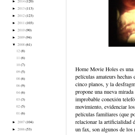
2014
(120)
►
2013
(113)
►
2012
(123)
►
2011
(103)
►
2010
(90)
►
2009
(94)
►
2008
(61)
▼
12
(8)
11
(6)
10
(7)
Home Movie Holes es una p
09
(5)
películas amateurs hechas 
08
(6)
cinco planos, y la desfragm
06
(9)
propone una nueva mirada 
04
(6)
improbable conexión telefó
03
(3)
movimiento, evidenciar los 
02
(5)
01
(6)
películas familiares (que 
relacionar la artificialidad
2007
(104)
►
un fax, son algunos de los
2006
(53)
►