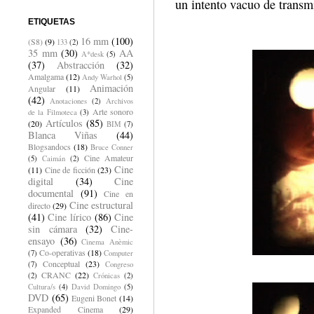
un intento vacuo de transm
ETIQUETAS
16 mm
(100)
(S8)
(9)
133
(2)
35 mm
(30)
AA
A*desk
(5)
(37)
Abstracción
(32)
Amalgama
(12)
Andy Warhol
(5)
Animación
Angular
(11)
(42)
Anotaciones
(2)
Archivos
Arte sonoro
de la Filmoteca
(3)
Artículos
(85)
(20)
BIM
(7)
Blanca Viñas
(44)
Blogsandocs
(18)
Bruce Conner
Cine Amateur
(5)
Caimán
(2)
Cine
(11)
Cine de ficción
(23)
digital
(34)
Cine
documental
(91)
Cine en
Cine estructural
directo
(29)
(41)
Cine lírico
(86)
Cine
sin cámara
(32)
Cine-
ensayo
(36)
Cinema Anèmic
Co-operativas
(18)
(7)
Computer
Conceptual
(23)
(7)
Congreso
CRANC
(22)
(2)
Crónicas
(2)
Cultura/s
(4)
David Domingo
(5)
DVD
(65)
Eugeni Bonet
(14)
Expanded Cinema
(29)