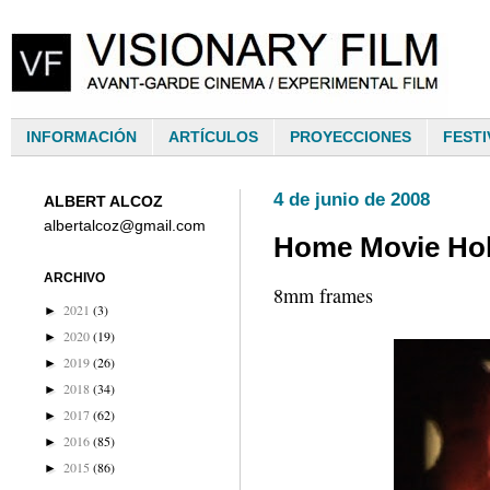
INFORMACIÓN
ARTÍCULOS
PROYECCIONES
FESTI
4 de junio de 2008
ALBERT ALCOZ
albertalcoz@gmail.com
Home Movie Ho
ARCHIVO
8mm frames
2021
(3)
►
2020
(19)
►
2019
(26)
►
2018
(34)
►
2017
(62)
►
2016
(85)
►
2015
(86)
►