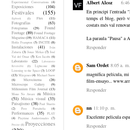
Albert Alcoz
6:46
Experimental Conversations
(4)
Exposiciones
(104)
En principi l'entrada 
Festivales
(155)
temps el blog, però vi
Flux
(11)
flipbook
(1)
Fotografías
(63)
costats més val renovar
Found
Fotogramas
(29)
Footage
(89)
Found Footage
La paraula "Pausa" a A
Magazine
(19)
HAMACA
(11)
INCITE
(8)
Hollis Frampton
(5)
Responder
Instalaciones
(41)
Iván
Zulueta
(3)
Jonas Mekas
(7)
José
Val del Omar
(5)
Ken Jacobs
(6)
Laboratorio
(22)
Laboratorio
Sam Ordet
8:05 a. m.
Lightcone
(6)
Reversible
(1)
LOOP
Listening to the Space
(3)
magnífica película, mi 
(13)
Márgenes
(4)
Michael Snow
Microcinema
(28)
film-ensayo... www.ar
(6)
Microscope Gallery
(9)
Millennium Film Journal
(13)
Responder
Música
Mono No Aware
(6)
(51)
Música visual
(33)
Paisajismo
(38)
Paul Sharits
nn
11:10 p. m.
(2)
Pere Portabella
(4)
Performances
(35)
PLAY
Excelente pelicula espa
(4)
Playtime Audiovisuales
(7)
Proyecciones
Responder
Precine
(1)