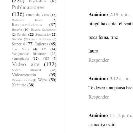
(220)
Psychedelia
(10)
Publicaciones
(136)
Anónimo
2:19 p. m.
Punto de Vista
(15)
Radicales libres
(5)
ningú ha captat el sentit
Recomendaciones
(37)
Reseña
(10)
Revista Secuencias
Scratch
(22)
Seminario
(22)
(2)
poca feina, tinc
Sonido
(23)
Stan Brakhage
(5)
Super 8
(77)
Talleres
(45)
TV
(14)
Toni Serra
(4)
laura
Vanguardias históricas
(22)
venusplutón
(12)
VHS
(5)
Responder
Video arte
(132)
Vídeo musical
(26)
Videocreación
(95)
Anónimo
9:12 a. m.
Webs
(59)
Videoinstalación
(1)
Xcèntric
(38)
Te deseo una pausa bre
Responder
Anónimo
11:12 p. m.
armadiyo said: