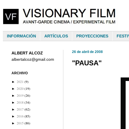
INFORMACIÓN
ARTÍCULOS
PROYECCIONES
FESTI
26 de abril de 2008
ALBERT ALCOZ
albertalcoz@gmail.com
"PAUSA"
ARCHIVO
2021
(9)
►
2020
(19)
►
2019
(26)
►
2018
(34)
►
2017
(62)
►
2016
(85)
►
2015
(86)
►