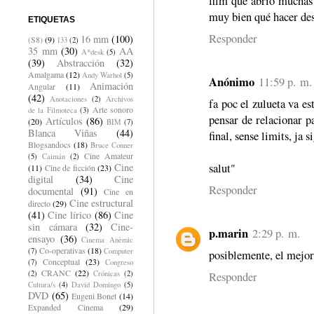
film que abrió muchas 
muy bien qué hacer de
ETIQUETAS
Responder
16 mm
(100)
(S8)
(9)
133
(2)
35 mm
(30)
AA
A*desk
(5)
(39)
Abstracción
(32)
Amalgama
(12)
Andy Warhol
(5)
Anónimo
11:59 p. m.
Animación
Angular
(11)
(42)
Anotaciones
(2)
Archivos
fa poc el zulueta va es
Arte sonoro
de la Filmoteca
(3)
pensar de relacionar p
Artículos
(86)
(20)
BIM
(7)
Blanca Viñas
(44)
final, sense limits, ja s
Blogsandocs
(18)
Bruce Conner
Cine Amateur
(5)
Caimán
(2)
salut"
Cine
(11)
Cine de ficción
(23)
digital
(34)
Cine
Responder
documental
(91)
Cine en
Cine estructural
directo
(29)
(41)
Cine lírico
(86)
Cine
sin cámara
(32)
Cine-
p.marin
2:29 p. m.
ensayo
(36)
Cinema Anèmic
Co-operativas
(18)
(7)
Computer
posiblemente, el mejor
Conceptual
(23)
(7)
Congreso
CRANC
(22)
(2)
Crónicas
(2)
Responder
Cultura/s
(4)
David Domingo
(5)
DVD
(65)
Eugeni Bonet
(14)
Expanded Cinema
(29)