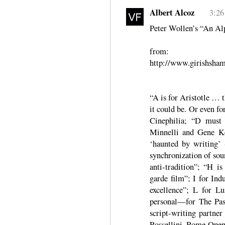
Albert Alcoz
3:26
Peter Wollen’s “An Al
from:
http://www.girishsha
“A is for Aristotle … t
it could be. Or even f
Cinephilia; “D must 
Minnelli and Gene Ke
‘haunted by writing’ 
synchronization of sou
anti-tradition”; “H 
garde film”; I for Ind
excellence”; L for L
personal—for The Pas
script-writing partne
Rossellini, Rome Open 